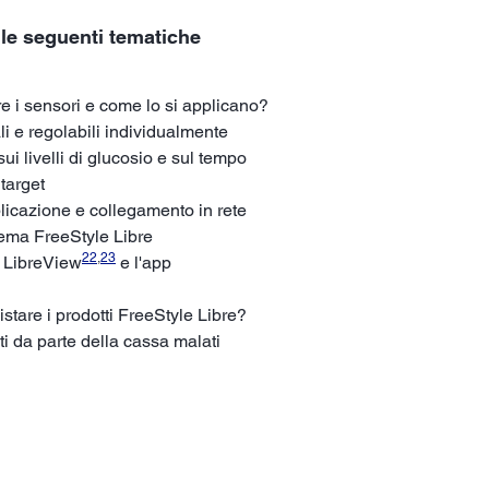
 le seguenti tematiche
 i sensori e come lo si applicano?
i e regolabili individualmente
i livelli di glucosio e sul tempo
 target
plicazione e collegamento in rete
tema FreeStyle Libre
22
,
23
: LibreView
e l'app
tare i prodotti FreeStyle Libre?
i da parte della cassa malati