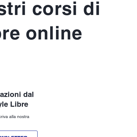
tri corsi di
bre online
azioni dal
le Libre
riva alla nostra