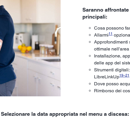
Saranno affrontate
principali:
Cosa possono fare
11
Allarmi
opzional
Approfondimenti su
ottimale nell'area
Installazione, ap
delle app del sis
Strumenti digitali
19
–
21
LibreLinkUp
Dove posso acquis
Rimborso dei cost
Selezionare la data appropriata nel menu a discesa: