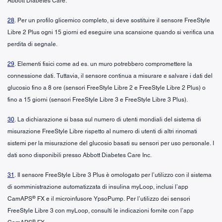
Abbott Diabetes Care.
28
. Per un profilo glicemico completo, si deve sostituire il sensore FreeStyle
Libre 2 Plus ogni 15 giorni ed eseguire una scansione quando si verifica una
perdita di segnale.
29
. Elementi fisici come ad es. un muro potrebbero compromettere la
connessione dati. Tuttavia, il sensore continua a misurare e salvare i dati del
glucosio fino a 8 ore (sensori FreeStyle Libre 2 e FreeStyle Libre 2 Plus) o
fino a 15 giorni (sensori FreeStyle Libre 3 e FreeStyle Libre 3 Plus).
30
. La dichiarazione si basa sul numero di utenti mondiali del sistema di
misurazione FreeStyle Libre rispetto al numero di utenti di altri rinomati
sistemi per la misurazione del glucosio basati su sensori per uso personale. I
dati sono disponibili presso Abbott Diabetes Care Inc.
31
. Il sensore FreeStyle Libre 3 Plus è omologato per l’utilizzo con il sistema
di somministrazione automatizzata di insulina myLoop, inclusi l’app
®
CamAPS
FX e il microinfusore YpsoPump. Per l’utilizzo dei sensori
FreeStyle Libre 3 con myLoop, consulti le indicazioni fornite con l’app
®