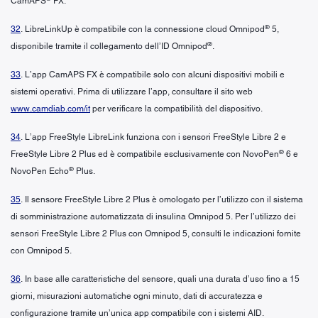
CamAPS
FX.
®
32
. LibreLinkUp è compatibile con la connessione cloud Omnipod
5,
®
disponibile tramite il collegamento dell’ID Omnipod
.
33
. L’app CamAPS FX è compatibile solo con alcuni dispositivi mobili e
sistemi operativi. Prima di utilizzare l’app, consultare il sito web
www.camdiab.com/it
per verificare la compatibilità del dispositivo.
34
. L’app FreeStyle LibreLink funziona con i sensori FreeStyle Libre 2 e
®
FreeStyle Libre 2 Plus ed è compatibile esclusivamente con NovoPen
6 e
®
NovoPen Echo
Plus.
35
. Il sensore FreeStyle Libre 2 Plus è omologato per l’utilizzo con il sistema
di somministrazione automatizzata di insulina Omnipod 5. Per l’utilizzo dei
sensori FreeStyle Libre 2 Plus con Omnipod 5, consulti le indicazioni fornite
con Omnipod 5.
36
. In base alle caratteristiche del sensore, quali una durata d’uso fino a 15
giorni, misurazioni automatiche ogni minuto, dati di accuratezza e
configurazione tramite un’unica app compatibile con i sistemi AID.