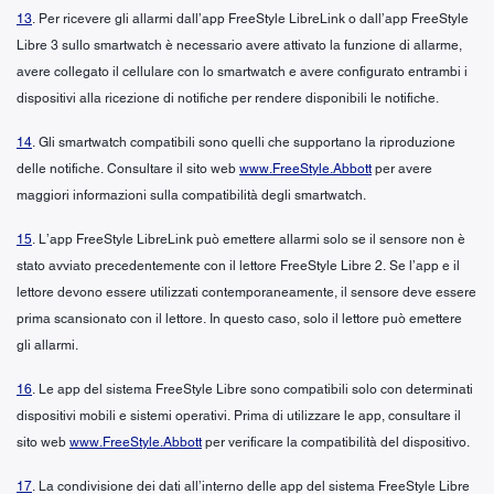
13
. Per ricevere gli allarmi dall’app FreeStyle LibreLink o dall’app FreeStyle
Libre 3 sullo smartwatch è necessario avere attivato la funzione di allarme,
avere collegato il cellulare con lo smartwatch e avere configurato entrambi i
dispositivi alla ricezione di notifiche per rendere disponibili le notifiche.
14
. Gli smartwatch compatibili sono quelli che supportano la riproduzione
delle notifiche. Consultare il sito web
www.FreeStyle.Abbott
per avere
maggiori informazioni sulla compatibilità degli smartwatch.
15
. L’app FreeStyle LibreLink può emettere allarmi solo se il sensore non è
stato avviato precedentemente con il lettore FreeStyle Libre 2. Se l’app e il
lettore devono essere utilizzati contemporaneamente, il sensore deve essere
prima scansionato con il lettore. In questo caso, solo il lettore può emettere
gli allarmi.
16
. Le app del sistema FreeStyle Libre sono compatibili solo con determinati
dispositivi mobili e sistemi operativi. Prima di utilizzare le app, consultare il
sito web
www.FreeStyle.Abbott
per verificare la compatibilità del dispositivo.
17
. La condivisione dei dati all’interno delle app del sistema FreeStyle Libre