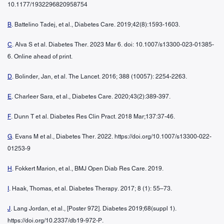
10.1177/1932296820958754
B
. Battelino Tadej, et al., Diabetes Care. 2019;42(8):1593-1603.
C
. Alva S et al. Diabetes Ther. 2023 Mar 6. doi: 10.1007/s13300-023-01385-
6. Online ahead of print.
D
. Bolinder, Jan, et al. The Lancet. 2016; 388 (10057): 2254-2263.
E
. Charleer Sara, et al., Diabetes Care. 2020;43(2):389-397.
F
. Dunn T et al. Diabetes Res Clin Pract. 2018 Mar;137:37-46.
G
. Evans M et al., Diabetes Ther. 2022. https://doi.org/10.1007/s13300-022-
01253-9
H
. Fokkert Marion, et al., BMJ Open Diab Res Care. 2019.
I
. Haak, Thomas, et al. Diabetes Therapy. 2017; 8 (1): 55–73.
J
. Lang Jordan, et al., [Poster 972]. Diabetes 2019;68(suppl 1).
https://doi.org/10.2337/db19-972-P.