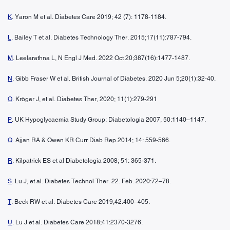
K
. Yaron M et al. Diabetes Care 2019; 42 (7): 1178-1184.
L
. Bailey T et al. Diabetes Technology Ther. 2015;17(11):787-794.
M
. Leelarathna L, N Engl J Med. 2022 Oct 20;387(16):1477-1487.
N
. Gibb Fraser W et al. British Journal of Diabetes. 2020 Jun 5;20(1):32-40.
O
. Kröger J, et al. Diabetes Ther, 2020; 11(1):279-291
P
. UK Hypoglycaemia Study Group: Diabetologia 2007, 50:1140–1147.
Q
. Ajjan RA & Owen KR Curr Diab Rep 2014; 14: 559-566.
R
. Kilpatrick ES et al Diabetologia 2008; 51: 365-371.
S
. Lu J, et al. Diabetes Technol Ther. 22. Feb. 2020:72–78.
T
. Beck RW et al. Diabetes Care 2019;42:400–405.
U
. Lu J et al. Diabetes Care 2018;41:2370-3276.