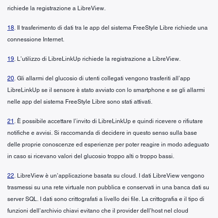
richiede la registrazione a LibreView.
18
. Il trasferimento di dati tra le app del sistema FreeStyle Libre richiede una
connessione Internet.
19
. L’utilizzo di LibreLinkUp richiede la registrazione a LibreView.
20
. Gli allarmi del glucosio di utenti collegati vengono trasferiti all’app
LibreLinkUp se il sensore è stato avviato con lo smartphone e se gli allarmi
nelle app del sistema FreeStyle Libre sono stati attivati.
21
. È possibile accettare l’invito di LibreLinkUp e quindi ricevere o rifiutare
notifiche e avvisi. Si raccomanda di decidere in questo senso sulla base
delle proprie conoscenze ed esperienze per poter reagire in modo adeguato
in caso si ricevano valori del glucosio troppo alti o troppo bassi.
22
. LibreView è un’applicazione basata su cloud. I dati LibreView vengono
trasmessi su una rete virtuale non pubblica e conservati in una banca dati su
server SQL. I dati sono crittografati a livello dei file. La crittografia e il tipo di
funzioni dell’archivio chiavi evitano che il provider dell’host nel cloud