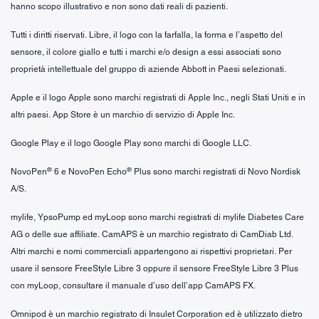
hanno scopo illustrativo e non sono dati reali di pazienti.
Tutti i diritti riservati. Libre, il logo con la farfalla, la forma e l’aspetto del
sensore, il colore giallo e tutti i marchi e/o design a essi associati sono
proprietà intellettuale del gruppo di aziende Abbott in Paesi selezionati.
Apple e il logo Apple sono marchi registrati di Apple Inc., negli Stati Uniti e in
altri paesi. App Store è un marchio di servizio di Apple Inc.
Google Play e il logo Google Play sono marchi di Google LLC.
®
®
NovoPen
6 e NovoPen Echo
Plus sono marchi registrati di Novo Nordisk
A/S.
mylife, YpsoPump ed myLoop sono marchi registrati di mylife Diabetes Care
AG o delle sue affiliate. CamAPS è un marchio registrato di CamDiab Ltd.
Altri marchi e nomi commerciali appartengono ai rispettivi proprietari. Per
usare il sensore FreeStyle Libre 3 oppure il sensore FreeStyle Libre 3 Plus
con myLoop, consultare il manuale d’uso dell’app CamAPS FX.
Omnipod è un marchio registrato di Insulet Corporation ed è utilizzato dietro