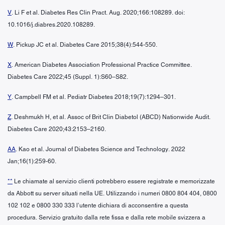
V
. Li F et al. Diabetes Res Clin Pract. Aug. 2020;166:108289. doi:
10.1016/j.diabres.2020.108289.
W
. Pickup JC et al. Diabetes Care 2015;38(4):544-550.
X
. American Diabetes Association Professional Practice Committee.
Diabetes Care 2022;45 (Suppl. 1):S60–S82.
Y
. Campbell FM et al. Pediatr Diabetes 2018;19(7):1294–301.
Z
. Deshmukh H, et al. Assoc of Brit Clin Diabetol (ABCD) Nationwide Audit.
Diabetes Care 2020;43:2153–2160.
AA
. Kao et al. Journal of Diabetes Science and Technology. 2022
Jan;16(1):259-60.
**
Le chiamate al servizio clienti potrebbero essere registrate e memorizzate
da Abbott su server situati nella UE. Utilizzando i numeri 0800 804 404, 0800
102 102 e 0800 330 333 l’utente dichiara di acconsentire a questa
procedura. Servizio gratuito dalla rete fissa e dalla rete mobile svizzera a