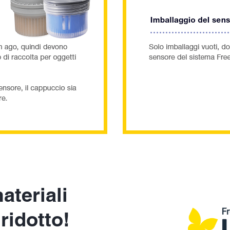
teriali
ridotto!