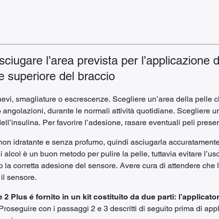
asciugare l’area prevista per l’applicazione 
re superiore del braccio
, nevi, smagliature o escrescenze. Scegliere un’area della pell
 angolazioni, durante le normali attività quotidiane. Scegliere 
ll’insulina. Per favorire l’adesione, rasare eventuali peli present
non idratante e senza profumo, quindi asciugarla accuratament
 alcol è un buon metodo per pulire la pelle, tuttavia evitare l’uso
o la corretta adesione del sensore. Avere cura di attendere che
 il sensore.
 2 Plus é fornito in un kit costituito da due parti: l’applicato
roseguire con i passaggi 2 e 3 descritti di seguito prima di appl