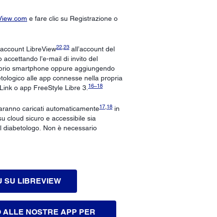
View.com
e fare clic su Registrazione o
22
,
23
o account LibreView
all’account del
 accettando l’e-mail di invito del
oprio smartphone oppure aggiungendo
etologico alle app connesse nella propria
16
–
18
Link o app FreeStyle Libre 3.
17
,
18
 saranno caricati automaticamente
in
u cloud sicuro e accessibile sia
 al diabetologo. Non è necessario
Ù SU LIBREVIEW
 ALLE NOSTRE APP PER