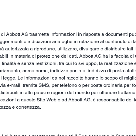
 di Abbott AG trasmetta informazioni in risposta a documenti pub
ggerimenti o indicazioni analoghe in relazione al contenuto di ta
autorizzata a riprodurre, utilizzare, divulgare e distribuire tali 
abili in materia di protezione dei dati. Abbott AG ha la facoltà d
i finalità e senza restrizioni, tra cui lo sviluppo, la realizzazio
ntariamente, come nome, indirizzo postale, indirizzo di posta elett
 di legge. Le informazioni da noi raccolte hanno lo scopo di migl
via e-mail, tramite SMS, per telefono o per posta ordinaria per f
stribuiti in altri paesi e regioni del mondo per ulteriore trattam
nicazioni a questo Sito Web o ad Abbott AG, è responsabile del lo
tezza e correttezza.