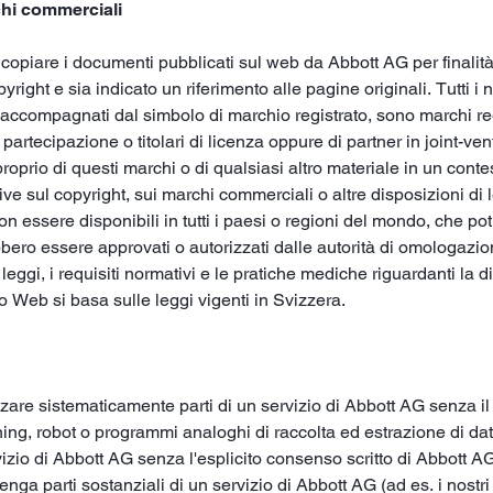
rchi commerciali
copiare i documenti pubblicati sul web da Abbott AG per finalit
ight e sia indicato un riferimento alle pagine originali. Tutti i n
o accompagnati dal simbolo di marchio registrato, sono marchi reg
partecipazione o titolari di licenza oppure di partner in joint-ve
proprio di questi marchi o di qualsiasi altro materiale in un co
tive sul copyright, sui marchi commerciali o altre disposizioni di
n essere disponibili in tutti i paesi o regioni del mondo, che po
ero essere approvati o autorizzati dalle autorità di omologazione
e leggi, i requisiti normativi e le pratiche mediche riguardanti la 
o Web si basa sulle leggi vigenti in Svizzera.
izzare sistematicamente parti di un servizio di Abbott AG senza il 
ing, robot o programmi analoghi di raccolta ed estrazione di dati p
ervizio di Abbott AG senza l'esplicito consenso scritto di Abbott A
a parti sostanziali di un servizio di Abbott AG (ad es. i nostri 