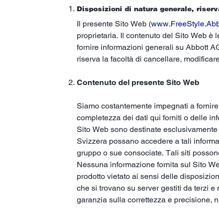
Disposizioni di natura generale, riser
Il presente Sito Web (
www.FreeStyle.Abb
proprietaria. Il contenuto del Sito Web è
fornire informazioni generali su Abbott AG, 
riserva la facoltà di cancellare, modific
Contenuto del presente Sito Web
Siamo costantemente impegnati a fornire i
completezza dei dati qui forniti o delle in
Sito Web sono destinate esclusivamente a u
Svizzera possano accedere a tali informazio
gruppo o sue consociate. Tali siti possono
Nessuna informazione fornita sul Sito Web
prodotto vietato ai sensi delle disposizio
che si trovano su server gestiti da terzi
garanzia sulla correttezza e precisione, né