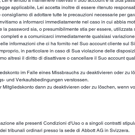
Lei è tenuto a mantenere riservati il Suo account e la Sua pass
gge applicabile, Lei accetta inoltre di essere ritenuto responsabil
 consigliamo di adottare tutte le precauzioni necessarie per ga
invitiamo a informarci immediatamente nel caso in cui abbia mot
a password sia, o presumibilmente stia per essere, utilizzata 
 e completi e a comunicarci immediatamente qualsiasi variazione 
le informazioni che ci ha fornito nel Suo account cliente sul Sito
mproprio, in particolare in caso di Sua violazione delle disposizi
o altresì il diritto di disattivare o cancellare il Suo account qual
gliedskonto im Falle eines Missbrauchs zu deaktivieren oder zu
s- und Verkaufsbedingungen verstossen.
Ihr Mitgliedskonto dann zu deaktivieren oder zu löschen, wenn 
lazione alle presenti Condizioni d'Uso o a singoli contratti stipu
 dei tribunali ordinari presso la sede di Abbott AG in Svizzera.