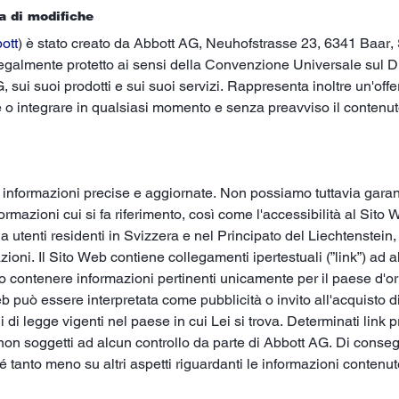
va di modifiche
ott
) è stato creato da Abbott AG, Neuhofstrasse 23, 6341 Baar, 
 legalmente protetto ai sensi della Convenzione Universale sul D
sui suoi prodotti e sui suoi servizi. Rappresenta inoltre un'offerta
are o integrare in qualsiasi momento e senza preavviso il contenu
nformazioni precise e aggiornate. Non possiamo tuttavia garantir
formazioni cui si fa riferimento, così come l'accessibilità al Sito 
tenti residenti in Svizzera e nel Principato del Liechtenstein, s
ni. Il Sito Web contiene collegamenti ipertestuali (”link”) ad altr
 contenere informazioni pertinenti unicamente per il paese d'origi
 può essere interpretata come pubblicità o invito all'acquisto di
ni di legge vigenti nel paese in cui Lei si trova. Determinati lin
 e non soggetti ad alcun controllo da parte di Abbott AG. Di con
 tanto meno su altri aspetti riguardanti le informazioni contenute