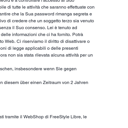
word e a controllare l'accesso al Suo
e di tutte le attività che saranno effettuate con
rantire che la Sua password rimanga segreta e
ivo di credere che un soggetto terzo sia venuto
senza il Suo consenso. Lei è tenuto ad
delle informazioni che ci ha fornito. Potrà
 Web. Ci riserviamo il diritto di disattivare o
oni di legge applicabili o delle presenti
ora non sia stata rilevata alcuna attività per un
 löschen, insbesondere wenn Sie gegen
von diesem über einen Zeitraum von 2 Jahren
lati tramite il WebShop di FreeStyle Libre, le