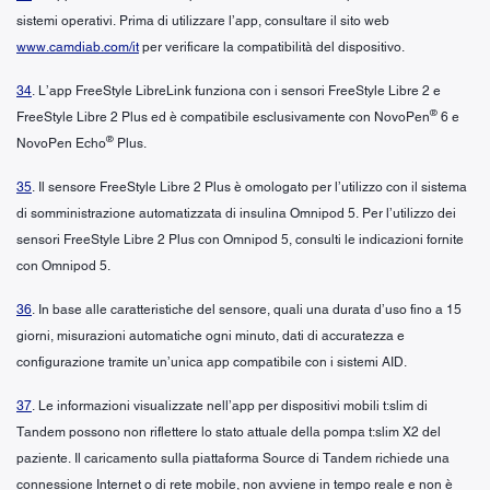
sistemi operativi. Prima di utilizzare l’app, consultare il sito web
www.camdiab.com/it
per verificare la compatibilità del dispositivo.
34
. L’app FreeStyle LibreLink funziona con i sensori FreeStyle Libre 2 e
®
FreeStyle Libre 2 Plus ed è compatibile esclusivamente con NovoPen
6 e
®
NovoPen Echo
Plus.
35
. Il sensore FreeStyle Libre 2 Plus è omologato per l’utilizzo con il sistema
di somministrazione automatizzata di insulina Omnipod 5. Per l’utilizzo dei
sensori FreeStyle Libre 2 Plus con Omnipod 5, consulti le indicazioni fornite
con Omnipod 5.
36
. In base alle caratteristiche del sensore, quali una durata d’uso fino a 15
giorni, misurazioni automatiche ogni minuto, dati di accuratezza e
configurazione tramite un’unica app compatibile con i sistemi AID.
37
. Le informazioni visualizzate nell’app per dispositivi mobili t:slim di
Tandem possono non riflettere lo stato attuale della pompa t:slim X2 del
paziente. Il caricamento sulla piattaforma Source di Tandem richiede una
connessione Internet o di rete mobile, non avviene in tempo reale e non è