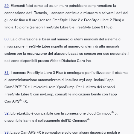
29
. Elementi fisici come ad es. un muro potrebbero compromettere la
connessione dati. Tuttavia, il sensore continua a misurare e salvare i dati del
glucosio fino a 8 ore (sensori FreeStyle Libre 2 e FreeStyle Libre 2 Plus) o
fino a 15 giorni (sensori FreeStyle Libre 3 e FreeStyle Libre 3 Plus).
30
. La dichiarazione si basa sul numero di utenti mondiali del sistema di
misurazione FreeStyle Libre rispetto al numero di utenti di altri rinomati
sistemi per la misurazione del glucosio basati su sensori per uso personale. I
dati sono disponibili presso Abbott Diabetes Care Inc.
31
. Il sensore FreeStyle Libre 3 Plus è omologato per l’utilizzo con il sistema
di somministrazione automatizzata di insulina myLoop, inclusi l’app
®
CamAPS
FX e il microinfusore YpsoPump. Per l’utilizzo dei sensori
FreeStyle Libre 3 con myLoop, consulti le indicazioni fornite con l’app
®
CamAPS
FX.
®
32
. LibreLinkUp è compatibile con la connessione cloud Omnipod
5,
®
disponibile tramite il collegamento dell’ID Omnipod
.
33
. L’app CamAPS FX è compatibile solo con alcuni dispositivi mobili e