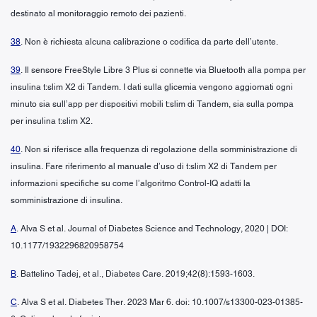
destinato al monitoraggio remoto dei pazienti.
38
. Non è richiesta alcuna calibrazione o codifica da parte dell’utente.
39
. Il sensore FreeStyle Libre 3 Plus si connette via Bluetooth alla pompa per
insulina t:slim X2 di Tandem. I dati sulla glicemia vengono aggiornati ogni
minuto sia sull’app per dispositivi mobili t:slim di Tandem, sia sulla pompa
per insulina t:slim X2.
40
. Non si riferisce alla frequenza di regolazione della somministrazione di
insulina. Fare riferimento al manuale d’uso di t:slim X2 di Tandem per
informazioni specifiche su come l’algoritmo Control-IQ adatti la
somministrazione di insulina.
A
. Alva S et al. Journal of Diabetes Science and Technology, 2020 | DOI:
10.1177/1932296820958754
B
. Battelino Tadej, et al., Diabetes Care. 2019;42(8):1593-1603.
C
. Alva S et al. Diabetes Ther. 2023 Mar 6. doi: 10.1007/s13300-023-01385-