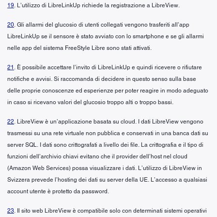
19
. L’utilizzo di LibreLinkUp richiede la registrazione a LibreView.
20
. Gli allarmi del glucosio di utenti collegati vengono trasferiti all’app
LibreLinkUp se il sensore è stato avviato con lo smartphone e se gli allarmi
nelle app del sistema FreeStyle Libre sono stati attivati.
21
. È possibile accettare l’invito di LibreLinkUp e quindi ricevere o rifiutare
notifiche e avvisi. Si raccomanda di decidere in questo senso sulla base
delle proprie conoscenze ed esperienze per poter reagire in modo adeguato
in caso si ricevano valori del glucosio troppo alti o troppo bassi.
22
. LibreView è un’applicazione basata su cloud. I dati LibreView vengono
trasmessi su una rete virtuale non pubblica e conservati in una banca dati su
server SQL. I dati sono crittografati a livello dei file. La crittografia e il tipo di
funzioni dell’archivio chiavi evitano che il provider dell’host nel cloud
(Amazon Web Services) possa visualizzare i dati. L’utilizzo di LibreView in
Svizzera prevede l’hosting dei dati su server della UE. L’accesso a qualsiasi
account utente è protetto da password.
23
. Il sito web LibreView è compatibile solo con determinati sistemi operativi