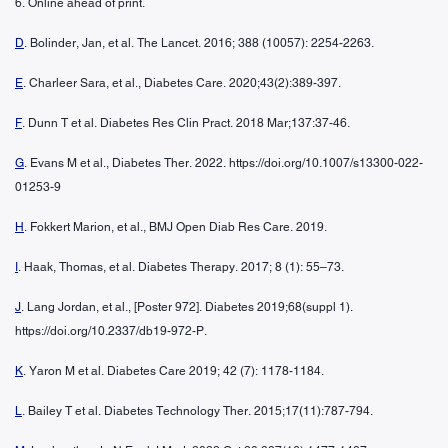
6. Online ahead of print.
D
. Bolinder, Jan, et al. The Lancet. 2016; 388 (10057): 2254-2263.
E
. Charleer Sara, et al., Diabetes Care. 2020;43(2):389-397.
F
. Dunn T et al. Diabetes Res Clin Pract. 2018 Mar;137:37-46.
G
. Evans M et al., Diabetes Ther. 2022. https://doi.org/10.1007/s13300-022-
01253-9
H
. Fokkert Marion, et al., BMJ Open Diab Res Care. 2019.
I
. Haak, Thomas, et al. Diabetes Therapy. 2017; 8 (1): 55–73.
J
. Lang Jordan, et al., [Poster 972]. Diabetes 2019;68(suppl 1).
https://doi.org/10.2337/db19-972-P.
K
. Yaron M et al. Diabetes Care 2019; 42 (7): 1178-1184.
L
. Bailey T et al. Diabetes Technology Ther. 2015;17(11):787-794.