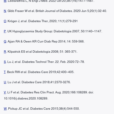
M
. Leelarathna L, N Engl J Med. 2022 Oct 20;387(16):1477-1487.
N
. Gibb Fraser W et al. British Journal of Diabetes. 2020 Jun 5;20(1):32-40.
O
. Kröger J, et al. Diabetes Ther, 2020; 11(1):279-291
P
. UK Hypoglycaemia Study Group: Diabetologia 2007, 50:1140–1147.
Q
. Ajjan RA & Owen KR Curr Diab Rep 2014; 14: 559-566.
R
. Kilpatrick ES et al Diabetologia 2008; 51: 365-371.
S
. Lu J, et al. Diabetes Technol Ther. 22. Feb. 2020:72–78.
T
. Beck RW et al. Diabetes Care 2019;42:400–405.
U
. Lu J et al. Diabetes Care 2018;41:2370-3276.
V
. Li F et al. Diabetes Res Clin Pract. Aug. 2020;166:108289. doi:
10.1016/j.diabres.2020.108289.
W
. Pickup JC et al. Diabetes Care 2015;38(4):544-550.