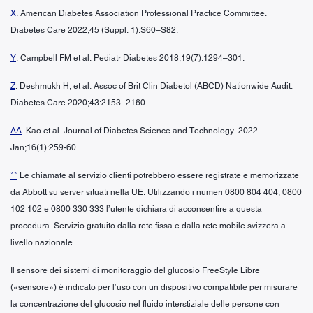
X
. American Diabetes Association Professional Practice Committee.
Diabetes Care 2022;45 (Suppl. 1):S60–S82.
Y
. Campbell FM et al. Pediatr Diabetes 2018;19(7):1294–301.
Z
. Deshmukh H, et al. Assoc of Brit Clin Diabetol (ABCD) Nationwide Audit.
Diabetes Care 2020;43:2153–2160.
AA
. Kao et al. Journal of Diabetes Science and Technology. 2022
Jan;16(1):259-60.
**
Le chiamate al servizio clienti potrebbero essere registrate e memorizzate
da Abbott su server situati nella UE. Utilizzando i numeri 0800 804 404, 0800
102 102 e 0800 330 333 l’utente dichiara di acconsentire a questa
procedura. Servizio gratuito dalla rete fissa e dalla rete mobile svizzera a
livello nazionale.
Il sensore dei sistemi di monitoraggio del glucosio FreeStyle Libre
(«sensore») è indicato per l’uso con un dispositivo compatibile per misurare
la concentrazione del glucosio nel fluido interstiziale delle persone con