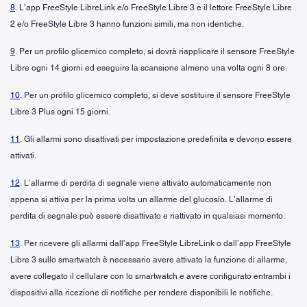
8
. L’app FreeStyle LibreLink e/o FreeStyle Libre 3 e il lettore FreeStyle Libre
2 e/o FreeStyle Libre 3 hanno funzioni simili, ma non identiche.
9
. Per un profilo glicemico completo, si dovrà riapplicare il sensore FreeStyle
Libre ogni 14 giorni ed eseguire la scansione almeno una volta ogni 8 ore.
10
. Per un profilo glicemico completo, si deve sostituire il sensore FreeStyle
Libre 3 Plus ogni 15 giorni.
11
. Gli allarmi sono disattivati per impostazione predefinita e devono essere
attivati.
12
. L’allarme di perdita di segnale viene attivato automaticamente non
appena si attiva per la prima volta un allarme del glucosio. L’allarme di
perdita di segnale può essere disattivato e riattivato in qualsiasi momento.
13
. Per ricevere gli allarmi dall’app FreeStyle LibreLink o dall’app FreeStyle
Libre 3 sullo smartwatch è necessario avere attivato la funzione di allarme,
avere collegato il cellulare con lo smartwatch e avere configurato entrambi i
dispositivi alla ricezione di notifiche per rendere disponibili le notifiche.