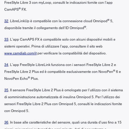
FreeStyle Libre 3 con myLoop, consulti le indicazioni fornite con l’app
®
CamAPS
FX.
®
32
. LibreLinkUp è compatibile con la connessione cloud Omnipod
5,
®
disponibile tramite il collegamento dell’ID Omnipod
.
33
. L’app CamAPS FX è compatibile solo con alcuni dispositivi mobili e
sistemi operativi. Prima di utilizzare l’app, consultare il sito web
www.camdiab.com/it
per verificare la compatibilità del dispositivo.
34
. L’app FreeStyle LibreLink funziona con i sensori FreeStyle Libre 2 e
®
FreeStyle Libre 2 Plus ed è compatibile esclusivamente con NovoPen
6 e
®
NovoPen Echo
Plus.
35
. Il sensore FreeStyle Libre 2 Plus è omologato per l’utilizzo con il sistema
di somministrazione automatizzata di insulina Omnipod 5. Per l’utilizzo dei
sensori FreeStyle Libre 2 Plus con Omnipod 5, consulti le indicazioni fornite
con Omnipod 5.
36
. In base alle caratteristiche del sensore, quali una durata d’uso fino a 15