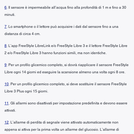
6
. Il sensore è impermeabile all’acqua fino alla profondità di 1 m e fino a 30
minuti.
7
. Lo smartphone o il lettore può acquisire i dati dal sensore fino a una
distanza di circa 4 cm.
8
. L’app FreeStyle LibreLink e/o FreeStyle Libre 3 e il lettore FreeStyle Libre
2 e/o FreeStyle Libre 3 hanno funzioni simili, ma non identiche.
9
. Per un profilo glicemico completo, si dovrà riapplicare il sensore FreeStyle
Libre ogni 14 giorni ed eseguire la scansione almeno una volta ogni 8 ore.
10
. Per un profilo glicemico completo, si deve sostituire il sensore FreeStyle
Libre 3 Plus ogni 15 giorni.
11
. Gli allarmi sono disattivati per impostazione predefinita e devono essere
attivati.
12
. L’allarme di perdita di segnale viene attivato automaticamente non
appena si attiva per la prima volta un allarme del glucosio. L’allarme di