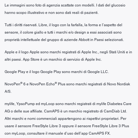
Le immagini sono foto di agenzia scattate con modelli. I dati del glucosio
hanno scopo illustrativo e non sono dati reali di pazienti.
Tutti i diritti riservati. Libre, il logo con la farfalla, la forma e l’aspetto del
sensore, il colore giallo e tutti i marchi e/o design a essi associati sono
proprietà intellettuale del gruppo di aziende Abbott in Paesi selezionati.
Apple e il logo Apple sono marchi registrati di Apple Inc., negli Stati Uniti e in
altri paesi. App Store è un marchio di servizio di Apple Inc.
Google Play e il logo Google Play sono marchi di Google LLC.
®
®
NovoPen
6 e NovoPen Echo
Plus sono marchi registrati di Novo Nordisk
A/S.
mylife, YpsoPump ed myLoop sono marchi registrati di mylife Diabetes Care
AG o delle sue affiliate. CamAPS è un marchio registrato di CamDiab Ltd.
Altri marchi e nomi commerciali appartengono ai rispettivi proprietari. Per
usare il sensore FreeStyle Libre 3 oppure il sensore FreeStyle Libre 3 Plus
con myLoop, consultare il manuale d’uso dell’app CamAPS FX.