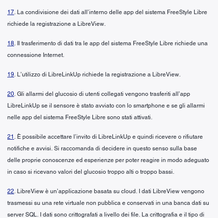
17
. La condivisione dei dati all’interno delle app del sistema FreeStyle Libre
richiede la registrazione a LibreView.
18
. Il trasferimento di dati tra le app del sistema FreeStyle Libre richiede una
connessione Internet.
19
. L’utilizzo di LibreLinkUp richiede la registrazione a LibreView.
20
. Gli allarmi del glucosio di utenti collegati vengono trasferiti all’app
LibreLinkUp se il sensore è stato avviato con lo smartphone e se gli allarmi
nelle app del sistema FreeStyle Libre sono stati attivati.
21
. È possibile accettare l’invito di LibreLinkUp e quindi ricevere o rifiutare
notifiche e avvisi. Si raccomanda di decidere in questo senso sulla base
delle proprie conoscenze ed esperienze per poter reagire in modo adeguato
in caso si ricevano valori del glucosio troppo alti o troppo bassi.
22
. LibreView è un’applicazione basata su cloud. I dati LibreView vengono
trasmessi su una rete virtuale non pubblica e conservati in una banca dati su
server SQL. I dati sono crittografati a livello dei file. La crittografia e il tipo di