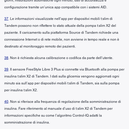
giorni, misurazioni automatiche ogni minuto, dati di accuratezza e
configurazione tramite un’unica app compatibile con i sistemi AID.
37
. Le informazioni visualizzate nell’app per dispositivi mobili t:slim di
Tandem possono non riflettere lo stato attuale della pompa t:slim X2 del
paziente. Il caricamento sulla piattaforma Source di Tandem richiede una
connessione Internet o di rete mobile, non avviene in tempo reale e non è
destinato al monitoraggio remoto dei pazienti.
38
. Non è richiesta alcuna calibrazione o codifica da parte dell’utente.
39
. Il sensore FreeStyle Libre 3 Plus si connette via Bluetooth alla pompa per
insulina t:slim X2 di Tandem. I dati sulla glicemia vengono aggiornati ogni
minuto sia sull’app per dispositivi mobili t:slim di Tandem, sia sulla pompa
per insulina t:slim X2.
40
. Non si riferisce alla frequenza di regolazione della somministrazione di
insulina. Fare riferimento al manuale d’uso di t:slim X2 di Tandem per
informazioni specifiche su come l’algoritmo Control-IQ adatti la
somministrazione di insulina.