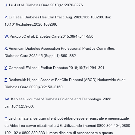
U
. Lu J et al. Diabetes Care 2018;41:2370-3276.
V
. Li F et al. Diabetes Res Clin Pract. Aug. 2020;166:108289. doi:
10.1016/j.diabres.2020.108289.
W
. Pickup JC et al. Diabetes Care 2015;38(4):544-550.
X
. American Diabetes Association Professional Practice Committee.
Diabetes Care 2022;45 (Suppl. 1):S60–S82.
Y
. Campbell FM et al. Pediatr Diabetes 2018;19(7):1294–301.
Z
. Deshmukh H, et al. Assoc of Brit Clin Diabetol (ABCD) Nationwide Audit.
Diabetes Care 2020;43:2153–2160.
AA
. Kao et al. Journal of Diabetes Science and Technology. 2022
Jan;16(1):259-60.
**
Le chiamate al servizio clienti potrebbero essere registrate e memorizzate
da Abbott su server situati nella UE. Utilizzando i numeri 0800 804 404, 0800
102 102 e 0800 330 333 l’utente dichiara di acconsentire a questa