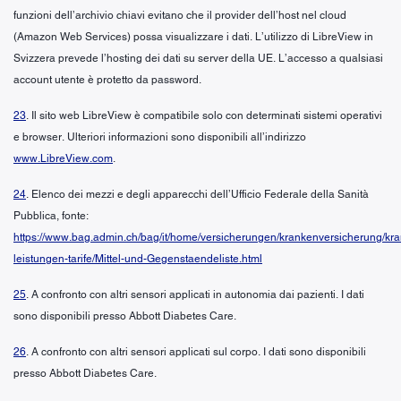
funzioni dell’archivio chiavi evitano che il provider dell’host nel cloud
(Amazon Web Services) possa visualizzare i dati. L’utilizzo di LibreView in
Svizzera prevede l’hosting dei dati su server della UE. L’accesso a qualsiasi
account utente è protetto da password.
23
. Il sito web LibreView è compatibile solo con determinati sistemi operativi
e browser. Ulteriori informazioni sono disponibili all’indirizzo
www.LibreView.com
.
24
. Elenco dei mezzi e degli apparecchi dell’Ufficio Federale della Sanità
Pubblica, fonte:
https://www.bag.admin.ch/bag/it/home/versicherungen/krankenversicherung/kr
leistungen-tarife/Mittel-und-Gegenstaendeliste.html
25
. A confronto con altri sensori applicati in autonomia dai pazienti. I dati
sono disponibili presso Abbott Diabetes Care.
26
. A confronto con altri sensori applicati sul corpo. I dati sono disponibili
presso Abbott Diabetes Care.