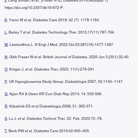
J
. Lang Jordan, et al., [Poster 972]. Diabetes 2019;68(suppl 1).
https://doi.org/10.2337/db19-972-P.
K
. Yaron M et al. Diabetes Care 2019; 42 (7): 1178-1184.
L
. Bailey T et al. Diabetes Technology Ther. 2015;17(11):787-794.
M
. Leelarathna L, N Engl J Med. 2022 Oct 20;387(16):1477-1487.
N
. Gibb Fraser W et al. British Journal of Diabetes. 2020 Jun 5;20(1):32-40.
O
. Kröger J, et al. Diabetes Ther, 2020; 11(1):279-291
P
. UK Hypoglycaemia Study Group: Diabetologia 2007, 50:1140–1147.
Q
. Ajjan RA & Owen KR Curr Diab Rep 2014; 14: 559-566.
R
. Kilpatrick ES et al Diabetologia 2008; 51: 365-371.
S
. Lu J, et al. Diabetes Technol Ther. 22. Feb. 2020:72–78.
T
. Beck RW et al. Diabetes Care 2019;42:400–405.