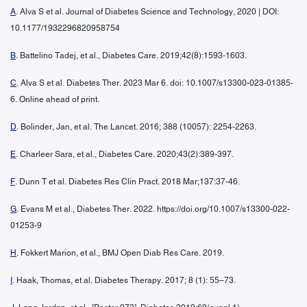
A
. Alva S et al. Journal of Diabetes Science and Technology, 2020 | DOI:
10.1177/1932296820958754
B
. Battelino Tadej, et al., Diabetes Care. 2019;42(8):1593-1603.
C
. Alva S et al. Diabetes Ther. 2023 Mar 6. doi: 10.1007/s13300-023-01385-
6. Online ahead of print.
D
. Bolinder, Jan, et al. The Lancet. 2016; 388 (10057): 2254-2263.
E
. Charleer Sara, et al., Diabetes Care. 2020;43(2):389-397.
F
. Dunn T et al. Diabetes Res Clin Pract. 2018 Mar;137:37-46.
G
. Evans M et al., Diabetes Ther. 2022. https://doi.org/10.1007/s13300-022-
01253-9
H
. Fokkert Marion, et al., BMJ Open Diab Res Care. 2019.
I
. Haak, Thomas, et al. Diabetes Therapy. 2017; 8 (1): 55–73.