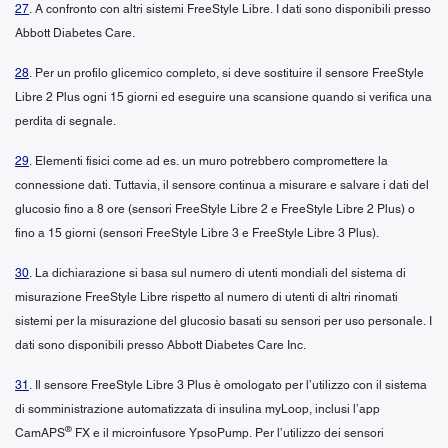
27
. A confronto con altri sistemi FreeStyle Libre. I dati sono disponibili presso
Abbott Diabetes Care.
28
. Per un profilo glicemico completo, si deve sostituire il sensore FreeStyle
Libre 2 Plus ogni 15 giorni ed eseguire una scansione quando si verifica una
perdita di segnale.
29
. Elementi fisici come ad es. un muro potrebbero compromettere la
connessione dati. Tuttavia, il sensore continua a misurare e salvare i dati del
glucosio fino a 8 ore (sensori FreeStyle Libre 2 e FreeStyle Libre 2 Plus) o
fino a 15 giorni (sensori FreeStyle Libre 3 e FreeStyle Libre 3 Plus).
30
. La dichiarazione si basa sul numero di utenti mondiali del sistema di
misurazione FreeStyle Libre rispetto al numero di utenti di altri rinomati
sistemi per la misurazione del glucosio basati su sensori per uso personale. I
dati sono disponibili presso Abbott Diabetes Care Inc.
31
. Il sensore FreeStyle Libre 3 Plus è omologato per l’utilizzo con il sistema
di somministrazione automatizzata di insulina myLoop, inclusi l’app
®
CamAPS
FX e il microinfusore YpsoPump. Per l’utilizzo dei sensori