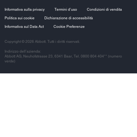
Informativa sulla privacy
Termini d’uso
Condizioni di vendita
Politica sui cookie
Dichiarazione di accessibilità
Informativa sul Data Act
Cookie Preferenze
Copyright © 2026 Abbott. Tutti i diritti riservati.
Indirizzo dell’azienda:
Abbott AG, Neuhofstrasse 23, 6341 Baar, Tel. 0800 804 404** (numero
verde)