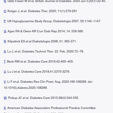
N
. Gibb Fraser W et al. British Journal of Diabetes. 2020 Jun 5;20(1):32-40.
O
. Kröger J, et al. Diabetes Ther, 2020; 11(1):279-291
P
. UK Hypoglycaemia Study Group: Diabetologia 2007, 50:1140–1147.
Q
. Ajjan RA & Owen KR Curr Diab Rep 2014; 14: 559-566.
R
. Kilpatrick ES et al Diabetologia 2008; 51: 365-371.
S
. Lu J, et al. Diabetes Technol Ther. 22. Feb. 2020:72–78.
T
. Beck RW et al. Diabetes Care 2019;42:400–405.
U
. Lu J et al. Diabetes Care 2018;41:2370-3276.
V
. Li F et al. Diabetes Res Clin Pract. Aug. 2020;166:108289. doi:
10.1016/j.diabres.2020.108289.
W
. Pickup JC et al. Diabetes Care 2015;38(4):544-550.
X
. American Diabetes Association Professional Practice Committee.