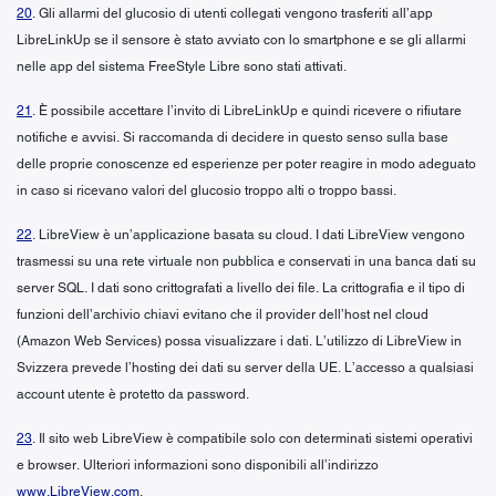
20
. Gli allarmi del glucosio di utenti collegati vengono trasferiti all’app
LibreLinkUp se il sensore è stato avviato con lo smartphone e se gli allarmi
nelle app del sistema FreeStyle Libre sono stati attivati.
21
. È possibile accettare l’invito di LibreLinkUp e quindi ricevere o rifiutare
notifiche e avvisi. Si raccomanda di decidere in questo senso sulla base
delle proprie conoscenze ed esperienze per poter reagire in modo adeguato
in caso si ricevano valori del glucosio troppo alti o troppo bassi.
22
. LibreView è un’applicazione basata su cloud. I dati LibreView vengono
trasmessi su una rete virtuale non pubblica e conservati in una banca dati su
server SQL. I dati sono crittografati a livello dei file. La crittografia e il tipo di
funzioni dell’archivio chiavi evitano che il provider dell’host nel cloud
(Amazon Web Services) possa visualizzare i dati. L’utilizzo di LibreView in
Svizzera prevede l’hosting dei dati su server della UE. L’accesso a qualsiasi
account utente è protetto da password.
23
. Il sito web LibreView è compatibile solo con determinati sistemi operativi
e browser. Ulteriori informazioni sono disponibili all’indirizzo
www.LibreView.com
.