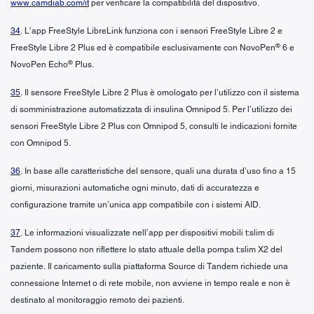
www.camdiab.com/it
per verificare la compatibilità del dispositivo.
34
. L’app FreeStyle LibreLink funziona con i sensori FreeStyle Libre 2 e
®
FreeStyle Libre 2 Plus ed è compatibile esclusivamente con NovoPen
6 e
®
NovoPen Echo
Plus.
35
. Il sensore FreeStyle Libre 2 Plus è omologato per l’utilizzo con il sistema
di somministrazione automatizzata di insulina Omnipod 5. Per l’utilizzo dei
sensori FreeStyle Libre 2 Plus con Omnipod 5, consulti le indicazioni fornite
con Omnipod 5.
36
. In base alle caratteristiche del sensore, quali una durata d’uso fino a 15
giorni, misurazioni automatiche ogni minuto, dati di accuratezza e
configurazione tramite un’unica app compatibile con i sistemi AID.
37
. Le informazioni visualizzate nell’app per dispositivi mobili t:slim di
Tandem possono non riflettere lo stato attuale della pompa t:slim X2 del
paziente. Il caricamento sulla piattaforma Source di Tandem richiede una
connessione Internet o di rete mobile, non avviene in tempo reale e non è
destinato al monitoraggio remoto dei pazienti.