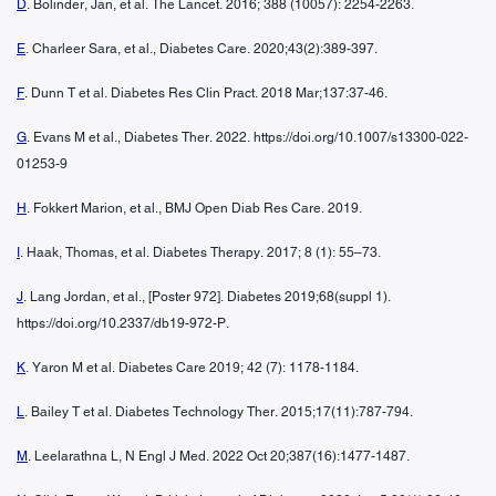
D
. Bolinder, Jan, et al. The Lancet. 2016; 388 (10057): 2254-2263.
E
. Charleer Sara, et al., Diabetes Care. 2020;43(2):389-397.
F
. Dunn T et al. Diabetes Res Clin Pract. 2018 Mar;137:37-46.
G
. Evans M et al., Diabetes Ther. 2022. https://doi.org/10.1007/s13300-022-
01253-9
H
. Fokkert Marion, et al., BMJ Open Diab Res Care. 2019.
I
. Haak, Thomas, et al. Diabetes Therapy. 2017; 8 (1): 55–73.
J
. Lang Jordan, et al., [Poster 972]. Diabetes 2019;68(suppl 1).
https://doi.org/10.2337/db19-972-P.
K
. Yaron M et al. Diabetes Care 2019; 42 (7): 1178-1184.
L
. Bailey T et al. Diabetes Technology Ther. 2015;17(11):787-794.
M
. Leelarathna L, N Engl J Med. 2022 Oct 20;387(16):1477-1487.