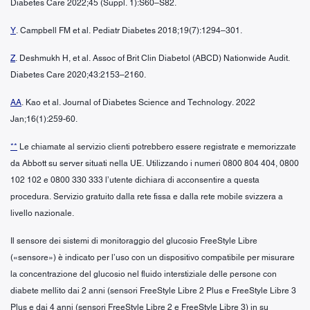
Diabetes Care 2022;45 (Suppl. 1):S60–S82.
Y
. Campbell FM et al. Pediatr Diabetes 2018;19(7):1294–301.
Z
. Deshmukh H, et al. Assoc of Brit Clin Diabetol (ABCD) Nationwide Audit.
Diabetes Care 2020;43:2153–2160.
AA
. Kao et al. Journal of Diabetes Science and Technology. 2022
Jan;16(1):259-60.
**
Le chiamate al servizio clienti potrebbero essere registrate e memorizzate
da Abbott su server situati nella UE. Utilizzando i numeri 0800 804 404, 0800
102 102 e 0800 330 333 l’utente dichiara di acconsentire a questa
procedura. Servizio gratuito dalla rete fissa e dalla rete mobile svizzera a
livello nazionale.
Il sensore dei sistemi di monitoraggio del glucosio FreeStyle Libre
(«sensore») è indicato per l’uso con un dispositivo compatibile per misurare
la concentrazione del glucosio nel fluido interstiziale delle persone con
diabete mellito dai 2 anni (sensori FreeStyle Libre 2 Plus e FreeStyle Libre 3
Plus e dai 4 anni (sensori FreeStyle Libre 2 e FreeStyle Libre 3) in su