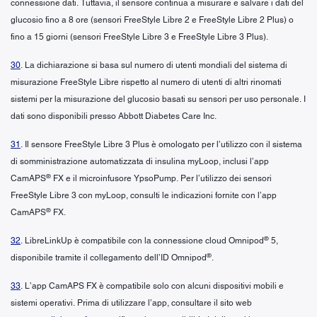
connessione dati. Tuttavia, il sensore continua a misurare e salvare i dati del
glucosio fino a 8 ore (sensori FreeStyle Libre 2 e FreeStyle Libre 2 Plus) o
fino a 15 giorni (sensori FreeStyle Libre 3 e FreeStyle Libre 3 Plus).
30
. La dichiarazione si basa sul numero di utenti mondiali del sistema di
misurazione FreeStyle Libre rispetto al numero di utenti di altri rinomati
sistemi per la misurazione del glucosio basati su sensori per uso personale. I
dati sono disponibili presso Abbott Diabetes Care Inc.
31
. Il sensore FreeStyle Libre 3 Plus è omologato per l’utilizzo con il sistema
di somministrazione automatizzata di insulina myLoop, inclusi l’app
®
CamAPS
FX e il microinfusore YpsoPump. Per l’utilizzo dei sensori
FreeStyle Libre 3 con myLoop, consulti le indicazioni fornite con l’app
®
CamAPS
FX.
®
32
. LibreLinkUp è compatibile con la connessione cloud Omnipod
5,
®
disponibile tramite il collegamento dell’ID Omnipod
.
33
. L’app CamAPS FX è compatibile solo con alcuni dispositivi mobili e
sistemi operativi. Prima di utilizzare l’app, consultare il sito web