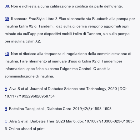
38
. Non è richiesta alcuna calibrazione o codifica da parte dell’utente.
39
. Il sensore FreeStyle Libre 3 Plus si connette via Bluetooth alla pompa per
insulina t:slim X2 di Tandem. I dati sulla glicemia vengono aggiornati ogni
minuto sia sull’app per dispositivi mobili t:slim di Tandem, sia sulla pompa
per insulina t:slim X2.
40
. Non si riferisce alla frequenza di regolazione della somministrazione di
insulina. Fare riferimento al manuale d’uso di t:slim X2 di Tandem per
informazioni specifiche su come l’algoritmo Control-IQ adatti la
somministrazione di insulina.
A
. Alva S et al. Journal of Diabetes Science and Technology, 2020 | DOI:
10.1177/1932296820958754
B
. Battelino Tadej, et al., Diabetes Care. 2019;42(8):1593-1603.
C
. Alva S et al. Diabetes Ther. 2023 Mar 6. doi: 10.1007/s13300-023-01385-
6. Online ahead of print.