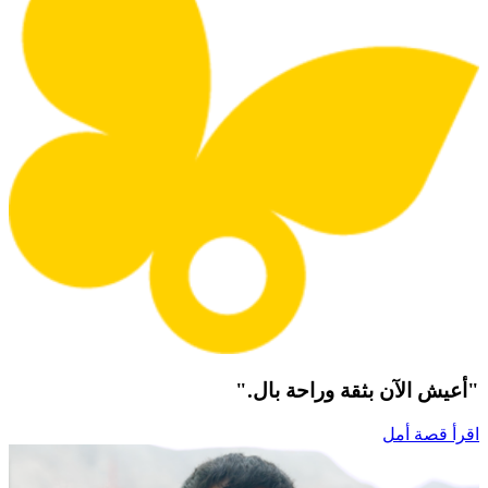
"أعيش الآن بثقة وراحة بال."
اقرأ قصة أمل