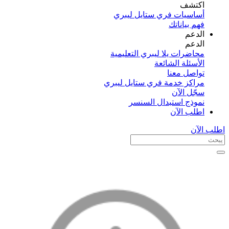
اكتشف​
أساسيات فري ستايل ليبري
فهم بياناتك
الدعم
الدعم
محاضرات يلا ليبري التعليمية
الأسئلة الشائعة
تواصل معنا
مراكز خدمة فري ستايل ليبري
سجّل الآن​
نموذج استبدال السنسر
اطلب الآن
اطلب الآن