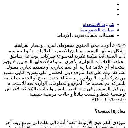
شروط الاستخدام
سياسة الخصوصية
تفضيلات ملفات تعريف الارتباط
© 2026 أبوت. جميع الحقوق محفوظة. ليبري، وشعار الفراشة،
وشكل ومظهر المجس، واللون الأصفر، والعلامات، و/أو التصاميم
ذات الصلة، تُعدّ ملكية فكرية لمجموعة شركات أبوت في مناطق
مختلفة. العلامات التجارية الأخرى مملوكة لأصحابها المعنيين. لا يجوز
استخدام أي علامة تجارية، أو اسم تجاري، أو تصميم تجاري مملوك
لشركة أبوت على هذا الموقع دون الحصول على تصريح كتابي مسبق
من شركة أبوت لابوراتوريز، باستثناء تحديد المنتج أو الخدمات التابعة
للشركة. تم تصميم هذا الموقع والمعلومات الواردة فيه للاستخدام
من قبل المقيمين في دولة قطر. الصور والبيانات المُحاكية لأغراض
توضيحية فقط و ليست بياناتأ و حالات مرضية حقيقية.
ADC-105766 v3.0
مغادرة الصفحة؟
سيؤدي النقر فوق الارتباط "نعم" أدناه إلى نقلك إلى موقع ويب آخر
غير Abbott Laboratories. الروابط التي توجهك إلى مواقع أخرى لا