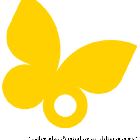
"مع فري ستايل ليبري، استعدتُ زمام حياتي."