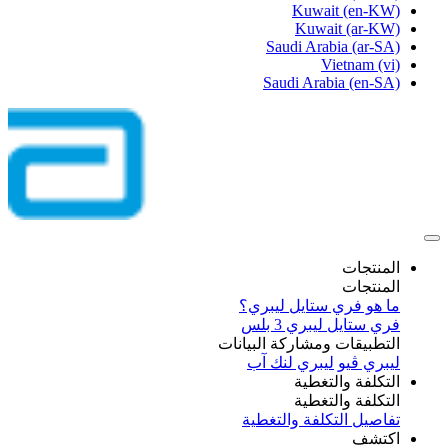
Kuwait
(en-KW)
Kuwait
(ar-KW)
Saudi Arabia
(ar-SA)
Vietnam
(vi)
Saudi Arabia
(en-SA)
المنتجات
المنتجات
ما هو فري ستايل ليبري؟
فري ستايل ليبري 3 بلس​
التطبيقات ومشاركة البيانات
ليبري ڤيو
ليبري لنك آب
التكلفة والتغطية
التكلفة والتغطية
تفاصيل التكلفة والتغطية
اكتشف​