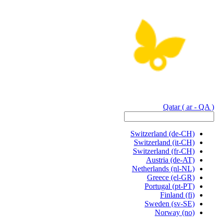
Qatar
( ar - QA )
Switzerland
(de-CH)
Switzerland
(it-CH)
Switzerland
(fr-CH)
Austria
(de-AT)
Netherlands
(nl-NL)
Greece
(el-GR)
Portugal
(pt-PT)
Finland
(fi)
Sweden
(sv-SE)
Norway
(no)