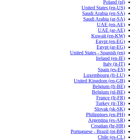
Poland
(pl)
United States
(en-US)
Saudi Arabia
(en-SA)
Saudi Arabia
(ar-SA)
UAE
(en-AE)
UAE
(ar-AE)
Kuwait
(en-KW)
Egypt
(en-EG)
Egypt
(ar-EG)
United States - Spanish
(en)
Ireland
(en-IE)
Italy
(it-IT)
Spain
(es-ES)
Luxembourg
(fr-LU)
United Kingdom
(en-GB)
Belgium
(fr-BE)
Belgium
(nl-BE)
France
(fr-FR)
Turkey
(tr-TR)
Slovak
(sk-SK)
Philippines
(en-PH)
Argentina
(es-AR)
Croatian
(hr-HR)
Portuguese - Brazil
(pt-BR)
Chile
(es-CL)