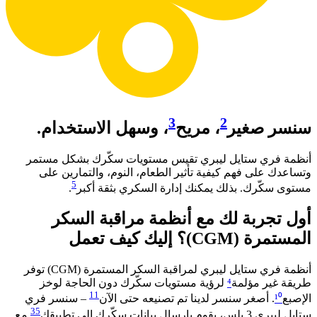
3
2
سنسر صغير
، مريح
، وسهل الاستخدام.
أنظمة فري ستايل ليبري تقيس مستويات سكّرك بشكل مستمر
وتساعدك على فهم كيفية تأثير الطعام، النوم، والتمارين على
5
مستوى سكّرك. بذلك يمكنك إدارة السكري بثقة أكبر
. ​
أول تجربة لك مع أنظمة مراقبة السكر
المستمرة (CGM)؟ إليك كيف تعمل​
أنظمة فري ستايل ليبري لمراقبة السكر المستمرة (CGM) توفر
طريقة غير مؤلمة
⁴
لرؤية مستويات سكّرك دون الحاجة لوخز
11
الإصبع
¹⁰
. أصغر سنسر لدينا تم تصنيعه حتى الآن
– سنسر فري
35
ستايل ليبري 3 بلس، يقوم بإرسال بيانات سكّرك إلى تطبيقك
مع