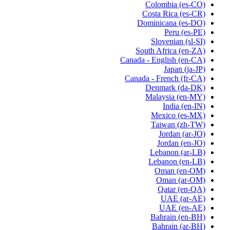
Colombia
(es-CO)
Costa Rica
(es-CR)
Dominicana
(es-DO)
Peru
(es-PE)
Slovenian
(sl-SI)
South Africa
(en-ZA)
Canada - English
(en-CA)
Japan
(ja-JP)
Canada - French
(fr-CA)
Denmark
(da-DK)
Malaysia
(en-MY)
India
(en-IN)
Mexico
(es-MX)
Taiwan
(zh-TW)
Jordan
(ar-JO)
Jordan
(en-JO)
Lebanon
(ar-LB)
Lebanon
(en-LB)
Oman
(en-OM)
Oman
(ar-OM)
Qatar
(en-QA)
UAE
(ar-AE)
UAE
(en-AE)
Bahrain
(en-BH)
Bahrain
(ar-BH)