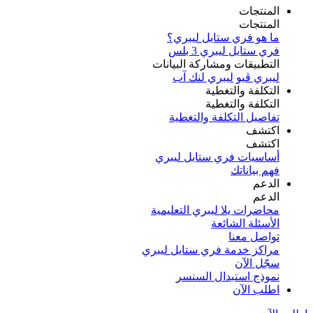
المنتجات
المنتجات
ما هو فري ستايل ليبري؟
فري ستايل ليبري 3 بلس​
التطبيقات ومشاركة البيانات
ليبري ڤيو
ليبري لنك آب
التكلفة والتغطية
التكلفة والتغطية
تفاصيل التكلفة والتغطية
اكتشف​
اكتشف​
أساسيات فري ستايل ليبري
فهم بياناتك
الدعم
الدعم
محاضرات يلا ليبري التعليمية
الأسئلة الشائعة
تواصل معنا
مراكز خدمة فري ستايل ليبري
سجّل الآن​
نموذج استبدال السنسر
اطلب الآن