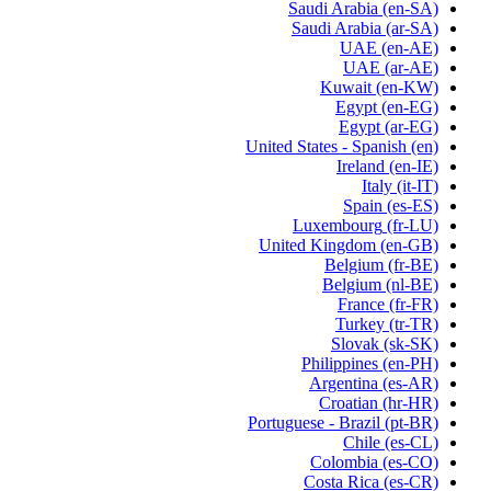
Saudi Arabia
(en-SA)
Saudi Arabia
(ar-SA)
UAE
(en-AE)
UAE
(ar-AE)
Kuwait
(en-KW)
Egypt
(en-EG)
Egypt
(ar-EG)
United States - Spanish
(en)
Ireland
(en-IE)
Italy
(it-IT)
Spain
(es-ES)
Luxembourg
(fr-LU)
United Kingdom
(en-GB)
Belgium
(fr-BE)
Belgium
(nl-BE)
France
(fr-FR)
Turkey
(tr-TR)
Slovak
(sk-SK)
Philippines
(en-PH)
Argentina
(es-AR)
Croatian
(hr-HR)
Portuguese - Brazil
(pt-BR)
Chile
(es-CL)
Colombia
(es-CO)
Costa Rica
(es-CR)