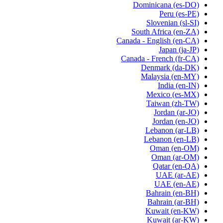
Dominicana
(es-DO)
Peru
(es-PE)
Slovenian
(sl-SI)
South Africa
(en-ZA)
Canada - English
(en-CA)
Japan
(ja-JP)
Canada - French
(fr-CA)
Denmark
(da-DK)
Malaysia
(en-MY)
India
(en-IN)
Mexico
(es-MX)
Taiwan
(zh-TW)
Jordan
(ar-JO)
Jordan
(en-JO)
Lebanon
(ar-LB)
Lebanon
(en-LB)
Oman
(en-OM)
Oman
(ar-OM)
Qatar
(en-QA)
UAE
(ar-AE)
UAE
(en-AE)
Bahrain
(en-BH)
Bahrain
(ar-BH)
Kuwait
(en-KW)
Kuwait
(ar-KW)