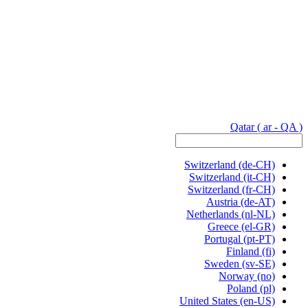
Qatar
( ar - QA )
Switzerland
(de-CH)
Switzerland
(it-CH)
Switzerland
(fr-CH)
Austria
(de-AT)
Netherlands
(nl-NL)
Greece
(el-GR)
Portugal
(pt-PT)
Finland
(fi)
Sweden
(sv-SE)
Norway
(no)
Poland
(pl)
United States
(en-US)