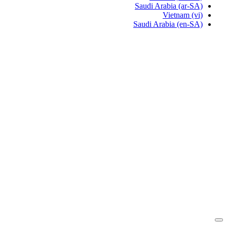
Saudi Arabia
(ar-SA)
Vietnam
(vi)
Saudi Arabia
(en-SA)