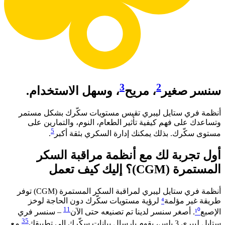
3
2
سنسر صغير
، مريح
، وسهل الاستخدام.
أنظمة فري ستايل ليبري تقيس مستويات سكّرك بشكل مستمر
وتساعدك على فهم كيفية تأثير الطعام، النوم، والتمارين على
5
مستوى سكّرك. بذلك يمكنك إدارة السكري بثقة أكبر
. ​
أول تجربة لك مع أنظمة مراقبة السكر
المستمرة (CGM)؟ إليك كيف تعمل​
أنظمة فري ستايل ليبري لمراقبة السكر المستمرة (CGM) توفر
طريقة غير مؤلمة
⁴
لرؤية مستويات سكّرك دون الحاجة لوخز
11
الإصبع
¹⁰
. أصغر سنسر لدينا تم تصنيعه حتى الآن
– سنسر فري
35
ستايل ليبري 3 بلس، يقوم بإرسال بيانات سكّرك إلى تطبيقك
مع