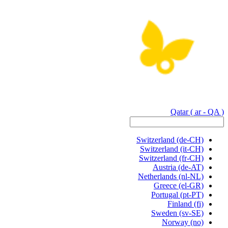
Qatar
( ar - QA )
Switzerland
(de-CH)
Switzerland
(it-CH)
Switzerland
(fr-CH)
Austria
(de-AT)
Netherlands
(nl-NL)
Greece
(el-GR)
Portugal
(pt-PT)
Finland
(fi)
Sweden
(sv-SE)
Norway
(no)