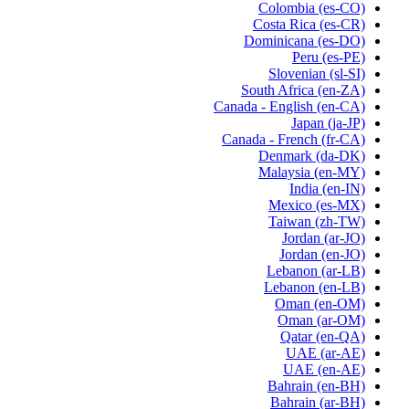
Colombia
(es-CO)
Costa Rica
(es-CR)
Dominicana
(es-DO)
Peru
(es-PE)
Slovenian
(sl-SI)
South Africa
(en-ZA)
Canada - English
(en-CA)
Japan
(ja-JP)
Canada - French
(fr-CA)
Denmark
(da-DK)
Malaysia
(en-MY)
India
(en-IN)
Mexico
(es-MX)
Taiwan
(zh-TW)
Jordan
(ar-JO)
Jordan
(en-JO)
Lebanon
(ar-LB)
Lebanon
(en-LB)
Oman
(en-OM)
Oman
(ar-OM)
Qatar
(en-QA)
UAE
(ar-AE)
UAE
(en-AE)
Bahrain
(en-BH)
Bahrain
(ar-BH)