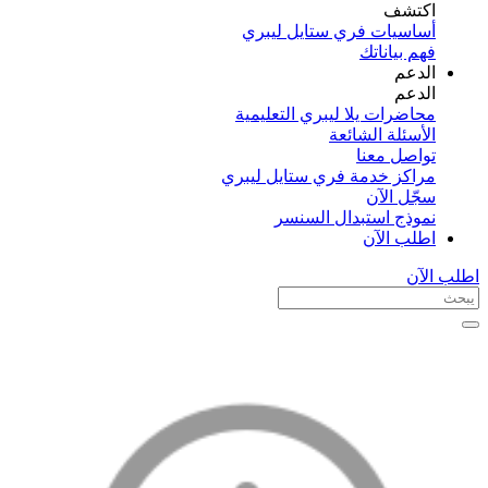
اكتشف​
أساسيات فري ستايل ليبري
فهم بياناتك
الدعم
الدعم
محاضرات يلا ليبري التعليمية
الأسئلة الشائعة
تواصل معنا
مراكز خدمة فري ستايل ليبري
سجّل الآن​
نموذج استبدال السنسر
اطلب الآن
اطلب الآن