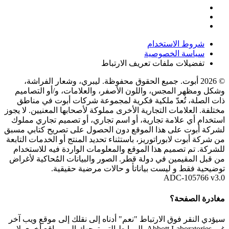
شروط الاستخدام
سياسة الخصوصية
تفضيلات ملفات تعريف الارتباط
© 2026 أبوت. جميع الحقوق محفوظة. ليبري، وشعار الفراشة،
وشكل ومظهر المجس، واللون الأصفر، والعلامات، و/أو التصاميم
ذات الصلة، تُعدّ ملكية فكرية لمجموعة شركات أبوت في مناطق
مختلفة. العلامات التجارية الأخرى مملوكة لأصحابها المعنيين. لا يجوز
استخدام أي علامة تجارية، أو اسم تجاري، أو تصميم تجاري مملوك
لشركة أبوت على هذا الموقع دون الحصول على تصريح كتابي مسبق
من شركة أبوت لابوراتوريز، باستثناء تحديد المنتج أو الخدمات التابعة
للشركة. تم تصميم هذا الموقع والمعلومات الواردة فيه للاستخدام
من قبل المقيمين في دولة قطر. الصور والبيانات المُحاكية لأغراض
توضيحية فقط و ليست بياناتأ و حالات مرضية حقيقية.
ADC-105766 v3.0
مغادرة الصفحة؟
سيؤدي النقر فوق الارتباط "نعم" أدناه إلى نقلك إلى موقع ويب آخر
غير Abbott Laboratories. الروابط التي توجهك إلى مواقع أخرى لا