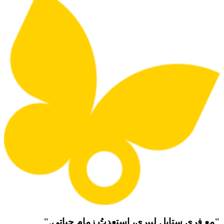
"مع فري ستايل ليبري، استعدتُ زمام حياتي."