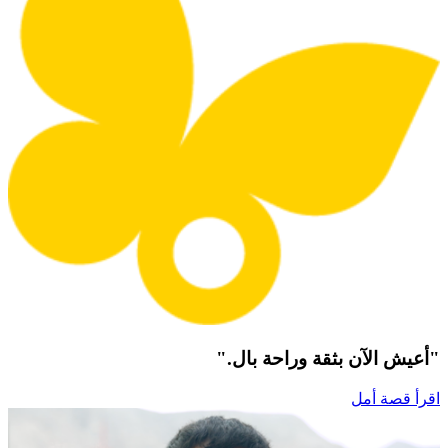
"أعيش الآن بثقة وراحة بال."
اقرأ قصة أمل