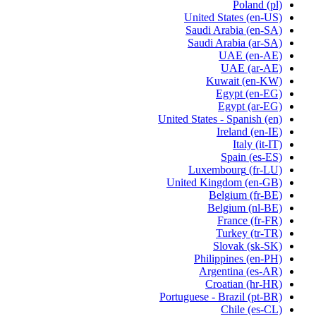
Poland
(pl)
United States
(en-US)
Saudi Arabia
(en-SA)
Saudi Arabia
(ar-SA)
UAE
(en-AE)
UAE
(ar-AE)
Kuwait
(en-KW)
Egypt
(en-EG)
Egypt
(ar-EG)
United States - Spanish
(en)
Ireland
(en-IE)
Italy
(it-IT)
Spain
(es-ES)
Luxembourg
(fr-LU)
United Kingdom
(en-GB)
Belgium
(fr-BE)
Belgium
(nl-BE)
France
(fr-FR)
Turkey
(tr-TR)
Slovak
(sk-SK)
Philippines
(en-PH)
Argentina
(es-AR)
Croatian
(hr-HR)
Portuguese - Brazil
(pt-BR)
Chile
(es-CL)