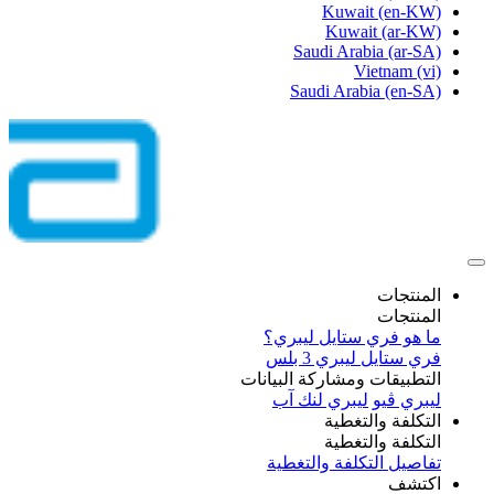
Kuwait
(en-KW)
Kuwait
(ar-KW)
Saudi Arabia
(ar-SA)
Vietnam
(vi)
Saudi Arabia
(en-SA)
المنتجات
المنتجات
ما هو فري ستايل ليبري؟
فري ستايل ليبري 3 بلس​
التطبيقات ومشاركة البيانات
ليبري ڤيو
ليبري لنك آب
التكلفة والتغطية
التكلفة والتغطية
تفاصيل التكلفة والتغطية
اكتشف​