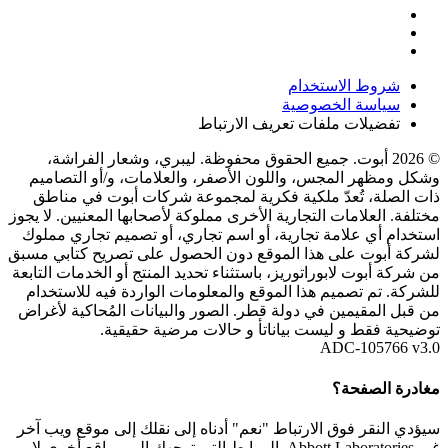
شروط الاستخدام
سياسة الخصوصية
تفضيلات ملفات تعريف الارتباط
© 2026 أبوت. جميع الحقوق محفوظة. ليبري، وشعار الفراشة،
وشكل ومظهر المجس، واللون الأصفر، والعلامات، و/أو التصاميم
ذات الصلة، تُعدّ ملكية فكرية لمجموعة شركات أبوت في مناطق
مختلفة. العلامات التجارية الأخرى مملوكة لأصحابها المعنيين. لا يجوز
استخدام أي علامة تجارية، أو اسم تجاري، أو تصميم تجاري مملوك
لشركة أبوت على هذا الموقع دون الحصول على تصريح كتابي مسبق
من شركة أبوت لابوراتوريز، باستثناء تحديد المنتج أو الخدمات التابعة
للشركة. تم تصميم هذا الموقع والمعلومات الواردة فيه للاستخدام
من قبل المقيمين في دولة قطر. الصور والبيانات المُحاكية لأغراض
توضيحية فقط و ليست بياناتأ و حالات مرضية حقيقية.
ADC-105766 v3.0
مغادرة الصفحة؟
سيؤدي النقر فوق الارتباط "نعم" أدناه إلى نقلك إلى موقع ويب آخر
غير Abbott Laboratories. الروابط التي توجهك إلى مواقع أخرى لا