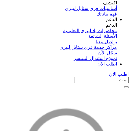
اكتشف​
أساسيات فري ستايل ليبري
فهم بياناتك
الدعم
الدعم
محاضرات يلا ليبري التعليمية
الأسئلة الشائعة
تواصل معنا
مراكز خدمة فري ستايل ليبري
سجّل الآن​
نموذج استبدال السنسر
اطلب الآن
اطلب الآن