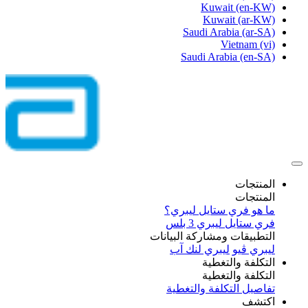
Kuwait
(en-KW)
Kuwait
(ar-KW)
Saudi Arabia
(ar-SA)
Vietnam
(vi)
Saudi Arabia
(en-SA)
المنتجات
المنتجات
ما هو فري ستايل ليبري؟
فري ستايل ليبري 3 بلس​
التطبيقات ومشاركة البيانات
ليبري ڤيو
ليبري لنك آب
التكلفة والتغطية
التكلفة والتغطية
تفاصيل التكلفة والتغطية
اكتشف​