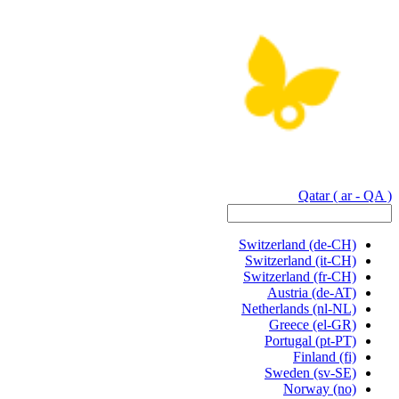
Qatar
( ar - QA )
Switzerland
(de-CH)
Switzerland
(it-CH)
Switzerland
(fr-CH)
Austria
(de-AT)
Netherlands
(nl-NL)
Greece
(el-GR)
Portugal
(pt-PT)
Finland
(fi)
Sweden
(sv-SE)
Norway
(no)