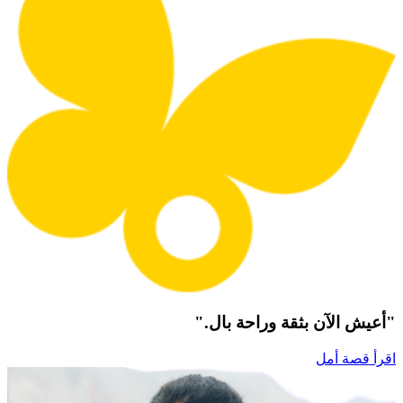
"أعيش الآن بثقة وراحة بال."
اقرأ قصة أمل