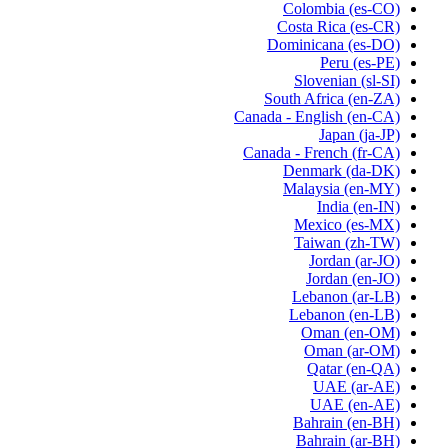
Colombia
(es-CO)
Costa Rica
(es-CR)
Dominicana
(es-DO)
Peru
(es-PE)
Slovenian
(sl-SI)
South Africa
(en-ZA)
Canada - English
(en-CA)
Japan
(ja-JP)
Canada - French
(fr-CA)
Denmark
(da-DK)
Malaysia
(en-MY)
India
(en-IN)
Mexico
(es-MX)
Taiwan
(zh-TW)
Jordan
(ar-JO)
Jordan
(en-JO)
Lebanon
(ar-LB)
Lebanon
(en-LB)
Oman
(en-OM)
Oman
(ar-OM)
Qatar
(en-QA)
UAE
(ar-AE)
UAE
(en-AE)
Bahrain
(en-BH)
Bahrain
(ar-BH)