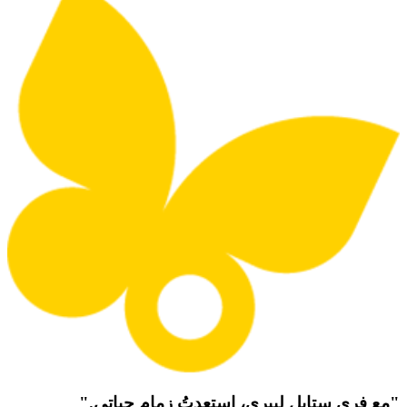
"مع فري ستايل ليبري، استعدتُ زمام حياتي."