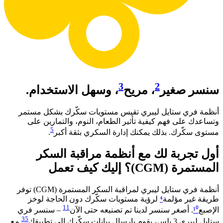
3
2
سنسر صغير
، مريح
، وسهل الاستخدام.
أنظمة فري ستايل ليبري تقيس مستويات سكّرك بشكل مستمر
وتساعدك على فهم كيفية تأثير الطعام، النوم، والتمارين على
5
مستوى سكّرك. بذلك يمكنك إدارة السكري بثقة أكبر
. ​
أول تجربة لك مع أنظمة مراقبة السكر
المستمرة (CGM)؟ إليك كيف تعمل​
أنظمة فري ستايل ليبري لمراقبة السكر المستمرة (CGM) توفر
طريقة غير مؤلمة
⁴
لرؤية مستويات سكّرك دون الحاجة لوخز
11
الإصبع
¹⁰
. أصغر سنسر لدينا تم تصنيعه حتى الآن
– سنسر فري
35
ستايل ليبري 3 بلس، يقوم بإرسال بيانات سكّرك إلى تطبيقك
مع