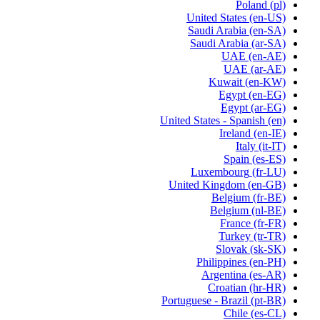
Poland
(pl)
United States
(en-US)
Saudi Arabia
(en-SA)
Saudi Arabia
(ar-SA)
UAE
(en-AE)
UAE
(ar-AE)
Kuwait
(en-KW)
Egypt
(en-EG)
Egypt
(ar-EG)
United States - Spanish
(en)
Ireland
(en-IE)
Italy
(it-IT)
Spain
(es-ES)
Luxembourg
(fr-LU)
United Kingdom
(en-GB)
Belgium
(fr-BE)
Belgium
(nl-BE)
France
(fr-FR)
Turkey
(tr-TR)
Slovak
(sk-SK)
Philippines
(en-PH)
Argentina
(es-AR)
Croatian
(hr-HR)
Portuguese - Brazil
(pt-BR)
Chile
(es-CL)