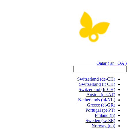
Qatar
( ar - QA )
Switzerland
(de-CH)
Switzerland
(it-CH)
Switzerland
(fr-CH)
Austria
(de-AT)
Netherlands
(nl-NL)
Greece
(el-GR)
Portugal
(pt-PT)
Finland
(fi)
Sweden
(sv-SE)
Norway
(no)