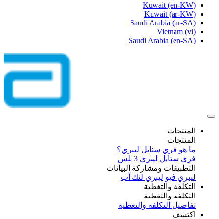
Kuwait
(en-KW)
Kuwait
(ar-KW)
Saudi Arabia
(ar-SA)
Vietnam
(vi)
Saudi Arabia
(en-SA)
المنتجات
المنتجات
ما هو فري ستايل ليبري؟
فري ستايل ليبري 3 بلس​
التطبيقات ومشاركة البيانات
ليبري ڤيو
ليبري لنك آب
التكلفة والتغطية
التكلفة والتغطية
تفاصيل التكلفة والتغطية
اكتشف​