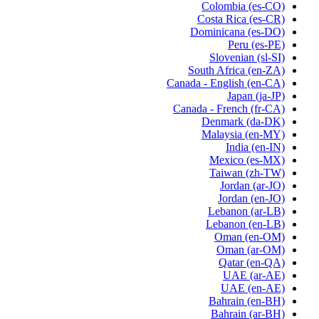
Colombia
(es-CO)
Costa Rica
(es-CR)
Dominicana
(es-DO)
Peru
(es-PE)
Slovenian
(sl-SI)
South Africa
(en-ZA)
Canada - English
(en-CA)
Japan
(ja-JP)
Canada - French
(fr-CA)
Denmark
(da-DK)
Malaysia
(en-MY)
India
(en-IN)
Mexico
(es-MX)
Taiwan
(zh-TW)
Jordan
(ar-JO)
Jordan
(en-JO)
Lebanon
(ar-LB)
Lebanon
(en-LB)
Oman
(en-OM)
Oman
(ar-OM)
Qatar
(en-QA)
UAE
(ar-AE)
UAE
(en-AE)
Bahrain
(en-BH)
Bahrain
(ar-BH)