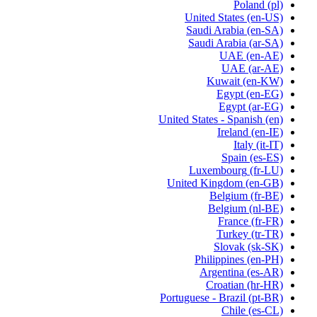
Poland
(pl)
United States
(en-US)
Saudi Arabia
(en-SA)
Saudi Arabia
(ar-SA)
UAE
(en-AE)
UAE
(ar-AE)
Kuwait
(en-KW)
Egypt
(en-EG)
Egypt
(ar-EG)
United States - Spanish
(en)
Ireland
(en-IE)
Italy
(it-IT)
Spain
(es-ES)
Luxembourg
(fr-LU)
United Kingdom
(en-GB)
Belgium
(fr-BE)
Belgium
(nl-BE)
France
(fr-FR)
Turkey
(tr-TR)
Slovak
(sk-SK)
Philippines
(en-PH)
Argentina
(es-AR)
Croatian
(hr-HR)
Portuguese - Brazil
(pt-BR)
Chile
(es-CL)