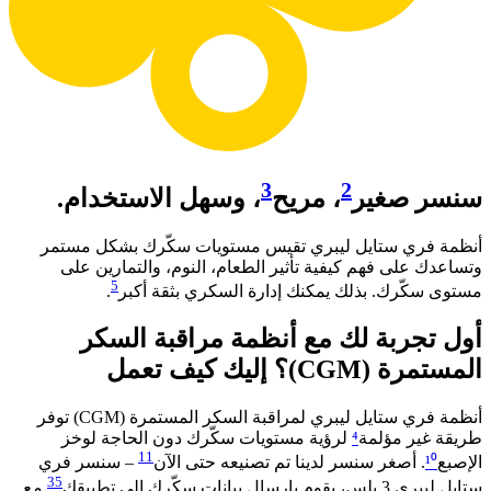
3
2
سنسر صغير
، مريح
، وسهل الاستخدام.
أنظمة فري ستايل ليبري تقيس مستويات سكّرك بشكل مستمر
وتساعدك على فهم كيفية تأثير الطعام، النوم، والتمارين على
5
مستوى سكّرك. بذلك يمكنك إدارة السكري بثقة أكبر
. ​
أول تجربة لك مع أنظمة مراقبة السكر
المستمرة (CGM)؟ إليك كيف تعمل​
أنظمة فري ستايل ليبري لمراقبة السكر المستمرة (CGM) توفر
طريقة غير مؤلمة
⁴
لرؤية مستويات سكّرك دون الحاجة لوخز
11
الإصبع
¹⁰
. أصغر سنسر لدينا تم تصنيعه حتى الآن
– سنسر فري
35
ستايل ليبري 3 بلس، يقوم بإرسال بيانات سكّرك إلى تطبيقك
مع