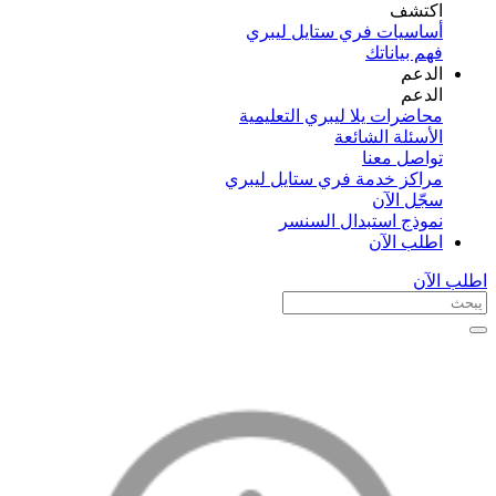
اكتشف​
أساسيات فري ستايل ليبري
فهم بياناتك
الدعم
الدعم
محاضرات يلا ليبري التعليمية
الأسئلة الشائعة
تواصل معنا
مراكز خدمة فري ستايل ليبري
سجّل الآن​
نموذج استبدال السنسر
اطلب الآن
اطلب الآن