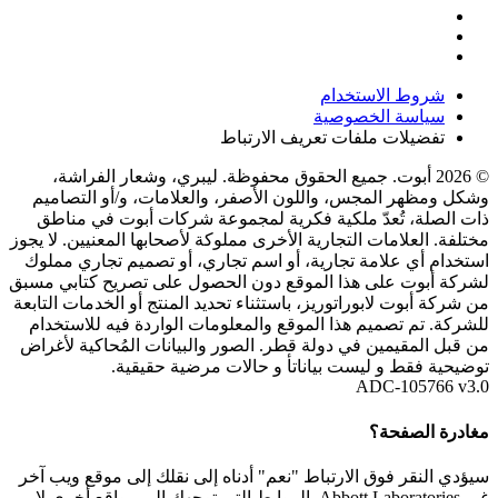
شروط الاستخدام
سياسة الخصوصية
تفضيلات ملفات تعريف الارتباط
© 2026 أبوت. جميع الحقوق محفوظة. ليبري، وشعار الفراشة،
وشكل ومظهر المجس، واللون الأصفر، والعلامات، و/أو التصاميم
ذات الصلة، تُعدّ ملكية فكرية لمجموعة شركات أبوت في مناطق
مختلفة. العلامات التجارية الأخرى مملوكة لأصحابها المعنيين. لا يجوز
استخدام أي علامة تجارية، أو اسم تجاري، أو تصميم تجاري مملوك
لشركة أبوت على هذا الموقع دون الحصول على تصريح كتابي مسبق
من شركة أبوت لابوراتوريز، باستثناء تحديد المنتج أو الخدمات التابعة
للشركة. تم تصميم هذا الموقع والمعلومات الواردة فيه للاستخدام
من قبل المقيمين في دولة قطر. الصور والبيانات المُحاكية لأغراض
توضيحية فقط و ليست بياناتأ و حالات مرضية حقيقية.
ADC-105766 v3.0
مغادرة الصفحة؟
سيؤدي النقر فوق الارتباط "نعم" أدناه إلى نقلك إلى موقع ويب آخر
غير Abbott Laboratories. الروابط التي توجهك إلى مواقع أخرى لا