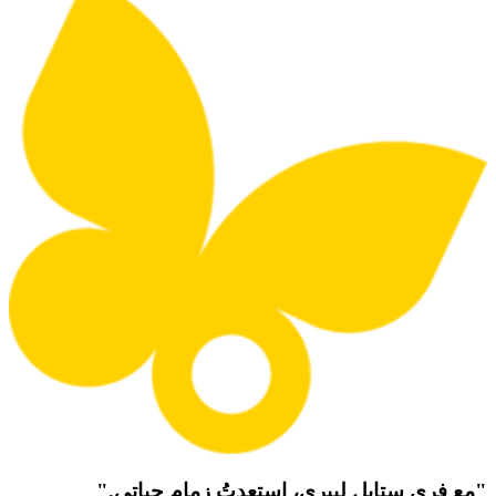
"مع فري ستايل ليبري، استعدتُ زمام حياتي."