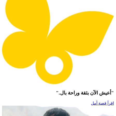
"أعيش الآن بثقة وراحة بال."
اقرأ قصة أمل