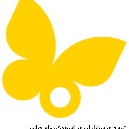
"مع فري ستايل ليبري، استعدتُ زمام حياتي."