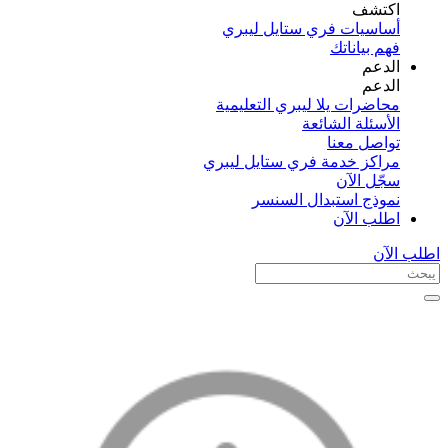
اكتشف​
أساسيات فري ستايل ليبري
فهم بياناتك
الدعم
الدعم
محاضرات يلا ليبري التعليمية
الأسئلة الشائعة
تواصل معنا
مراكز خدمة فري ستايل ليبري
سجّل الآن​
نموذج استبدال السنسر
اطلب الآن
اطلب الآن