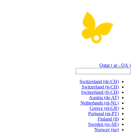
Qatar
( ar - QA )
Switzerland
(de-CH)
Switzerland
(it-CH)
Switzerland
(fr-CH)
Austria
(de-AT)
Netherlands
(nl-NL)
Greece
(el-GR)
Portugal
(pt-PT)
Finland
(fi)
Sweden
(sv-SE)
Norway
(no)