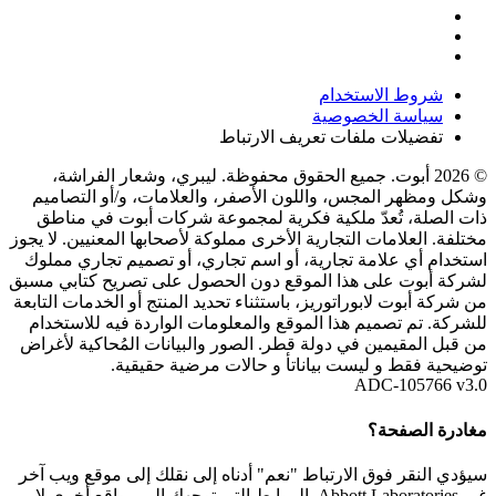
شروط الاستخدام
سياسة الخصوصية
تفضيلات ملفات تعريف الارتباط
© 2026 أبوت. جميع الحقوق محفوظة. ليبري، وشعار الفراشة،
وشكل ومظهر المجس، واللون الأصفر، والعلامات، و/أو التصاميم
ذات الصلة، تُعدّ ملكية فكرية لمجموعة شركات أبوت في مناطق
مختلفة. العلامات التجارية الأخرى مملوكة لأصحابها المعنيين. لا يجوز
استخدام أي علامة تجارية، أو اسم تجاري، أو تصميم تجاري مملوك
لشركة أبوت على هذا الموقع دون الحصول على تصريح كتابي مسبق
من شركة أبوت لابوراتوريز، باستثناء تحديد المنتج أو الخدمات التابعة
للشركة. تم تصميم هذا الموقع والمعلومات الواردة فيه للاستخدام
من قبل المقيمين في دولة قطر. الصور والبيانات المُحاكية لأغراض
توضيحية فقط و ليست بياناتأ و حالات مرضية حقيقية.
ADC-105766 v3.0
مغادرة الصفحة؟
سيؤدي النقر فوق الارتباط "نعم" أدناه إلى نقلك إلى موقع ويب آخر
غير Abbott Laboratories. الروابط التي توجهك إلى مواقع أخرى لا