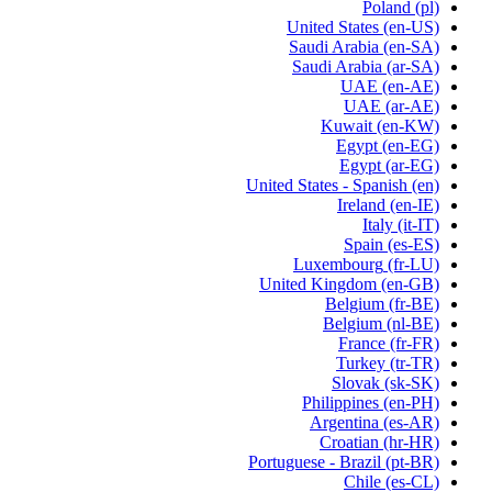
Poland
(pl)
United States
(en-US)
Saudi Arabia
(en-SA)
Saudi Arabia
(ar-SA)
UAE
(en-AE)
UAE
(ar-AE)
Kuwait
(en-KW)
Egypt
(en-EG)
Egypt
(ar-EG)
United States - Spanish
(en)
Ireland
(en-IE)
Italy
(it-IT)
Spain
(es-ES)
Luxembourg
(fr-LU)
United Kingdom
(en-GB)
Belgium
(fr-BE)
Belgium
(nl-BE)
France
(fr-FR)
Turkey
(tr-TR)
Slovak
(sk-SK)
Philippines
(en-PH)
Argentina
(es-AR)
Croatian
(hr-HR)
Portuguese - Brazil
(pt-BR)
Chile
(es-CL)