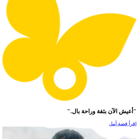
"أعيش الآن بثقة وراحة بال."
اقرأ قصة أمل