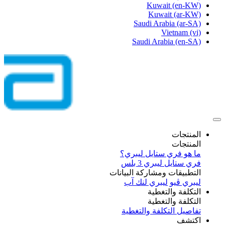
Kuwait
(en-KW)
Kuwait
(ar-KW)
Saudi Arabia
(ar-SA)
Vietnam
(vi)
Saudi Arabia
(en-SA)
المنتجات
المنتجات
ما هو فري ستايل ليبري؟
فري ستايل ليبري 3 بلس​
التطبيقات ومشاركة البيانات
ليبري ڤيو
ليبري لنك آب
التكلفة والتغطية
التكلفة والتغطية
تفاصيل التكلفة والتغطية
اكتشف​