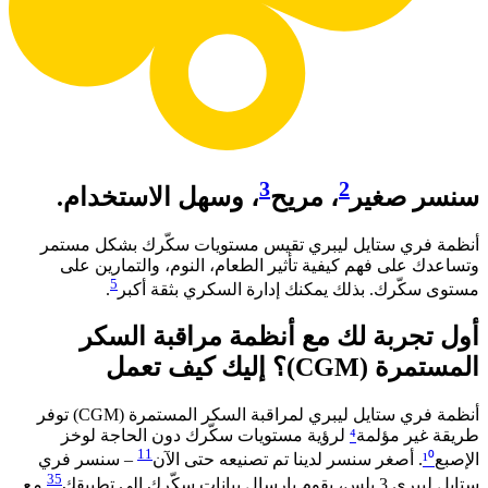
3
2
سنسر صغير
، مريح
، وسهل الاستخدام.
أنظمة فري ستايل ليبري تقيس مستويات سكّرك بشكل مستمر
وتساعدك على فهم كيفية تأثير الطعام، النوم، والتمارين على
5
مستوى سكّرك. بذلك يمكنك إدارة السكري بثقة أكبر
. ​
أول تجربة لك مع أنظمة مراقبة السكر
المستمرة (CGM)؟ إليك كيف تعمل​
أنظمة فري ستايل ليبري لمراقبة السكر المستمرة (CGM) توفر
طريقة غير مؤلمة
⁴
لرؤية مستويات سكّرك دون الحاجة لوخز
11
الإصبع
¹⁰
. أصغر سنسر لدينا تم تصنيعه حتى الآن
– سنسر فري
35
ستايل ليبري 3 بلس، يقوم بإرسال بيانات سكّرك إلى تطبيقك
مع