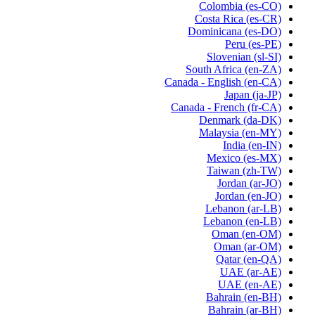
Colombia
(es-CO)
Costa Rica
(es-CR)
Dominicana
(es-DO)
Peru
(es-PE)
Slovenian
(sl-SI)
South Africa
(en-ZA)
Canada - English
(en-CA)
Japan
(ja-JP)
Canada - French
(fr-CA)
Denmark
(da-DK)
Malaysia
(en-MY)
India
(en-IN)
Mexico
(es-MX)
Taiwan
(zh-TW)
Jordan
(ar-JO)
Jordan
(en-JO)
Lebanon
(ar-LB)
Lebanon
(en-LB)
Oman
(en-OM)
Oman
(ar-OM)
Qatar
(en-QA)
UAE
(ar-AE)
UAE
(en-AE)
Bahrain
(en-BH)
Bahrain
(ar-BH)