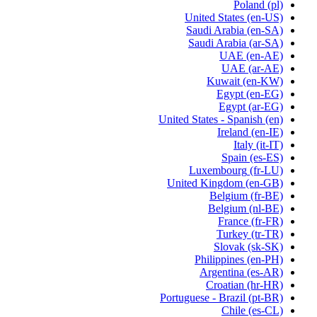
Poland
(pl)
United States
(en-US)
Saudi Arabia
(en-SA)
Saudi Arabia
(ar-SA)
UAE
(en-AE)
UAE
(ar-AE)
Kuwait
(en-KW)
Egypt
(en-EG)
Egypt
(ar-EG)
United States - Spanish
(en)
Ireland
(en-IE)
Italy
(it-IT)
Spain
(es-ES)
Luxembourg
(fr-LU)
United Kingdom
(en-GB)
Belgium
(fr-BE)
Belgium
(nl-BE)
France
(fr-FR)
Turkey
(tr-TR)
Slovak
(sk-SK)
Philippines
(en-PH)
Argentina
(es-AR)
Croatian
(hr-HR)
Portuguese - Brazil
(pt-BR)
Chile
(es-CL)