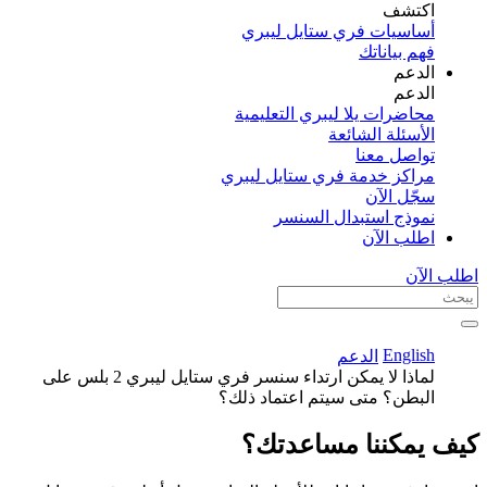
اكتشف​
أساسيات فري ستايل ليبري
فهم بياناتك
الدعم
الدعم
محاضرات يلا ليبري التعليمية
الأسئلة الشائعة
تواصل معنا
مراكز خدمة فري ستايل ليبري
سجّل الآن​
نموذج استبدال السنسر
اطلب الآن
اطلب الآن
English
الدعم
لماذا لا يمكن ارتداء سنسر فري ستايل ليبري 2 بلس على
البطن؟ متى سيتم اعتماد ذلك؟
كيف يمكننا مساعدتك؟