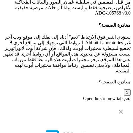
من قبل المقيمين في سلطنة عُمان. الصور والبيانات المُحاكية
لأغراض توضيحية فقط و ليست بياناتأ و حالات مرضية حقيقية.
ADC-105768 v3.0
مغادرة الصفحة؟
سيؤدي النقر فوق الارتباط "نعم" أدناه إلى نقلك إلى موقع ويب آخر
غير Abbott Laboratories. الروابط التي توجهك إلى مواقع أخرى لا
تخضع لسيطرة مختبرات أبوت. ولذلك ، فإن شركة أبوت لابوراتوريز
ليست مسؤولة عن محتوى هذه المواقع أو أي روابط أخرى قد تظهر
على هذا الموقع. توفر مختبرات أبوت هذه الروابط فقط من باب
المجاملة ، ولا يعني تضمين ارتباط موافقة مختبرات أبوت لهذه
الصفحة.
مغادرة الصفحة؟
لا
نعم
Open link in new tab