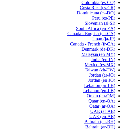
Colombia
(es-CO)
Costa Rica
(es-CR)
Dominicana
(es-DO)
Peru
(es-PE)
Slovenian
(sl-SI)
South Africa
(en-ZA)
Canada - English
(en-CA)
Japan
(ja-JP)
Canada - French
(fr-CA)
Denmark
(da-DK)
Malaysia
(en-MY)
India
(en-IN)
Mexico
(es-MX)
Taiwan
(zh-TW)
Jordan
(ar-JO)
Jordan
(en-JO)
Lebanon
(ar-LB)
Lebanon
(en-LB)
Oman
(en-OM)
Qatar
(en-QA)
Qatar
(ar-QA)
UAE
(ar-AE)
UAE
(en-AE)
Bahrain
(en-BH)
Bahrain
(ar-BH)