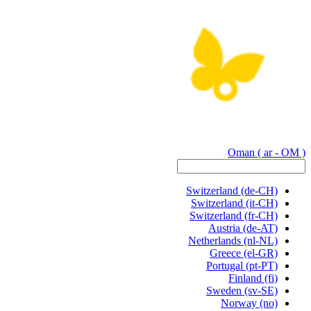
Oman
( ar - OM )
Switzerland
(de-CH)
Switzerland
(it-CH)
Switzerland
(fr-CH)
Austria
(de-AT)
Netherlands
(nl-NL)
Greece
(el-GR)
Portugal
(pt-PT)
Finland
(fi)
Sweden
(sv-SE)
Norway
(no)