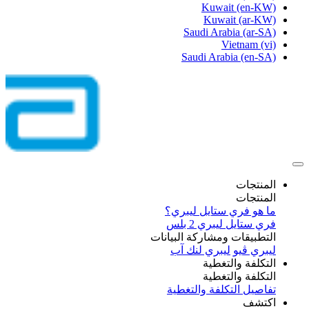
Kuwait
(en-KW)
Kuwait
(ar-KW)
Saudi Arabia
(ar-SA)
Vietnam
(vi)
Saudi Arabia
(en-SA)
المنتجات
المنتجات
ما هو فري ستايل ليبري؟
فري ستايل ليبري 2 بلس​
التطبيقات ومشاركة البيانات
ليبري ڤيو
ليبري لنك آب
التكلفة والتغطية
التكلفة والتغطية
تفاصيل التكلفة والتغطية
اكتشف​