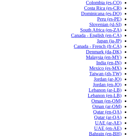
Colombia
(es-CO)
Costa Rica
(es-CR)
Dominicana
(es-DO)
Peru
(es-PE)
Slovenian
(sl-SI)
South Africa
(en-ZA)
Canada - English
(en-CA)
Japan
(ja-JP)
Canada - French
(fr-CA)
Denmark
(da-DK)
Malaysia
(en-MY)
India
(en-IN)
Mexico
(es-MX)
Taiwan
(zh-TW)
Jordan
(ar-JO)
Jordan
(en-JO)
Lebanon
(ar-LB)
Lebanon
(en-LB)
Oman
(en-OM)
Oman
(ar-OM)
Qatar
(en-QA)
Qatar
(ar-QA)
UAE
(ar-AE)
UAE
(en-AE)
Bahrain
(en-BH)