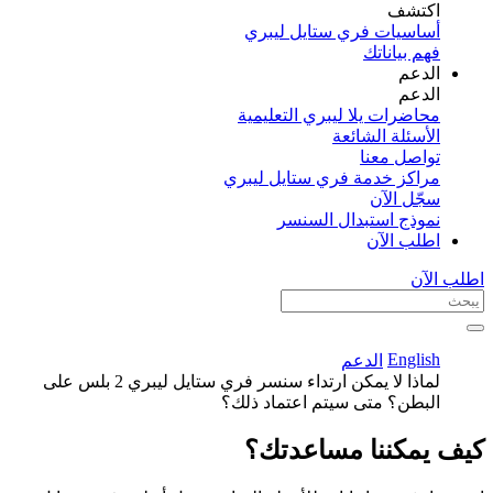
اكتشف​
أساسيات فري ستايل ليبري
فهم بياناتك
الدعم
الدعم
محاضرات يلا ليبري التعليمية
الأسئلة الشائعة
تواصل معنا
مراكز خدمة فري ستايل ليبري
سجّل الآن​
نموذج استبدال السنسر
اطلب الآن
اطلب الآن
English
الدعم
لماذا لا يمكن ارتداء سنسر فري ستايل ليبري 2 بلس على
البطن؟ متى سيتم اعتماد ذلك؟
كيف يمكننا مساعدتك؟