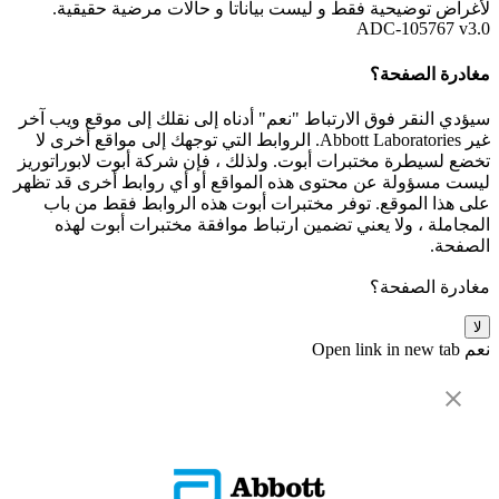
لأغراض توضيحية فقط و ليست بياناتأ و حالات مرضية حقيقية.
ADC-105767 v3.0
مغادرة الصفحة؟
سيؤدي النقر فوق الارتباط "نعم" أدناه إلى نقلك إلى موقع ويب آخر
غير Abbott Laboratories. الروابط التي توجهك إلى مواقع أخرى لا
تخضع لسيطرة مختبرات أبوت. ولذلك ، فإن شركة أبوت لابوراتوريز
ليست مسؤولة عن محتوى هذه المواقع أو أي روابط أخرى قد تظهر
على هذا الموقع. توفر مختبرات أبوت هذه الروابط فقط من باب
المجاملة ، ولا يعني تضمين ارتباط موافقة مختبرات أبوت لهذه
الصفحة.
مغادرة الصفحة؟
لا
نعم
Open link in new tab