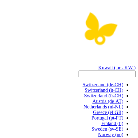
Kuwait
( ar - KW )
Switzerland
(de-CH)
Switzerland
(it-CH)
Switzerland
(fr-CH)
Austria
(de-AT)
Netherlands
(nl-NL)
Greece
(el-GR)
Portugal
(pt-PT)
Finland
(fi)
Sweden
(sv-SE)
Norway
(no)