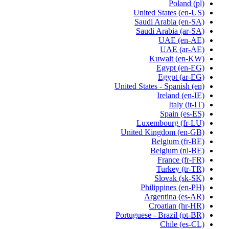
Poland
(pl)
United States
(en-US)
Saudi Arabia
(en-SA)
Saudi Arabia
(ar-SA)
UAE
(en-AE)
UAE
(ar-AE)
Kuwait
(en-KW)
Egypt
(en-EG)
Egypt
(ar-EG)
United States - Spanish
(en)
Ireland
(en-IE)
Italy
(it-IT)
Spain
(es-ES)
Luxembourg
(fr-LU)
United Kingdom
(en-GB)
Belgium
(fr-BE)
Belgium
(nl-BE)
France
(fr-FR)
Turkey
(tr-TR)
Slovak
(sk-SK)
Philippines
(en-PH)
Argentina
(es-AR)
Croatian
(hr-HR)
Portuguese - Brazil
(pt-BR)
Chile
(es-CL)