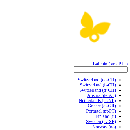
Bahrain
( ar - BH )
Switzerland
(de-CH)
Switzerland
(it-CH)
Switzerland
(fr-CH)
Austria
(de-AT)
Netherlands
(nl-NL)
Greece
(el-GR)
Portugal
(pt-PT)
Finland
(fi)
Sweden
(sv-SE)
Norway
(no)