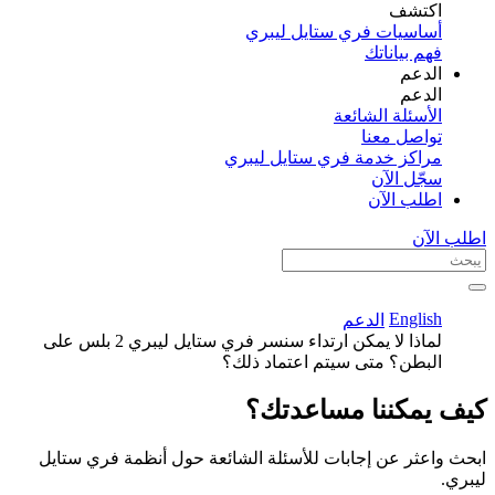
اكتشف​
أساسيات فري ستايل ليبري
فهم بياناتك
الدعم
الدعم
الأسئلة الشائعة
تواصل معنا
مراكز خدمة فري ستايل ليبري
سجّل الآن​
اطلب الآن
اطلب الآن
English
الدعم
لماذا لا يمكن ارتداء سنسر فري ستايل ليبري 2 بلس على
البطن؟ متى سيتم اعتماد ذلك؟
كيف يمكننا مساعدتك؟
ابحث واعثر عن إجابات للأسئلة الشائعة حول أنظمة فري ستايل
ليبري.