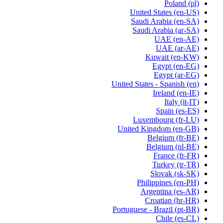
Poland
(pl)
United States
(en-US)
Saudi Arabia
(en-SA)
Saudi Arabia
(ar-SA)
UAE
(en-AE)
UAE
(ar-AE)
Kuwait
(en-KW)
Egypt
(en-EG)
Egypt
(ar-EG)
United States - Spanish
(en)
Ireland
(en-IE)
Italy
(it-IT)
Spain
(es-ES)
Luxembourg
(fr-LU)
United Kingdom
(en-GB)
Belgium
(fr-BE)
Belgium
(nl-BE)
France
(fr-FR)
Turkey
(tr-TR)
Slovak
(sk-SK)
Philippines
(en-PH)
Argentina
(es-AR)
Croatian
(hr-HR)
Portuguese - Brazil
(pt-BR)
Chile
(es-CL)