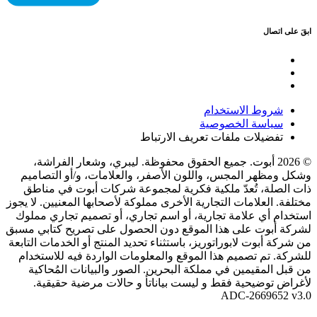
ابقَ على اتصال
شروط الاستخدام
سياسة الخصوصية
تفضيلات ملفات تعريف الارتباط
© 2026 أبوت. جميع الحقوق محفوظة. ليبري، وشعار الفراشة،
وشكل ومظهر المجس، واللون الأصفر، والعلامات، و/أو التصاميم
ذات الصلة، تُعدّ ملكية فكرية لمجموعة شركات أبوت في مناطق
مختلفة. العلامات التجارية الأخرى مملوكة لأصحابها المعنيين. لا يجوز
استخدام أي علامة تجارية، أو اسم تجاري، أو تصميم تجاري مملوك
لشركة أبوت على هذا الموقع دون الحصول على تصريح كتابي مسبق
من شركة أبوت لابوراتوريز، باستثناء تحديد المنتج أو الخدمات التابعة
للشركة. تم تصميم هذا الموقع والمعلومات الواردة فيه للاستخدام
من قبل المقيمين في مملكة البحرين. الصور والبيانات المُحاكية
لأغراض توضيحية فقط و ليست بياناتأ و حالات مرضية حقيقية.
ADC-2669652 v3.0