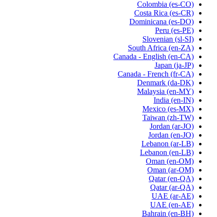
Colombia
(es-CO)
Costa Rica
(es-CR)
Dominicana
(es-DO)
Peru
(es-PE)
Slovenian
(sl-SI)
South Africa
(en-ZA)
Canada - English
(en-CA)
Japan
(ja-JP)
Canada - French
(fr-CA)
Denmark
(da-DK)
Malaysia
(en-MY)
India
(en-IN)
Mexico
(es-MX)
Taiwan
(zh-TW)
Jordan
(ar-JO)
Jordan
(en-JO)
Lebanon
(ar-LB)
Lebanon
(en-LB)
Oman
(en-OM)
Oman
(ar-OM)
Qatar
(en-QA)
Qatar
(ar-QA)
UAE
(ar-AE)
UAE
(en-AE)
Bahrain
(en-BH)