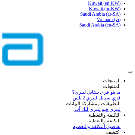
Kuwait
(en-KW)
Kuwait
(ar-KW)
Saudi Arabia
(ar-SA)
Vietnam
(vi)
Saudi Arabia
(en-SA)
المنتجات
المنتجات
ما هو فري ستايل ليبري؟
فري ستايل ليبري 2 بلس​
التطبيقات ومشاركة البيانات
ليبري ڤيو
ليبري لنك آب
التكلفة والتغطية
التكلفة والتغطية
تفاصيل التكلفة والتغطية
اكتشف​