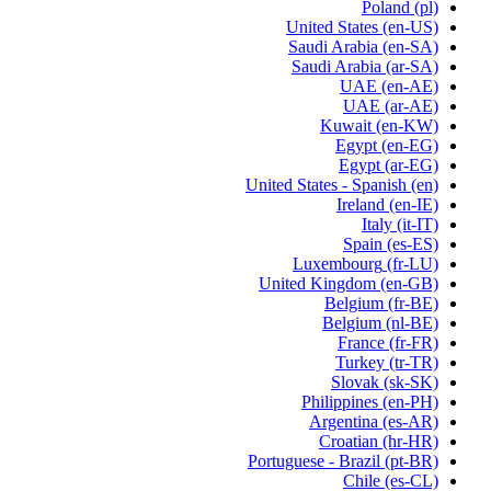
Poland
(pl)
United States
(en-US)
Saudi Arabia
(en-SA)
Saudi Arabia
(ar-SA)
UAE
(en-AE)
UAE
(ar-AE)
Kuwait
(en-KW)
Egypt
(en-EG)
Egypt
(ar-EG)
United States - Spanish
(en)
Ireland
(en-IE)
Italy
(it-IT)
Spain
(es-ES)
Luxembourg
(fr-LU)
United Kingdom
(en-GB)
Belgium
(fr-BE)
Belgium
(nl-BE)
France
(fr-FR)
Turkey
(tr-TR)
Slovak
(sk-SK)
Philippines
(en-PH)
Argentina
(es-AR)
Croatian
(hr-HR)
Portuguese - Brazil
(pt-BR)
Chile
(es-CL)