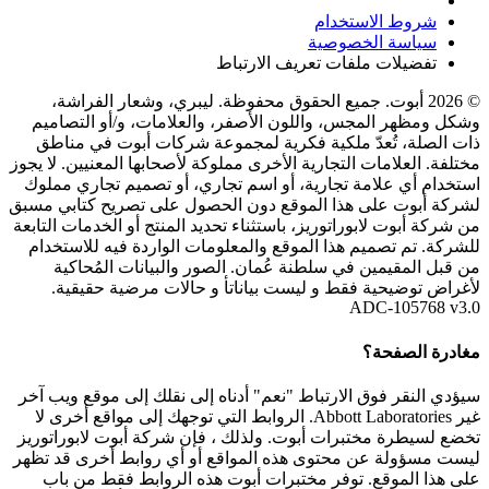
شروط الاستخدام
سياسة الخصوصية
تفضيلات ملفات تعريف الارتباط
© 2026 أبوت. جميع الحقوق محفوظة. ليبري، وشعار الفراشة،
وشكل ومظهر المجس، واللون الأصفر، والعلامات، و/أو التصاميم
ذات الصلة، تُعدّ ملكية فكرية لمجموعة شركات أبوت في مناطق
مختلفة. العلامات التجارية الأخرى مملوكة لأصحابها المعنيين. لا يجوز
استخدام أي علامة تجارية، أو اسم تجاري، أو تصميم تجاري مملوك
لشركة أبوت على هذا الموقع دون الحصول على تصريح كتابي مسبق
من شركة أبوت لابوراتوريز، باستثناء تحديد المنتج أو الخدمات التابعة
للشركة. تم تصميم هذا الموقع والمعلومات الواردة فيه للاستخدام
من قبل المقيمين في سلطنة عُمان. الصور والبيانات المُحاكية
لأغراض توضيحية فقط و ليست بياناتأ و حالات مرضية حقيقية.
ADC-105768 v3.0
مغادرة الصفحة؟
سيؤدي النقر فوق الارتباط "نعم" أدناه إلى نقلك إلى موقع ويب آخر
غير Abbott Laboratories. الروابط التي توجهك إلى مواقع أخرى لا
تخضع لسيطرة مختبرات أبوت. ولذلك ، فإن شركة أبوت لابوراتوريز
ليست مسؤولة عن محتوى هذه المواقع أو أي روابط أخرى قد تظهر
على هذا الموقع. توفر مختبرات أبوت هذه الروابط فقط من باب