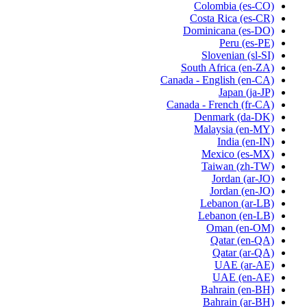
Colombia
(es-CO)
Costa Rica
(es-CR)
Dominicana
(es-DO)
Peru
(es-PE)
Slovenian
(sl-SI)
South Africa
(en-ZA)
Canada - English
(en-CA)
Japan
(ja-JP)
Canada - French
(fr-CA)
Denmark
(da-DK)
Malaysia
(en-MY)
India
(en-IN)
Mexico
(es-MX)
Taiwan
(zh-TW)
Jordan
(ar-JO)
Jordan
(en-JO)
Lebanon
(ar-LB)
Lebanon
(en-LB)
Oman
(en-OM)
Qatar
(en-QA)
Qatar
(ar-QA)
UAE
(ar-AE)
UAE
(en-AE)
Bahrain
(en-BH)
Bahrain
(ar-BH)