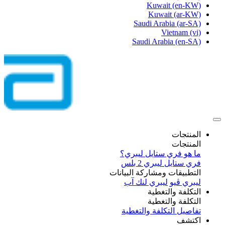
Kuwait
(en-KW)
Kuwait
(ar-KW)
Saudi Arabia
(ar-SA)
Vietnam
(vi)
Saudi Arabia
(en-SA)
المنتجات
المنتجات
ما هو فري ستايل ليبري؟
فري ستايل ليبري 2 بلس​
التطبيقات ومشاركة البيانات
ليبري ڤيو
ليبري لنك آب
التكلفة والتغطية
التكلفة والتغطية
تفاصيل التكلفة والتغطية
اكتشف​