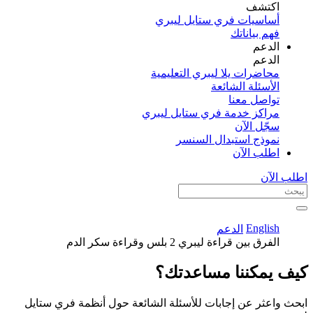
اكتشف​
أساسيات فري ستايل ليبري
فهم بياناتك
الدعم
الدعم
محاضرات يلا ليبري التعليمية
الأسئلة الشائعة
تواصل معنا
مراكز خدمة فري ستايل ليبري
سجّل الآن​
نموذج استبدال السنسر
اطلب الآن
اطلب الآن
English
الدعم
الفرق بين قراءة ليبري 2 بلس وقراءة سكر الدم
كيف يمكننا مساعدتك؟
ابحث واعثر عن إجابات للأسئلة الشائعة حول أنظمة فري ستايل