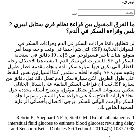
ليبري.
ما الفرق المقبول بين قراءة نظام فري ستايل ليبري 2
بلس وقراءة السكر في الدم؟
لن تتطابق دائمًا قراءات السكر في الدم وقراءات السكر في
السوائل الخلالية (ISF) التي يتم أخذها في وقت واحد، وهذا أمر
متوقع. هناك تأخير فسيولوجي من 5 إلى 10 دقائق في استجابة
السكر في ISF للتغيرات في سكر الدم. 1 يشبه هذا الاختلاف رحلة
القطار التي تكون فيها سيارة سكر الدم باتجاه مقدمة قطار طويل
وتتجه سيارة ISF باتجاه الخلف. ستمرر كلتا السيارتين نفس النقاط
على طول الطريق، لكن سيارة سكر الدم تفعل ذلك قبل دقائق من
سيارة ISF. ثبت أن قراءات السكر القائمة على السائل الخلالي
تعكس مستويات السكر بشكل موثوق، ولطرح أسئلة محددة حول
اتخاذ قرارات العلاج بناءً على قراءة سكر السنسر وسهم اتجاه
السكر والرسم البياني للسكر، يرجى الاتصال بأخصائي الرعاية
الصحية الخاص بك.
1. Rebrin K, Sheppard NF Jr, Steil GM. Use of subcutaneous
interstitial fluid glucose to estimate blood glucose: revisiting delay
and Sensor offset. J Diabetes Sci Technol. 2010;4(5):1087-1098.