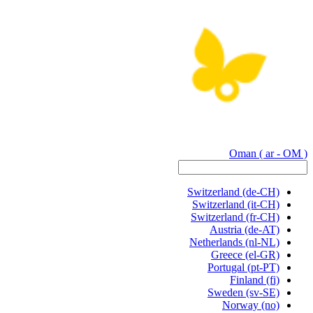
Oman
( ar - OM )
Switzerland
(de-CH)
Switzerland
(it-CH)
Switzerland
(fr-CH)
Austria
(de-AT)
Netherlands
(nl-NL)
Greece
(el-GR)
Portugal
(pt-PT)
Finland
(fi)
Sweden
(sv-SE)
Norway
(no)