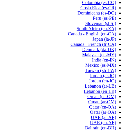
Colombia
(es-CO)
Costa Rica
(es-CR)
Dominicana
(es-DO)
Peru
(es-PE)
Slovenian
(sl-SI)
South Africa
(en-ZA)
Canada - English
(en-CA)
Japan
(ja-JP)
Canada - French
(fr-CA)
Denmark
(da-DK)
Malaysia
(en-MY)
India
(en-IN)
Mexico
(es-MX)
Taiwan
(zh-TW)
Jordan
(ar-JO)
Jordan
(en-JO)
Lebanon
(ar-LB)
Lebanon
(en-LB)
Oman
(en-OM)
Oman
(ar-OM)
Qatar
(en-QA)
Qatar
(ar-QA)
UAE
(ar-AE)
UAE
(en-AE)
Bahrain
(en-BH)