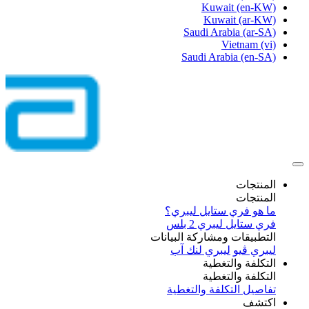
Kuwait
(en-KW)
Kuwait
(ar-KW)
Saudi Arabia
(ar-SA)
Vietnam
(vi)
Saudi Arabia
(en-SA)
المنتجات
المنتجات
ما هو فري ستايل ليبري؟
فري ستايل ليبري 2 بلس​
التطبيقات ومشاركة البيانات
ليبري ڤيو
ليبري لنك آب
التكلفة والتغطية
التكلفة والتغطية
تفاصيل التكلفة والتغطية
اكتشف​