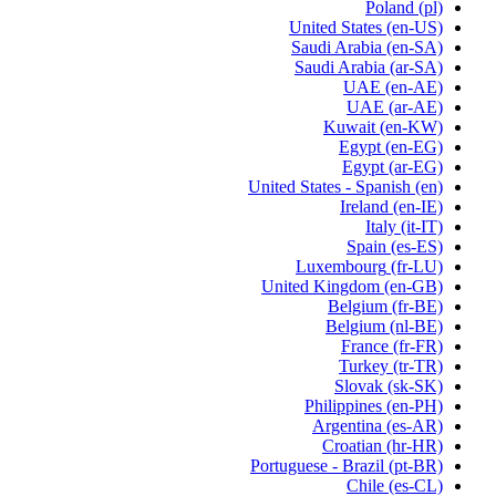
Poland
(pl)
United States
(en-US)
Saudi Arabia
(en-SA)
Saudi Arabia
(ar-SA)
UAE
(en-AE)
UAE
(ar-AE)
Kuwait
(en-KW)
Egypt
(en-EG)
Egypt
(ar-EG)
United States - Spanish
(en)
Ireland
(en-IE)
Italy
(it-IT)
Spain
(es-ES)
Luxembourg
(fr-LU)
United Kingdom
(en-GB)
Belgium
(fr-BE)
Belgium
(nl-BE)
France
(fr-FR)
Turkey
(tr-TR)
Slovak
(sk-SK)
Philippines
(en-PH)
Argentina
(es-AR)
Croatian
(hr-HR)
Portuguese - Brazil
(pt-BR)
Chile
(es-CL)