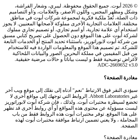
© 2026 أبوت. جميع الحقوق محفوظة. ليبري، وشعار الفراشة،
وشكل ومظهر المجس، واللون الأصفر، والعلامات، و/أو التصاميم
ذات الصلة، تُعدّ ملكية فكرية لمجموعة شركات أبوت في مناطق
مختلفة. العلامات التجارية الأخرى مملوكة لأصحابها المعنيين. لا يجوز
استخدام أي علامة تجارية، أو اسم تجاري، أو تصميم تجاري مملوك
لشركة أبوت على هذا الموقع دون الحصول على تصريح كتابي مسبق
من شركة أبوت لابوراتوريز، باستثناء تحديد المنتج أو الخدمات التابعة
للشركة. تم تصميم هذا الموقع والمعلومات الواردة فيه للاستخدام
من قبل المقيمين في مملكة البحرين. الصور والبيانات المُحاكية
لأغراض توضيحية فقط و ليست بياناتأ و حالات مرضية حقيقية.
ADC-2669652 v3.0
مغادرة الصفحة؟
سيؤدي النقر فوق الارتباط "نعم" أدناه إلى نقلك إلى موقع ويب آخر
غير Abbott Laboratories. الروابط التي توجهك إلى مواقع أخرى لا
تخضع لسيطرة مختبرات أبوت. ولذلك ، فإن شركة أبوت لابوراتوريز
ليست مسؤولة عن محتوى هذه المواقع أو أي روابط أخرى قد تظهر
على هذا الموقع. توفر مختبرات أبوت هذه الروابط فقط من باب
المجاملة ، ولا يعني تضمين ارتباط موافقة مختبرات أبوت لهذه
الصفحة.
مغادرة الصفحة؟