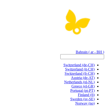
Bahrain
( ar - BH )
Switzerland
(de-CH)
Switzerland
(it-CH)
Switzerland
(fr-CH)
Austria
(de-AT)
Netherlands
(nl-NL)
Greece
(el-GR)
Portugal
(pt-PT)
Finland
(fi)
Sweden
(sv-SE)
Norway
(no)