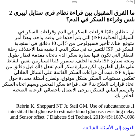
ما الفرق المقبول بين قراءة نظام فري ستايل ليبري 2
بلس وقراءة السكر في الدم؟
لن تتطابق دائمًا قراءات السكر في الدم وقراءات السكر في
السوائل الخلالية (ISF) التي يتم أخذها في وقت واحد، وهذا أمر
متوقع. هناك تأخير فسيولوجي من 5 إلى 10 دقائق في استجابة
السكر في ISF للتغيرات في سكر الدم. 1 يشبه هذا الاختلاف رحلة
القطار التي تكون فيها سيارة سكر الدم باتجاه مقدمة قطار طويل
وتتجه سيارة ISF باتجاه الخلف. ستمرر كلتا السيارتين نفس النقاط
على طول الطريق، لكن سيارة سكر الدم تفعل ذلك قبل دقائق من
سيارة ISF. ثبت أن قراءات السكر القائمة على السائل الخلالي
تعكس مستويات السكر بشكل موثوق، ولطرح أسئلة محددة حول
اتخاذ قرارات العلاج بناءً على قراءة سكر المجس وسهم اتجاه السكر
والرسم البياني للسكر، يرجى الاتصال بأخصائي الرعاية الصحية
الخاص بك.
1. Rebrin K, Sheppard NF Jr, Steil GM. Use of subcutaneous
interstitial fluid glucose to estimate blood glucose: revisiting delay
and Sensor offset. J Diabetes Sci Technol. 2010;4(5):1087-1098.
العودة إلى الأسئلة الشائعة