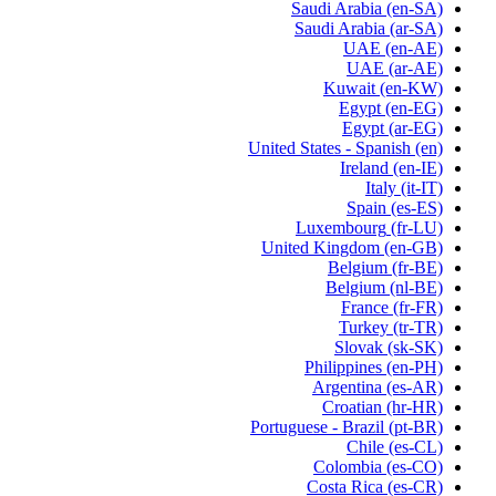
Saudi Arabia
(en-SA)
Saudi Arabia
(ar-SA)
UAE
(en-AE)
UAE
(ar-AE)
Kuwait
(en-KW)
Egypt
(en-EG)
Egypt
(ar-EG)
United States - Spanish
(en)
Ireland
(en-IE)
Italy
(it-IT)
Spain
(es-ES)
Luxembourg
(fr-LU)
United Kingdom
(en-GB)
Belgium
(fr-BE)
Belgium
(nl-BE)
France
(fr-FR)
Turkey
(tr-TR)
Slovak
(sk-SK)
Philippines
(en-PH)
Argentina
(es-AR)
Croatian
(hr-HR)
Portuguese - Brazil
(pt-BR)
Chile
(es-CL)
Colombia
(es-CO)
Costa Rica
(es-CR)