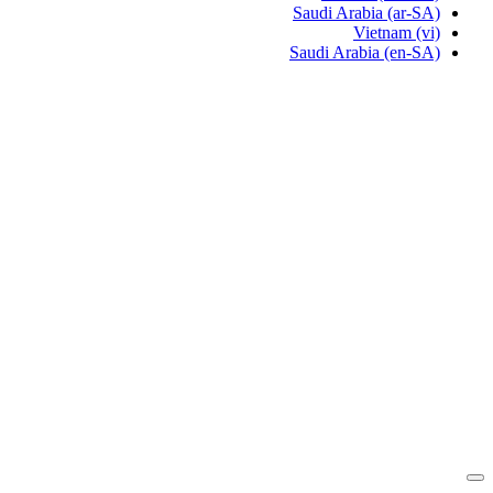
Saudi Arabia
(ar-SA)
Vietnam
(vi)
Saudi Arabia
(en-SA)