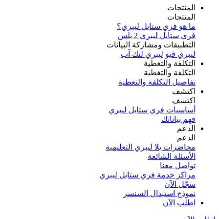
المنتجات
المنتجات
ما هو فري ستايل ليبري؟
فري ستايل ليبري 2 بلس​
التطبيقات ومشاركة البيانات
ليبري ڤيو
ليبري لنك آب
التكلفة والتغطية
التكلفة والتغطية
تفاصيل التكلفة والتغطية
اكتشف​
اكتشف​
أساسيات فري ستايل ليبري
فهم بياناتك
الدعم
الدعم
محاضرات يلا ليبري التعليمية
الأسئلة الشائعة
تواصل معنا
مراكز خدمة فري ستايل ليبري
سجّل الآن​
نموذج استبدال السنسر
اطلب الآن