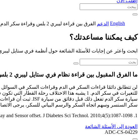
اطلب الآن
English
الدعم
الفرق بين قراءة ليبري 2 بلس وقراءة سكر الدم
كيف يمكننا مساعدتك؟
ابحث واعثر عن إجابات للأسئلة الشائعة حول أنظمة فري ستايل ليبري
ما الفرق المقبول بين قراءة نظام فري ستايل ليبري 2 بلس وقراءة السكر في الدم؟
سيارة سكر الدم تفعل 
سكر السنسر وسهم اتجاه السكر والرسم البياني للسكر، يرجى الاتصال
1. Rebrin K, Sheppard NF Jr, Steil GM. Use of subcutaneous interstitial fluid glucose to estimate blood glucose: revisiting delay and Sensor offset. J Diabetes Sci Technol. 2010;4(5):1087-1098.
العودة إلى الأسئلة الشائعة
ADC-CS-04229