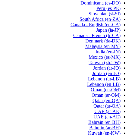
Dominicana
(es-DO)
Peru
(es-PE)
Slovenian
(sl-SI)
South Africa
(en-ZA)
Canada - English
(en-CA)
Japan
(ja-JP)
Canada - French
(fr-CA)
Denmark
(da-DK)
Malaysia
(en-MY)
India
(en-IN)
Mexico
(es-MX)
Taiwan
(zh-TW)
Jordan
(ar-JO)
Jordan
(en-JO)
Lebanon
(ar-LB)
Lebanon
(en-LB)
Oman
(en-OM)
Oman
(ar-OM)
Qatar
(en-QA)
Qatar
(ar-QA)
UAE
(ar-AE)
UAE
(en-AE)
Bahrain
(en-BH)
Bahrain
(ar-BH)
Kuwait
(en-KW)