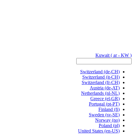
Kuwait
( ar - KW )
Switzerland
(de-CH)
Switzerland
(it-CH)
Switzerland
(fr-CH)
Austria
(de-AT)
Netherlands
(nl-NL)
Greece
(el-GR)
Portugal
(pt-PT)
Finland
(fi)
Sweden
(sv-SE)
Norway
(no)
Poland
(pl)
United States
(en-US)