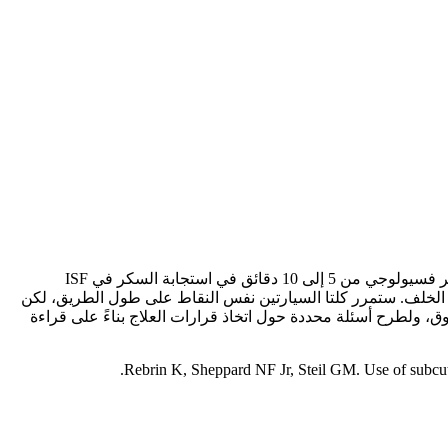
لن تتطابق دائمًا قراءات السكر في الدم وقراءات السكر في السوائل الخلالية (ISF) التي يتم أخذها في وقت واحد، وهذا أمر متوقع. هناك تأخير فسيولوجي من 5 إلى 10 دقائق في استجابة السكر في ISF
لدم. 1 يشبه هذا الاختلاف رحلة القطار التي تكون فيها سيارة سكر الدم باتجاه مقدمة قطار طويل وتتجه سيارة ISF باتجاه الخلف. ستمرر كلتا السيارتين نفس النقاط على طول الطريق، لكن
ات السكر بشكل موثوق، ولطرح أسئلة محددة حول اتخاذ قرارات العلاج بناءً على قراءة