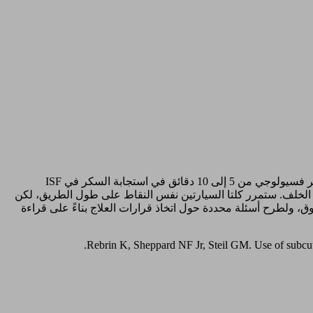
لن تتطابق دائمًا قراءات السكر في الدم وقراءات السكر في السوائل الخلالية (ISF) التي يتم أخذها في وقت واحد، وهذا أمر متوقع. هناك تأخير فسيولوجي من 5 إلى 10 دقائق في استجابة السكر في ISF
لدم. 1 يشبه هذا الاختلاف رحلة القطار التي تكون فيها سيارة سكر الدم باتجاه مقدمة قطار طويل وتتجه سيارة ISF باتجاه الخلف. ستمرر كلتا السيارتين نفس النقاط على طول الطريق، لكن
ات السكر بشكل موثوق، ولطرح أسئلة محددة حول اتخاذ قرارات العلاج بناءً على قراءة