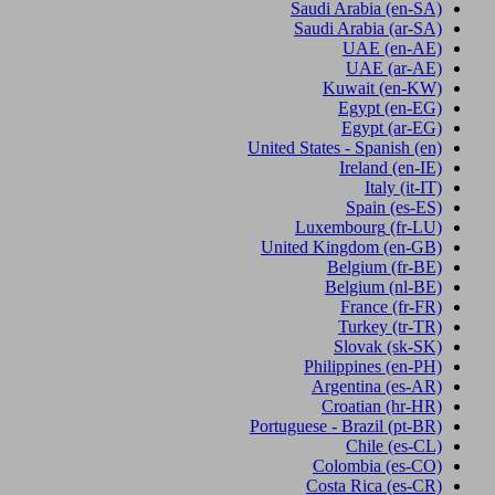
Saudi Arabia
(en-SA)
Saudi Arabia
(ar-SA)
UAE
(en-AE)
UAE
(ar-AE)
Kuwait
(en-KW)
Egypt
(en-EG)
Egypt
(ar-EG)
United States - Spanish
(en)
Ireland
(en-IE)
Italy
(it-IT)
Spain
(es-ES)
Luxembourg
(fr-LU)
United Kingdom
(en-GB)
Belgium
(fr-BE)
Belgium
(nl-BE)
France
(fr-FR)
Turkey
(tr-TR)
Slovak
(sk-SK)
Philippines
(en-PH)
Argentina
(es-AR)
Croatian
(hr-HR)
Portuguese - Brazil
(pt-BR)
Chile
(es-CL)
Colombia
(es-CO)
Costa Rica
(es-CR)