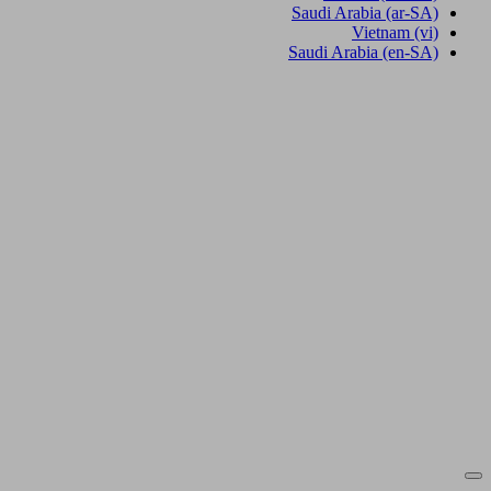
Saudi Arabia
(ar-SA)
Vietnam
(vi)
Saudi Arabia
(en-SA)