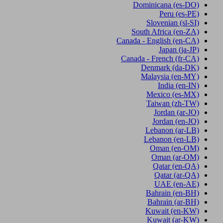
Dominicana
(es-DO)
Peru
(es-PE)
Slovenian
(sl-SI)
South Africa
(en-ZA)
Canada - English
(en-CA)
Japan
(ja-JP)
Canada - French
(fr-CA)
Denmark
(da-DK)
Malaysia
(en-MY)
India
(en-IN)
Mexico
(es-MX)
Taiwan
(zh-TW)
Jordan
(ar-JO)
Jordan
(en-JO)
Lebanon
(ar-LB)
Lebanon
(en-LB)
Oman
(en-OM)
Oman
(ar-OM)
Qatar
(en-QA)
Qatar
(ar-QA)
UAE
(en-AE)
Bahrain
(en-BH)
Bahrain
(ar-BH)
Kuwait
(en-KW)
Kuwait
(ar-KW)