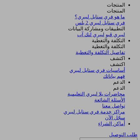
المنتجات
المنتجات
ما هو فري ستايل ليبري؟
فري ستايل ليبري 2 بلس​
التطبيقات ومشاركة البيانات
ليبري ڤيو
ليبري لنك آب
التكلفة والتغطية
التكلفة والتغطية
تفاصيل التكلفة والتغطية
اكتشف​
اكتشف​
أساسيات فري ستايل ليبري
فهم بياناتك
الدعم
الدعم
محاضرات يلا ليبري التعليمية
الأسئلة الشائعة
تواصل معنا
مراكز خدمة فري ستايل ليبري
سجّل الآن​
أماكن الشراء
طلب التوصيل