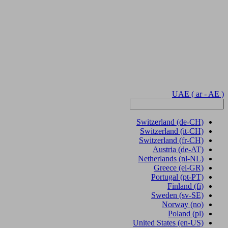
UAE
( ar - AE )
Switzerland
(de-CH)
Switzerland
(it-CH)
Switzerland
(fr-CH)
Austria
(de-AT)
Netherlands
(nl-NL)
Greece
(el-GR)
Portugal
(pt-PT)
Finland
(fi)
Sweden
(sv-SE)
Norway
(no)
Poland
(pl)
United States
(en-US)