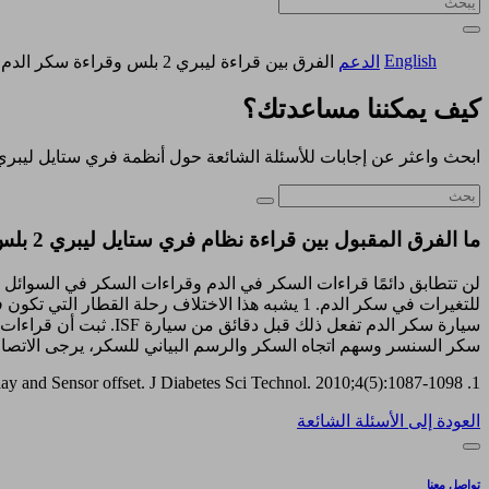
English
الدعم
الفرق بين قراءة ليبري 2 بلس وقراءة سكر الدم
كيف يمكننا مساعدتك؟
ابحث واعثر عن إجابات للأسئلة الشائعة حول أنظمة فري ستايل ليبري
ما الفرق المقبول بين قراءة نظام فري ستايل ليبري 2 بلس وقراءة السكر في الدم؟
سيارة سكر الدم تفعل 
سكر السنسر وسهم اتجاه السكر والرسم البياني للسكر، يرجى الاتصال
1. Rebrin K, Sheppard NF Jr, Steil GM. Use of subcutaneous interstitial fluid glucose to estimate blood glucose: revisiting delay and Sensor offset. J Diabetes Sci Technol. 2010;4(5):1087-1098.
العودة إلى الأسئلة الشائعة
تواصل معنا