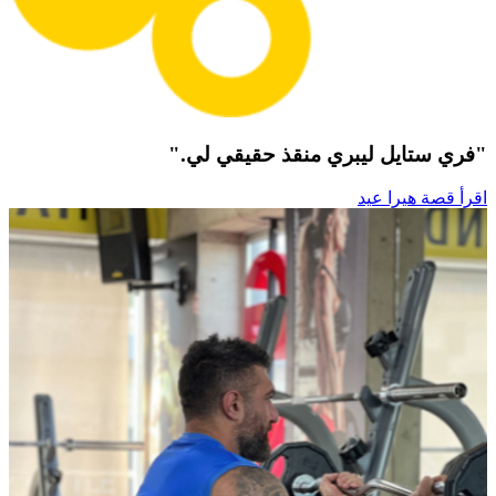
"فري ستايل ليبري منقذ حقيقي لي."
اقرأ قصة هيرا عيد