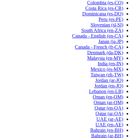
Colombia
(es-CO)
Costa Rica
(es-CR)
Dominicana
(es-DO)
Peru
(es-PE)
Slovenian
(sl-SI)
South Africa
(en-ZA)
Canada - English
(en-CA)
Japan
(ja-JP)
Canada - French
(fr-CA)
Denmark
(da-DK)
Malaysia
(en-MY)
India
(en-IN)
Mexico
(es-MX)
Taiwan
(zh-TW)
Jordan
(ar-JO)
Jordan
(en-JO)
Lebanon
(en-LB)
Oman
(en-OM)
Oman
(ar-OM)
Qatar
(en-QA)
Qatar
(ar-QA)
UAE
(ar-AE)
UAE
(en-AE)
Bahrain
(en-BH)
Bahrain
(ar-BH)