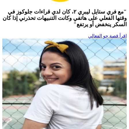
"مع فري ستايل ليبري ٢، كان لدي قراءات جلوكوز في
وقتها الفعلي على هاتفي وكانت التنبيهات تحذرني إذا كان
السكر ينخفض ​​أو يرتفع"
اقرأ قصة جو الفغالي