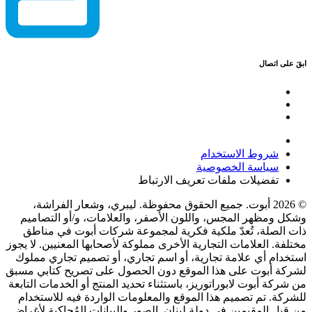
ابقَ على اتصال
شروط الاستخدام
سياسة الخصوصية
تفضيلات ملفات تعريف الارتباط
© 2026 أبوت. جميع الحقوق محفوظة. ليبري، وشعار الفراشة،
وشكل ومظهر المجس، واللون الأصفر، والعلامات، و/أو التصاميم
ذات الصلة، تُعدّ ملكية فكرية لمجموعة شركات أبوت في مناطق
مختلفة. العلامات التجارية الأخرى مملوكة لأصحابها المعنيين. لا يجوز
استخدام أي علامة تجارية، أو اسم تجاري، أو تصميم تجاري مملوك
لشركة أبوت على هذا الموقع دون الحصول على تصريح كتابي مسبق
من شركة أبوت لابوراتوريز، باستثناء تحديد المنتج أو الخدمات التابعة
للشركة. تم تصميم هذا الموقع والمعلومات الواردة فيه للاستخدام
من قبل المقيمين في دولة لبنان. الصور والبيانات المُحاكية لأغراض