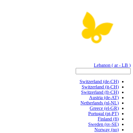
Lebanon
( ar - LB )
Switzerland
(de-CH)
Switzerland
(it-CH)
Switzerland
(fr-CH)
Austria
(de-AT)
Netherlands
(nl-NL)
Greece
(el-GR)
Portugal
(pt-PT)
Finland
(fi)
Sweden
(sv-SE)
Norway
(no)