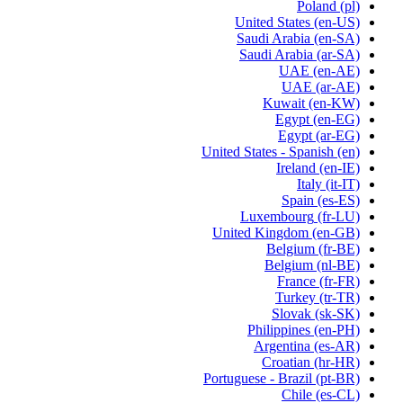
Poland
(pl)
United States
(en-US)
Saudi Arabia
(en-SA)
Saudi Arabia
(ar-SA)
UAE
(en-AE)
UAE
(ar-AE)
Kuwait
(en-KW)
Egypt
(en-EG)
Egypt
(ar-EG)
United States - Spanish
(en)
Ireland
(en-IE)
Italy
(it-IT)
Spain
(es-ES)
Luxembourg
(fr-LU)
United Kingdom
(en-GB)
Belgium
(fr-BE)
Belgium
(nl-BE)
France
(fr-FR)
Turkey
(tr-TR)
Slovak
(sk-SK)
Philippines
(en-PH)
Argentina
(es-AR)
Croatian
(hr-HR)
Portuguese - Brazil
(pt-BR)
Chile
(es-CL)