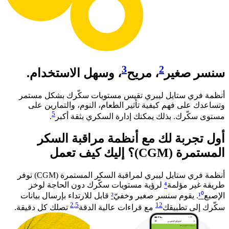
3
2
سنسر صغير
، مريح
، وسهل الاستخدام.
أنظمة فري ستايل ليبري تقيس مستويات سكّرك بشكل مستمر
وتساعدك على فهم كيفية تأثير الطعام، النوم، والتمارين على
5
مستوى سكّرك. بذلك يمكنك إدارة السكري بثقة أكبر
. ​
أول تجربة لك مع أنظمة مراقبة السكر
المستمرة (CGM)؟ إليك كيف تعمل​
أنظمة فري ستايل ليبري لمراقبة السكر المستمرة (CGM) توفر
طريقة غير مؤلمة
⁴
لرؤية مستويات سكّرك دون الحاجة لوخز
الإصبع
¹⁰
. يقوم سنسر صغير وخفيّ
²
قابل للارتداء بإرسال بيانات
2
,5
12
سكّرك إلى تطبيقك
مع قراءات عالية الدقة
تصلك كل دقيقة.​