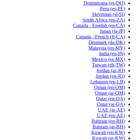
Dominicana
(es-DO)
Peru
(es-PE)
Slovenian
(sl-SI)
South Africa
(en-ZA)
Canada - English
(en-CA)
Japan
(ja-JP)
Canada - French
(fr-CA)
Denmark
(da-DK)
Malaysia
(en-MY)
India
(en-IN)
Mexico
(es-MX)
Taiwan
(zh-TW)
Jordan
(ar-JO)
Jordan
(en-JO)
Lebanon
(en-LB)
Oman
(en-OM)
Oman
(ar-OM)
Qatar
(en-QA)
Qatar
(ar-QA)
UAE
(ar-AE)
UAE
(en-AE)
Bahrain
(en-BH)
Bahrain
(ar-BH)
Kuwait
(en-KW)
Kuwait
(ar-KW)