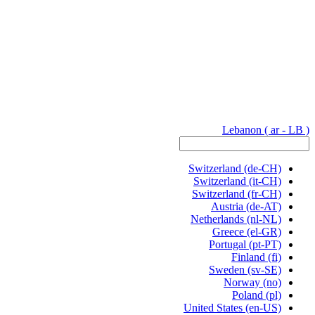
Lebanon
( ar - LB )
Switzerland
(de-CH)
Switzerland
(it-CH)
Switzerland
(fr-CH)
Austria
(de-AT)
Netherlands
(nl-NL)
Greece
(el-GR)
Portugal
(pt-PT)
Finland
(fi)
Sweden
(sv-SE)
Norway
(no)
Poland
(pl)
United States
(en-US)