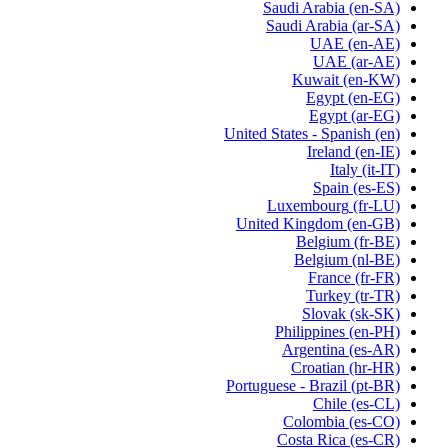
Saudi Arabia
(en-SA)
Saudi Arabia
(ar-SA)
UAE
(en-AE)
UAE
(ar-AE)
Kuwait
(en-KW)
Egypt
(en-EG)
Egypt
(ar-EG)
United States - Spanish
(en)
Ireland
(en-IE)
Italy
(it-IT)
Spain
(es-ES)
Luxembourg
(fr-LU)
United Kingdom
(en-GB)
Belgium
(fr-BE)
Belgium
(nl-BE)
France
(fr-FR)
Turkey
(tr-TR)
Slovak
(sk-SK)
Philippines
(en-PH)
Argentina
(es-AR)
Croatian
(hr-HR)
Portuguese - Brazil
(pt-BR)
Chile
(es-CL)
Colombia
(es-CO)
Costa Rica
(es-CR)