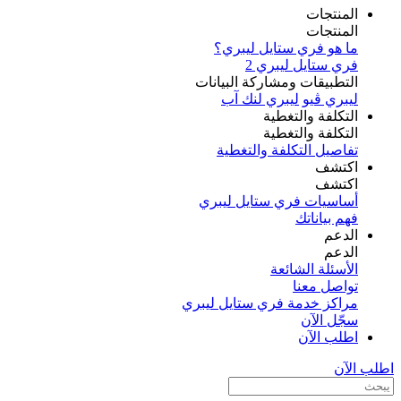
المنتجات
المنتجات
ما هو فري ستايل ليبري؟
فري ستايل ليبري 2
التطبيقات ومشاركة البيانات
ليبري ڤيو
ليبري لنك آب
التكلفة والتغطية
التكلفة والتغطية
تفاصيل التكلفة والتغطية
اكتشف​
اكتشف​
أساسيات فري ستايل ليبري
فهم بياناتك
الدعم
الدعم
الأسئلة الشائعة
تواصل معنا
مراكز خدمة فري ستايل ليبري
سجّل الآن​
اطلب الآن
اطلب الآن