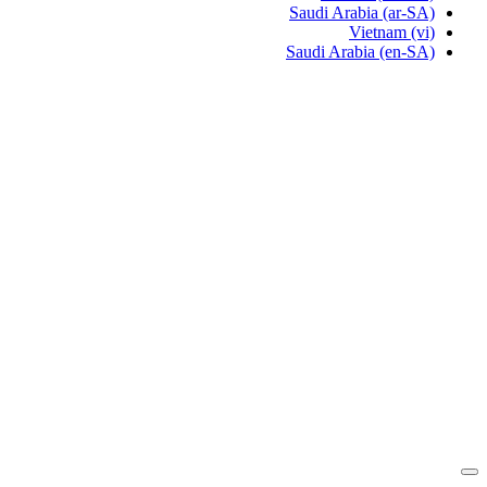
Saudi Arabia
(ar-SA)
Vietnam
(vi)
Saudi Arabia
(en-SA)