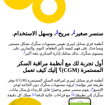
3
2
سنسر صغير
، مريح
، وسهل الاستخدام.
أنظمة فري ستايل ليبري تقيس مستويات سكّرك بشكل مستمر
وتساعدك على فهم كيفية تأثير الطعام، النوم، والتمارين على
5
مستوى سكّرك. بذلك يمكنك إدارة السكري بثقة أكبر
. ​
أول تجربة لك مع أنظمة مراقبة السكر
المستمرة (CGM)؟ إليك كيف تعمل​
أنظمة فري ستايل ليبري لمراقبة السكر المستمرة (CGM) توفر
طريقة غير مؤلمة
⁴
لرؤية مستويات سكّرك دون الحاجة لوخز
الإصبع
¹⁰
. يقوم سنسر صغير وخفيّ
²
قابل للارتداء بإرسال بيانات
2
,5
12
سكّرك إلى تطبيقك
مع قراءات عالية الدقة
تصلك كل دقيقة.​