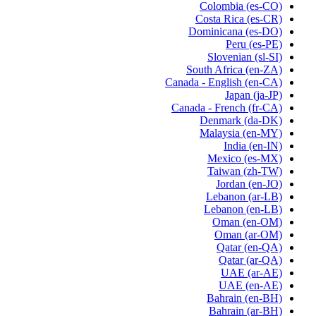
Colombia
(es-CO)
Costa Rica
(es-CR)
Dominicana
(es-DO)
Peru
(es-PE)
Slovenian
(sl-SI)
South Africa
(en-ZA)
Canada - English
(en-CA)
Japan
(ja-JP)
Canada - French
(fr-CA)
Denmark
(da-DK)
Malaysia
(en-MY)
India
(en-IN)
Mexico
(es-MX)
Taiwan
(zh-TW)
Jordan
(en-JO)
Lebanon
(ar-LB)
Lebanon
(en-LB)
Oman
(en-OM)
Oman
(ar-OM)
Qatar
(en-QA)
Qatar
(ar-QA)
UAE
(ar-AE)
UAE
(en-AE)
Bahrain
(en-BH)
Bahrain
(ar-BH)