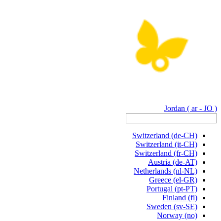
Jordan
( ar - JO )
Switzerland
(de-CH)
Switzerland
(it-CH)
Switzerland
(fr-CH)
Austria
(de-AT)
Netherlands
(nl-NL)
Greece
(el-GR)
Portugal
(pt-PT)
Finland
(fi)
Sweden
(sv-SE)
Norway
(no)