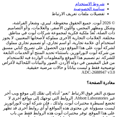
شروط الاستخدام
سياسة الخصوصية
تفضيلات ملفات تعريف الارتباط
© 2026 أبوت. جميع الحقوق محفوظة. ليبري، وشعار الفراشة،
وشكل ومظهر المجس، واللون الأصفر، والعلامات، و/أو التصاميم
ذات الصلة، تُعدّ ملكية فكرية لمجموعة شركات أبوت في مناطق
مختلفة. العلامات التجارية الأخرى مملوكة لأصحابها المعنيين. لا يجوز
استخدام أي علامة تجارية، أو اسم تجاري، أو تصميم تجاري مملوك
لشركة أبوت على هذا الموقع دون الحصول على تصريح كتابي مسبق
من شركة أبوت لابوراتوريز، باستثناء تحديد المنتج أو الخدمات التابعة
للشركة. تم تصميم هذا الموقع والمعلومات الواردة فيه للاستخدام
من قبل المقيمين في دولة الأردن. الصور والبيانات المُحاكية لأغراض
توضيحية فقط و ليست بياناتأ و حالات مرضية حقيقية.
ADC-2688947 v3.0
مغادرة الصفحة؟
سيؤدي النقر فوق الارتباط "نعم" أدناه إلى نقلك إلى موقع ويب آخر
غير Abbott Laboratories. الروابط التي توجهك إلى مواقع أخرى لا
تخضع لسيطرة مختبرات أبوت. ولذلك ، فإن شركة أبوت لابوراتوريز
ليست مسؤولة عن محتوى هذه المواقع أو أي روابط أخرى قد تظهر
على هذا الموقع. توفر مختبرات أبوت هذه الروابط فقط من باب