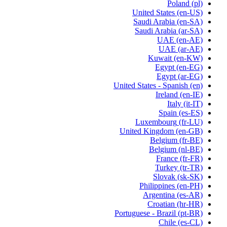
Poland
(pl)
United States
(en-US)
Saudi Arabia
(en-SA)
Saudi Arabia
(ar-SA)
UAE
(en-AE)
UAE
(ar-AE)
Kuwait
(en-KW)
Egypt
(en-EG)
Egypt
(ar-EG)
United States - Spanish
(en)
Ireland
(en-IE)
Italy
(it-IT)
Spain
(es-ES)
Luxembourg
(fr-LU)
United Kingdom
(en-GB)
Belgium
(fr-BE)
Belgium
(nl-BE)
France
(fr-FR)
Turkey
(tr-TR)
Slovak
(sk-SK)
Philippines
(en-PH)
Argentina
(es-AR)
Croatian
(hr-HR)
Portuguese - Brazil
(pt-BR)
Chile
(es-CL)