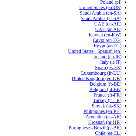
Poland
(pl)
United States
(en-US)
Saudi Arabia
(en-SA)
Saudi Arabia
(ar-SA)
UAE
(en-AE)
UAE
(ar-AE)
Kuwait
(en-KW)
Egypt
(en-EG)
Egypt
(ar-EG)
United States - Spanish
(en)
Ireland
(en-IE)
Italy
(it-IT)
Spain
(es-ES)
Luxembourg
(fr-LU)
United Kingdom
(en-GB)
Belgium
(fr-BE)
Belgium
(nl-BE)
France
(fr-FR)
Turkey
(tr-TR)
Slovak
(sk-SK)
Philippines
(en-PH)
Argentina
(es-AR)
Croatian
(hr-HR)
Portuguese - Brazil
(pt-BR)
Chile
(es-CL)