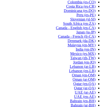
Colombia
(es-CO)
Costa Rica
(es-CR)
Dominicana
(es-DO)
Peru
(es-PE)
Slovenian
(sl-SI)
South Africa
(en-ZA)
Canada - English
(en-CA)
Japan
(ja-JP)
Canada - French
(fr-CA)
Denmark
(da-DK)
Malaysia
(en-MY)
India
(en-IN)
Mexico
(es-MX)
Taiwan
(zh-TW)
Jordan
(en-JO)
Lebanon
(ar-LB)
Lebanon
(en-LB)
Oman
(en-OM)
Oman
(ar-OM)
Qatar
(en-QA)
Qatar
(ar-QA)
UAE
(ar-AE)
UAE
(en-AE)
Bahrain
(en-BH)
Bahrain
(ar-BH)