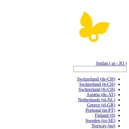
Jordan
( ar - JO )
Switzerland
(de-CH)
Switzerland
(it-CH)
Switzerland
(fr-CH)
Austria
(de-AT)
Netherlands
(nl-NL)
Greece
(el-GR)
Portugal
(pt-PT)
Finland
(fi)
Sweden
(sv-SE)
Norway
(no)