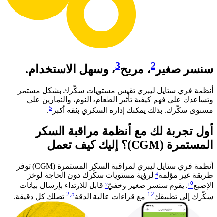
3
2
سنسر صغير
، مريح
، وسهل الاستخدام.
أنظمة فري ستايل ليبري تقيس مستويات سكّرك بشكل مستمر
وتساعدك على فهم كيفية تأثير الطعام، النوم، والتمارين على
5
مستوى سكّرك. بذلك يمكنك إدارة السكري بثقة أكبر
. ​
أول تجربة لك مع أنظمة مراقبة السكر
المستمرة (CGM)؟ إليك كيف تعمل​
أنظمة فري ستايل ليبري لمراقبة السكر المستمرة (CGM) توفر
طريقة غير مؤلمة
⁴
لرؤية مستويات سكّرك دون الحاجة لوخز
الإصبع
¹⁰
. يقوم سنسر صغير وخفيّ
²
قابل للارتداء بإرسال بيانات
2
,5
12
سكّرك إلى تطبيقك
مع قراءات عالية الدقة
تصلك كل دقيقة.​