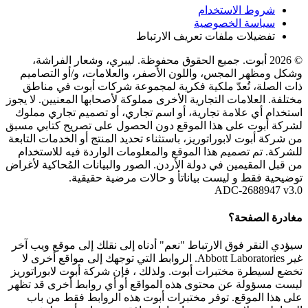
شروط الاستخدام
سياسة الخصوصية
تفضيلات ملفات تعريف الارتباط
© 2026 أبوت. جميع الحقوق محفوظة. ليبري، وشعار الفراشة،
وشكل ومظهر المجس، واللون الأصفر، والعلامات، و/أو التصاميم
ذات الصلة، تُعدّ ملكية فكرية لمجموعة شركات أبوت في مناطق
مختلفة. العلامات التجارية الأخرى مملوكة لأصحابها المعنيين. لا يجوز
استخدام أي علامة تجارية، أو اسم تجاري، أو تصميم تجاري مملوك
لشركة أبوت على هذا الموقع دون الحصول على تصريح كتابي مسبق
من شركة أبوت لابوراتوريز، باستثناء تحديد المنتج أو الخدمات التابعة
للشركة. تم تصميم هذا الموقع والمعلومات الواردة فيه للاستخدام
من قبل المقيمين في دولة الأردن. الصور والبيانات المُحاكية لأغراض
توضيحية فقط و ليست بياناتأ و حالات مرضية حقيقية.
ADC-2688947 v3.0
مغادرة الصفحة؟
سيؤدي النقر فوق الارتباط "نعم" أدناه إلى نقلك إلى موقع ويب آخر
غير Abbott Laboratories. الروابط التي توجهك إلى مواقع أخرى لا
تخضع لسيطرة مختبرات أبوت. ولذلك ، فإن شركة أبوت لابوراتوريز
ليست مسؤولة عن محتوى هذه المواقع أو أي روابط أخرى قد تظهر
على هذا الموقع. توفر مختبرات أبوت هذه الروابط فقط من باب