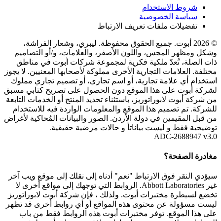
شروط الاستخدام
سياسة الخصوصية
تفضيلات ملفات تعريف الارتباط
© 2026 أبوت. جميع الحقوق محفوظة. ليبري، وشعار الفراشة،
وشكل ومظهر المجس، واللون الأصفر، والعلامات، و/أو التصاميم
ذات الصلة، تُعدّ ملكية فكرية لمجموعة شركات أبوت في مناطق
مختلفة. العلامات التجارية الأخرى مملوكة لأصحابها المعنيين. لا يجوز
استخدام أي علامة تجارية، أو اسم تجاري، أو تصميم تجاري مملوك
لشركة أبوت على هذا الموقع دون الحصول على تصريح كتابي مسبق
من شركة أبوت لابوراتوريز، باستثناء تحديد المنتج أو الخدمات التابعة
للشركة. تم تصميم هذا الموقع والمعلومات الواردة فيه للاستخدام
من قبل المقيمين في دولة الأردن. الصور والبيانات المُحاكية لأغراض
توضيحية فقط و ليست بياناتأ و حالات مرضية حقيقية.
ADC-2688947 v3.0
مغادرة الصفحة؟
سيؤدي النقر فوق الارتباط "نعم" أدناه إلى نقلك إلى موقع ويب آخر
غير Abbott Laboratories. الروابط التي توجهك إلى مواقع أخرى لا
تخضع لسيطرة مختبرات أبوت. ولذلك ، فإن شركة أبوت لابوراتوريز
ليست مسؤولة عن محتوى هذه المواقع أو أي روابط أخرى قد تظهر
على هذا الموقع. توفر مختبرات أبوت هذه الروابط فقط من باب