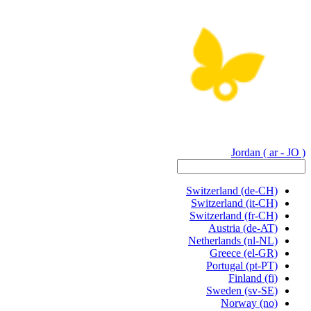
Jordan
( ar - JO )
Switzerland
(de-CH)
Switzerland
(it-CH)
Switzerland
(fr-CH)
Austria
(de-AT)
Netherlands
(nl-NL)
Greece
(el-GR)
Portugal
(pt-PT)
Finland
(fi)
Sweden
(sv-SE)
Norway
(no)