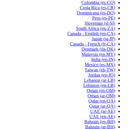
Colombia
(es-CO)
Costa Rica
(es-CR)
Dominicana
(es-DO)
Peru
(es-PE)
Slovenian
(sl-SI)
South Africa
(en-ZA)
Canada - English
(en-CA)
Japan
(ja-JP)
Canada - French
(fr-CA)
Denmark
(da-DK)
Malaysia
(en-MY)
India
(en-IN)
Mexico
(es-MX)
Taiwan
(zh-TW)
Jordan
(en-JO)
Lebanon
(ar-LB)
Lebanon
(en-LB)
Oman
(en-OM)
Oman
(ar-OM)
Qatar
(en-QA)
Qatar
(ar-QA)
UAE
(ar-AE)
UAE
(en-AE)
Bahrain
(en-BH)
Bahrain
(ar-BH)