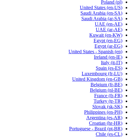
Poland
(pl)
United States
(en-US)
Saudi Arabia
(en-SA)
Saudi Arabia
(ar-SA)
UAE
(en-AE)
UAE
(ar-AE)
Kuwait
(en-KW)
Egypt
(en-EG)
Egypt
(ar-EG)
United States - Spanish
(en)
Ireland
(en-IE)
Italy
(it-IT)
Spain
(es-ES)
Luxembourg
(fr-LU)
United Kingdom
(en-GB)
Belgium
(fr-BE)
Belgium
(nl-BE)
France
(fr-FR)
Turkey
(tr-TR)
Slovak
(sk-SK)
Philippines
(en-PH)
Argentina
(es-AR)
Croatian
(hr-HR)
Portuguese - Brazil
(pt-BR)
Chile
(es-CL)