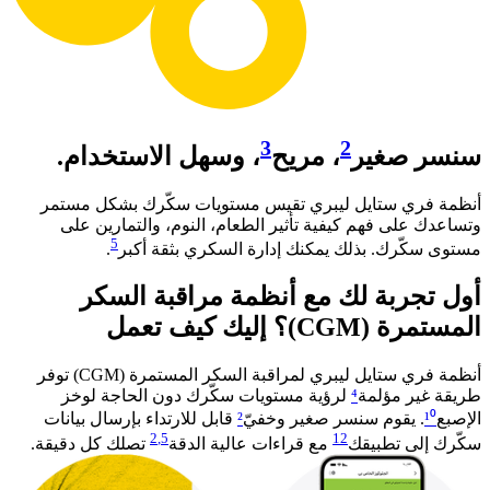
3
2
سنسر صغير
، مريح
، وسهل الاستخدام.
أنظمة فري ستايل ليبري تقيس مستويات سكّرك بشكل مستمر
وتساعدك على فهم كيفية تأثير الطعام، النوم، والتمارين على
5
مستوى سكّرك. بذلك يمكنك إدارة السكري بثقة أكبر
. ​
أول تجربة لك مع أنظمة مراقبة السكر
المستمرة (CGM)؟ إليك كيف تعمل​
أنظمة فري ستايل ليبري لمراقبة السكر المستمرة (CGM) توفر
طريقة غير مؤلمة
⁴
لرؤية مستويات سكّرك دون الحاجة لوخز
الإصبع
¹⁰
. يقوم سنسر صغير وخفيّ
²
قابل للارتداء بإرسال بيانات
2
,5
12
سكّرك إلى تطبيقك
مع قراءات عالية الدقة
تصلك كل دقيقة.​