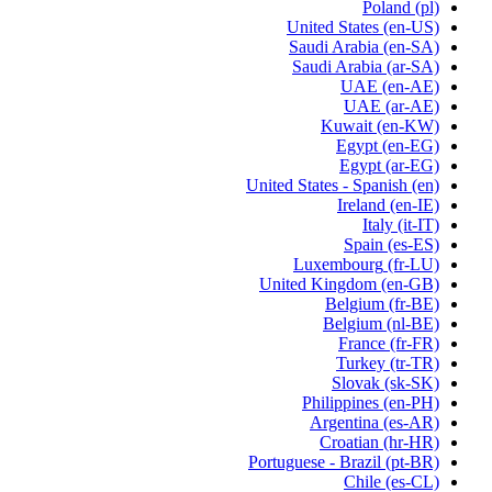
Poland
(pl)
United States
(en-US)
Saudi Arabia
(en-SA)
Saudi Arabia
(ar-SA)
UAE
(en-AE)
UAE
(ar-AE)
Kuwait
(en-KW)
Egypt
(en-EG)
Egypt
(ar-EG)
United States - Spanish
(en)
Ireland
(en-IE)
Italy
(it-IT)
Spain
(es-ES)
Luxembourg
(fr-LU)
United Kingdom
(en-GB)
Belgium
(fr-BE)
Belgium
(nl-BE)
France
(fr-FR)
Turkey
(tr-TR)
Slovak
(sk-SK)
Philippines
(en-PH)
Argentina
(es-AR)
Croatian
(hr-HR)
Portuguese - Brazil
(pt-BR)
Chile
(es-CL)