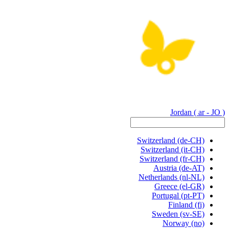
Jordan
( ar - JO )
Switzerland
(de-CH)
Switzerland
(it-CH)
Switzerland
(fr-CH)
Austria
(de-AT)
Netherlands
(nl-NL)
Greece
(el-GR)
Portugal
(pt-PT)
Finland
(fi)
Sweden
(sv-SE)
Norway
(no)