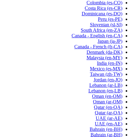
Colombia
(es-CO)
Costa Rica
(es-CR)
Dominicana
(es-DO)
Peru
(es-PE)
Slovenian
(sl-SI)
South Africa
(en-ZA)
Canada - English
(en-CA)
Japan
(ja-JP)
Canada - French
(fr-CA)
Denmark
(da-DK)
Malaysia
(en-MY)
India
(en-IN)
Mexico
(es-MX)
Taiwan
(zh-TW)
Jordan
(en-JO)
Lebanon
(ar-LB)
Lebanon
(en-LB)
Oman
(en-OM)
Oman
(ar-OM)
Qatar
(en-QA)
Qatar
(ar-QA)
UAE
(ar-AE)
UAE
(en-AE)
Bahrain
(en-BH)
Bahrain
(ar-BH)