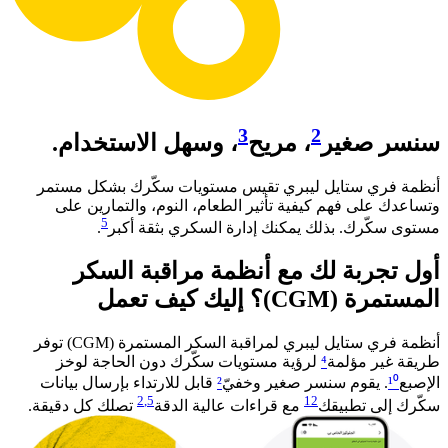
3
2
سنسر صغير
، مريح
، وسهل الاستخدام.
أنظمة فري ستايل ليبري تقيس مستويات سكّرك بشكل مستمر
وتساعدك على فهم كيفية تأثير الطعام، النوم، والتمارين على
5
مستوى سكّرك. بذلك يمكنك إدارة السكري بثقة أكبر
. ​
أول تجربة لك مع أنظمة مراقبة السكر
المستمرة (CGM)؟ إليك كيف تعمل​
أنظمة فري ستايل ليبري لمراقبة السكر المستمرة (CGM) توفر
طريقة غير مؤلمة
⁴
لرؤية مستويات سكّرك دون الحاجة لوخز
الإصبع
¹⁰
. يقوم سنسر صغير وخفيّ
²
قابل للارتداء بإرسال بيانات
2
,5
12
سكّرك إلى تطبيقك
مع قراءات عالية الدقة
تصلك كل دقيقة.​