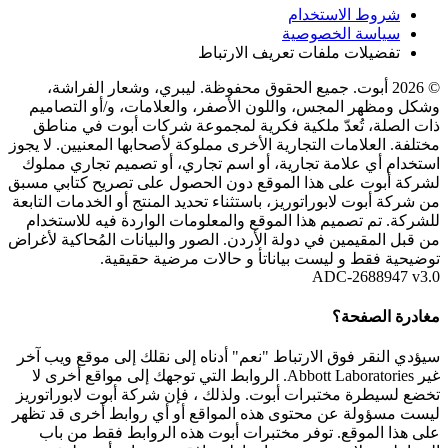
شروط الاستخدام
سياسة الخصوصية
تفضيلات ملفات تعريف الارتباط
© 2026 أبوت. جميع الحقوق محفوظة. ليبري، وشعار الفراشة،
وشكل ومظهر المجس، واللون الأصفر، والعلامات، و/أو التصاميم
ذات الصلة، تُعدّ ملكية فكرية لمجموعة شركات أبوت في مناطق
مختلفة. العلامات التجارية الأخرى مملوكة لأصحابها المعنيين. لا يجوز
استخدام أي علامة تجارية، أو اسم تجاري، أو تصميم تجاري مملوك
لشركة أبوت على هذا الموقع دون الحصول على تصريح كتابي مسبق
من شركة أبوت لابوراتوريز، باستثناء تحديد المنتج أو الخدمات التابعة
للشركة. تم تصميم هذا الموقع والمعلومات الواردة فيه للاستخدام
من قبل المقيمين في دولة الأردن. الصور والبيانات المُحاكية لأغراض
توضيحية فقط و ليست بياناتأ و حالات مرضية حقيقية.
ADC-2688947 v3.0
مغادرة الصفحة؟
سيؤدي النقر فوق الارتباط "نعم" أدناه إلى نقلك إلى موقع ويب آخر
غير Abbott Laboratories. الروابط التي توجهك إلى مواقع أخرى لا
تخضع لسيطرة مختبرات أبوت. ولذلك ، فإن شركة أبوت لابوراتوريز
ليست مسؤولة عن محتوى هذه المواقع أو أي روابط أخرى قد تظهر
على هذا الموقع. توفر مختبرات أبوت هذه الروابط فقط من باب