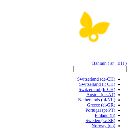
Bahrain
( ar - BH )
Switzerland
(de-CH)
Switzerland
(it-CH)
Switzerland
(fr-CH)
Austria
(de-AT)
Netherlands
(nl-NL)
Greece
(el-GR)
Portugal
(pt-PT)
Finland
(fi)
Sweden
(sv-SE)
Norway
(no)