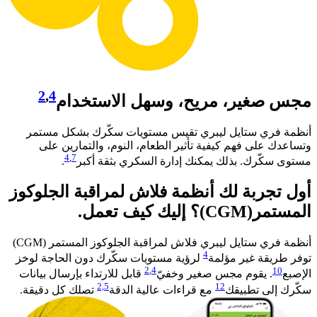
2
,
4
مجس صغير، مريح، وسهل الاستخدام
أنظمة فري ستايل ليبري تقيس مستويات سكّرك بشكل مستمر
وتساعدك على فهم كيفية تأثير الطعام، النوم، والتمارين على
4
,
7
مستوى سكّرك. بذلك يمكنك إدارة السكري بثقة أكبر
. ​
أول تجربة لك أنظمة فلاش لمراقبة الجلوكوز
المستمر(CGM)؟ إليك كيف تعمل.
أنظمة فري ستايل ليبري فلاش لمراقبة الجلوكوز المستمر (CGM)
4
توفر طريقة غير مؤلمة
لرؤية مستويات سكّرك دون الحاجة لوخز
2
,
4
10
الإصبع
. يقوم مجس صغير وخفيّ
قابل للارتداء بإرسال بيانات
2,
5
12
سكّرك إلى تطبيقك
مع قراءات عالية الدقة
تصلك كل دقيقة.