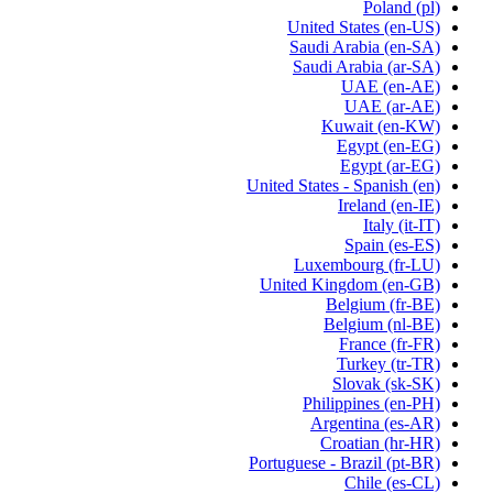
Poland
(pl)
United States
(en-US)
Saudi Arabia
(en-SA)
Saudi Arabia
(ar-SA)
UAE
(en-AE)
UAE
(ar-AE)
Kuwait
(en-KW)
Egypt
(en-EG)
Egypt
(ar-EG)
United States - Spanish
(en)
Ireland
(en-IE)
Italy
(it-IT)
Spain
(es-ES)
Luxembourg
(fr-LU)
United Kingdom
(en-GB)
Belgium
(fr-BE)
Belgium
(nl-BE)
France
(fr-FR)
Turkey
(tr-TR)
Slovak
(sk-SK)
Philippines
(en-PH)
Argentina
(es-AR)
Croatian
(hr-HR)
Portuguese - Brazil
(pt-BR)
Chile
(es-CL)