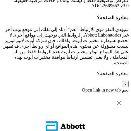
لأغراض توضيحية فقط و ليست بياناتأ و حالات مرضية حقيقية.
ADC-2669652 v3.0
مغادرة الصفحة؟
سيؤدي النقر فوق الارتباط "نعم" أدناه إلى نقلك إلى موقع ويب آخر
غير Abbott Laboratories. الروابط التي توجهك إلى مواقع أخرى لا
تخضع لسيطرة مختبرات أبوت. ولذلك ، فإن شركة أبوت لابوراتوريز
ليست مسؤولة عن محتوى هذه المواقع أو أي روابط أخرى قد تظهر
على هذا الموقع. توفر مختبرات أبوت هذه الروابط فقط من باب
المجاملة ، ولا يعني تضمين ارتباط موافقة مختبرات أبوت لهذه
الصفحة.
مغادرة الصفحة؟
لا
نعم
Open link in new tab