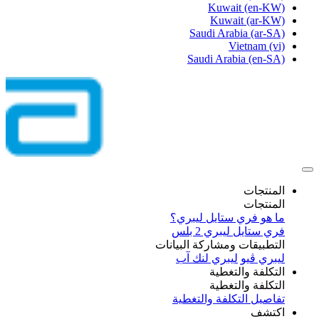
Kuwait
(en-KW)
Kuwait
(ar-KW)
Saudi Arabia
(ar-SA)
Vietnam
(vi)
Saudi Arabia
(en-SA)
المنتجات
المنتجات
ما هو فري ستايل ليبري؟
فري ستايل ليبري 2 بلس​
التطبيقات ومشاركة البيانات
ليبري ڤيو
ليبري لنك آب
التكلفة والتغطية
التكلفة والتغطية
تفاصيل التكلفة والتغطية
اكتشف​