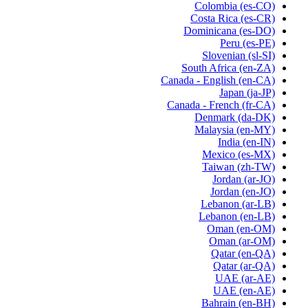
Colombia
(es-CO)
Costa Rica
(es-CR)
Dominicana
(es-DO)
Peru
(es-PE)
Slovenian
(sl-SI)
South Africa
(en-ZA)
Canada - English
(en-CA)
Japan
(ja-JP)
Canada - French
(fr-CA)
Denmark
(da-DK)
Malaysia
(en-MY)
India
(en-IN)
Mexico
(es-MX)
Taiwan
(zh-TW)
Jordan
(ar-JO)
Jordan
(en-JO)
Lebanon
(ar-LB)
Lebanon
(en-LB)
Oman
(en-OM)
Oman
(ar-OM)
Qatar
(en-QA)
Qatar
(ar-QA)
UAE
(ar-AE)
UAE
(en-AE)
Bahrain
(en-BH)