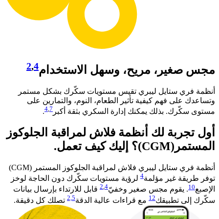
2
,
4
مجس صغير، مريح، وسهل الاستخدام
أنظمة فري ستايل ليبري تقيس مستويات سكّرك بشكل مستمر
وتساعدك على فهم كيفية تأثير الطعام، النوم، والتمارين على
4
,
7
مستوى سكّرك. بذلك يمكنك إدارة السكري بثقة أكبر
. ​
أول تجربة لك أنظمة فلاش لمراقبة الجلوكوز
المستمر(CGM)؟ إليك كيف تعمل.
أنظمة فري ستايل ليبري فلاش لمراقبة الجلوكوز المستمر (CGM)
4
توفر طريقة غير مؤلمة
لرؤية مستويات سكّرك دون الحاجة لوخز
2
,
4
10
الإصبع
. يقوم مجس صغير وخفيّ
قابل للارتداء بإرسال بيانات
2,
5
12
سكّرك إلى تطبيقك
مع قراءات عالية الدقة
تصلك كل دقيقة.