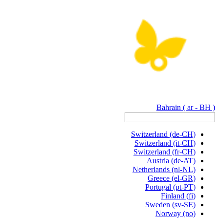
Bahrain
( ar - BH )
Switzerland
(de-CH)
Switzerland
(it-CH)
Switzerland
(fr-CH)
Austria
(de-AT)
Netherlands
(nl-NL)
Greece
(el-GR)
Portugal
(pt-PT)
Finland
(fi)
Sweden
(sv-SE)
Norway
(no)