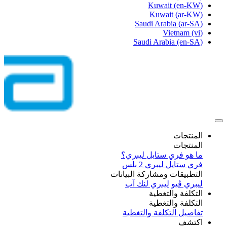
Kuwait
(en-KW)
Kuwait
(ar-KW)
Saudi Arabia
(ar-SA)
Vietnam
(vi)
Saudi Arabia
(en-SA)
المنتجات
المنتجات
ما هو فري ستايل ليبري؟
فري ستايل ليبري 2 بلس​
التطبيقات ومشاركة البيانات
ليبري ڤيو
ليبري لنك آب
التكلفة والتغطية
التكلفة والتغطية
تفاصيل التكلفة والتغطية
اكتشف​