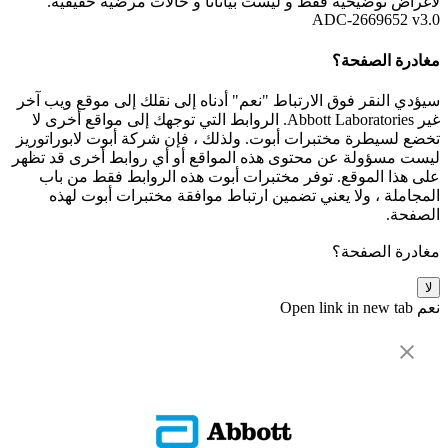
لأغراض توضيحية فقط و ليست بياناتأ و حالات مرضية حقيقية.
ADC-2669652 v3.0
مغادرة الصفحة؟
سيؤدي النقر فوق الارتباط "نعم" أدناه إلى نقلك إلى موقع ويب آخر
غير Abbott Laboratories. الروابط التي توجهك إلى مواقع أخرى لا
تخضع لسيطرة مختبرات أبوت. ولذلك ، فإن شركة أبوت لابوراتوريز
ليست مسؤولة عن محتوى هذه المواقع أو أي روابط أخرى قد تظهر
على هذا الموقع. توفر مختبرات أبوت هذه الروابط فقط من باب
المجاملة ، ولا يعني تضمين ارتباط موافقة مختبرات أبوت لهذه
الصفحة.
مغادرة الصفحة؟
لا
نعم
Open link in new tab