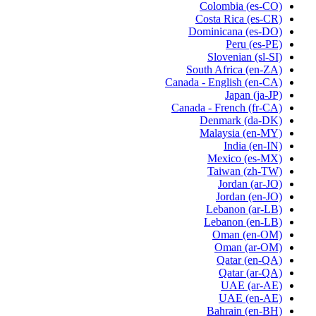
Colombia
(es-CO)
Costa Rica
(es-CR)
Dominicana
(es-DO)
Peru
(es-PE)
Slovenian
(sl-SI)
South Africa
(en-ZA)
Canada - English
(en-CA)
Japan
(ja-JP)
Canada - French
(fr-CA)
Denmark
(da-DK)
Malaysia
(en-MY)
India
(en-IN)
Mexico
(es-MX)
Taiwan
(zh-TW)
Jordan
(ar-JO)
Jordan
(en-JO)
Lebanon
(ar-LB)
Lebanon
(en-LB)
Oman
(en-OM)
Oman
(ar-OM)
Qatar
(en-QA)
Qatar
(ar-QA)
UAE
(ar-AE)
UAE
(en-AE)
Bahrain
(en-BH)