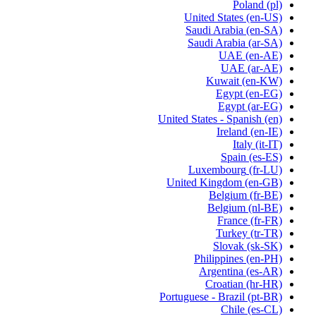
Poland
(pl)
United States
(en-US)
Saudi Arabia
(en-SA)
Saudi Arabia
(ar-SA)
UAE
(en-AE)
UAE
(ar-AE)
Kuwait
(en-KW)
Egypt
(en-EG)
Egypt
(ar-EG)
United States - Spanish
(en)
Ireland
(en-IE)
Italy
(it-IT)
Spain
(es-ES)
Luxembourg
(fr-LU)
United Kingdom
(en-GB)
Belgium
(fr-BE)
Belgium
(nl-BE)
France
(fr-FR)
Turkey
(tr-TR)
Slovak
(sk-SK)
Philippines
(en-PH)
Argentina
(es-AR)
Croatian
(hr-HR)
Portuguese - Brazil
(pt-BR)
Chile
(es-CL)