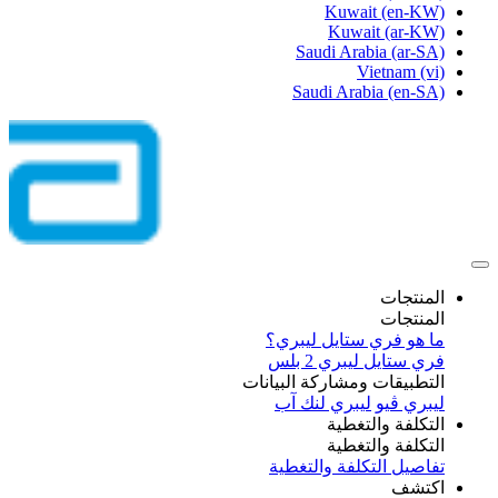
Kuwait
(en-KW)
Kuwait
(ar-KW)
Saudi Arabia
(ar-SA)
Vietnam
(vi)
Saudi Arabia
(en-SA)
المنتجات
المنتجات
ما هو فري ستايل ليبري؟
فري ستايل ليبري 2 بلس​
التطبيقات ومشاركة البيانات
ليبري ڤيو
ليبري لنك آب
التكلفة والتغطية
التكلفة والتغطية
تفاصيل التكلفة والتغطية
اكتشف​