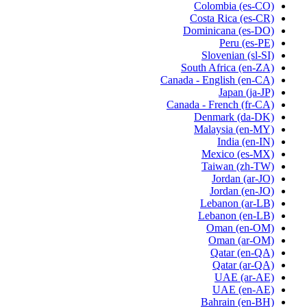
Colombia
(es-CO)
Costa Rica
(es-CR)
Dominicana
(es-DO)
Peru
(es-PE)
Slovenian
(sl-SI)
South Africa
(en-ZA)
Canada - English
(en-CA)
Japan
(ja-JP)
Canada - French
(fr-CA)
Denmark
(da-DK)
Malaysia
(en-MY)
India
(en-IN)
Mexico
(es-MX)
Taiwan
(zh-TW)
Jordan
(ar-JO)
Jordan
(en-JO)
Lebanon
(ar-LB)
Lebanon
(en-LB)
Oman
(en-OM)
Oman
(ar-OM)
Qatar
(en-QA)
Qatar
(ar-QA)
UAE
(ar-AE)
UAE
(en-AE)
Bahrain
(en-BH)