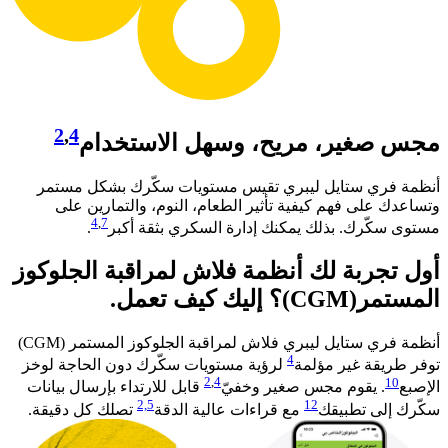
2
,
4
مجس صغير، مريح، وسهل الاستخدام
أنظمة فري ستايل ليبري تقيس مستويات سكّرك بشكل مستمر
وتساعدك على فهم كيفية تأثير الطعام، النوم، والتمارين على
4
,
7
مستوى سكّرك. بذلك يمكنك إدارة السكري بثقة أكبر
. ​
أول تجربة لك أنظمة فلاش لمراقبة الجلوكوز
المستمر(CGM)؟ إليك كيف تعمل.
أنظمة فري ستايل ليبري فلاش لمراقبة الجلوكوز المستمر (CGM)
4
توفر طريقة غير مؤلمة
لرؤية مستويات سكّرك دون الحاجة لوخز
2
,
4
10
الإصبع
. يقوم مجس صغير وخفيّ
قابل للارتداء بإرسال بيانات
2,
5
12
سكّرك إلى تطبيقك
مع قراءات عالية الدقة
تصلك كل دقيقة.