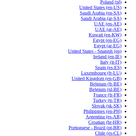
Poland
(pl)
United States
(en-US)
Saudi Arabia
(en-SA)
Saudi Arabia
(ar-SA)
UAE
(en-AE)
UAE
(ar-AE)
Kuwait
(en-KW)
Egypt
(en-EG)
Egypt
(ar-EG)
United States - Spanish
(en)
Ireland
(en-IE)
Italy
(it-IT)
Spain
(es-ES)
Luxembourg
(fr-LU)
United Kingdom
(en-GB)
Belgium
(fr-BE)
Belgium
(nl-BE)
France
(fr-FR)
Turkey
(tr-TR)
Slovak
(sk-SK)
Philippines
(en-PH)
Argentina
(es-AR)
Croatian
(hr-HR)
Portuguese - Brazil
(pt-BR)
Chile
(es-CL)