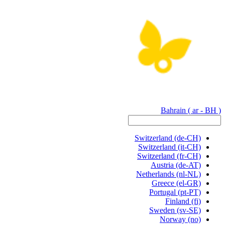
Bahrain
( ar - BH )
Switzerland
(de-CH)
Switzerland
(it-CH)
Switzerland
(fr-CH)
Austria
(de-AT)
Netherlands
(nl-NL)
Greece
(el-GR)
Portugal
(pt-PT)
Finland
(fi)
Sweden
(sv-SE)
Norway
(no)