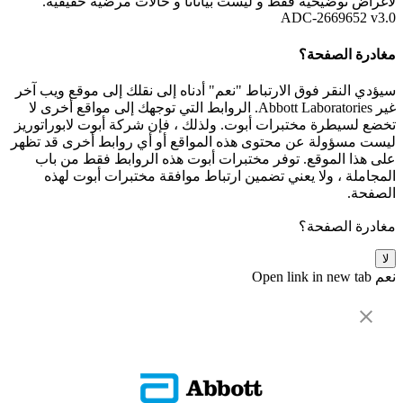
لأغراض توضيحية فقط و ليست بياناتأ و حالات مرضية حقيقية.
ADC-2669652 v3.0
مغادرة الصفحة؟
سيؤدي النقر فوق الارتباط "نعم" أدناه إلى نقلك إلى موقع ويب آخر
غير Abbott Laboratories. الروابط التي توجهك إلى مواقع أخرى لا
تخضع لسيطرة مختبرات أبوت. ولذلك ، فإن شركة أبوت لابوراتوريز
ليست مسؤولة عن محتوى هذه المواقع أو أي روابط أخرى قد تظهر
على هذا الموقع. توفر مختبرات أبوت هذه الروابط فقط من باب
المجاملة ، ولا يعني تضمين ارتباط موافقة مختبرات أبوت لهذه
الصفحة.
مغادرة الصفحة؟
لا
نعم
Open link in new tab