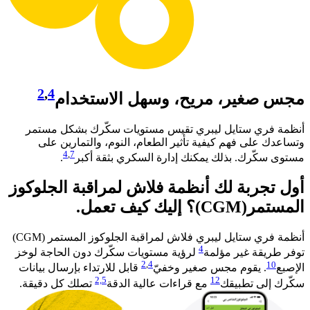
2
,
4
مجس صغير، مريح، وسهل الاستخدام
أنظمة فري ستايل ليبري تقيس مستويات سكّرك بشكل مستمر
وتساعدك على فهم كيفية تأثير الطعام، النوم، والتمارين على
4
,
7
مستوى سكّرك. بذلك يمكنك إدارة السكري بثقة أكبر
. ​
أول تجربة لك أنظمة فلاش لمراقبة الجلوكوز
المستمر(CGM)؟ إليك كيف تعمل.
أنظمة فري ستايل ليبري فلاش لمراقبة الجلوكوز المستمر (CGM)
4
توفر طريقة غير مؤلمة
لرؤية مستويات سكّرك دون الحاجة لوخز
2
,
4
10
الإصبع
. يقوم مجس صغير وخفيّ
قابل للارتداء بإرسال بيانات
2,
5
12
سكّرك إلى تطبيقك
مع قراءات عالية الدقة
تصلك كل دقيقة.