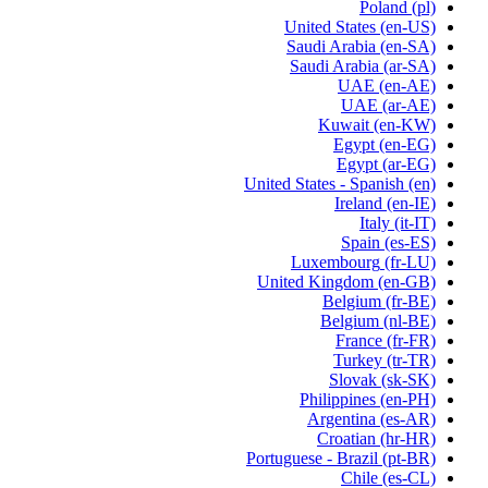
Poland
(pl)
United States
(en-US)
Saudi Arabia
(en-SA)
Saudi Arabia
(ar-SA)
UAE
(en-AE)
UAE
(ar-AE)
Kuwait
(en-KW)
Egypt
(en-EG)
Egypt
(ar-EG)
United States - Spanish
(en)
Ireland
(en-IE)
Italy
(it-IT)
Spain
(es-ES)
Luxembourg
(fr-LU)
United Kingdom
(en-GB)
Belgium
(fr-BE)
Belgium
(nl-BE)
France
(fr-FR)
Turkey
(tr-TR)
Slovak
(sk-SK)
Philippines
(en-PH)
Argentina
(es-AR)
Croatian
(hr-HR)
Portuguese - Brazil
(pt-BR)
Chile
(es-CL)