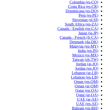
Colombia
(es-CO)
Costa Rica
(es-CR)
Dominicana
(es-DO)
Peru
(es-PE)
Slovenian
(sl-SI)
South Africa
(en-ZA)
Canada - English
(en-CA)
Japan
(ja-JP)
Canada - French
(fr-CA)
Denmark
(da-DK)
Malaysia
(en-MY)
India
(en-IN)
Mexico
(es-MX)
Taiwan
(zh-TW)
Jordan
(ar-JO)
Jordan
(en-JO)
Lebanon
(ar-LB)
Lebanon
(en-LB)
Oman
(en-OM)
Oman
(ar-OM)
Qatar
(en-QA)
Qatar
(ar-QA)
UAE
(ar-AE)
UAE
(en-AE)
Bahrain
(en-BH)