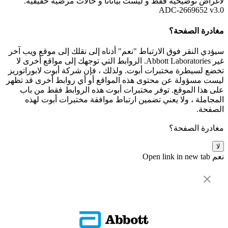
لأغراض توضيحية فقط و ليست بياناتأ و حالات مرضية حقيقية.
ADC-2669652 v3.0
مغادرة الصفحة؟
سيؤدي النقر فوق الارتباط "نعم" أدناه إلى نقلك إلى موقع ويب آخر
غير Abbott Laboratories. الروابط التي توجهك إلى مواقع أخرى لا
تخضع لسيطرة مختبرات أبوت. ولذلك ، فإن شركة أبوت لابوراتوريز
ليست مسؤولة عن محتوى هذه المواقع أو أي روابط أخرى قد تظهر
على هذا الموقع. توفر مختبرات أبوت هذه الروابط فقط من باب
المجاملة ، ولا يعني تضمين ارتباط موافقة مختبرات أبوت لهذه
الصفحة.
مغادرة الصفحة؟
لا
نعم
Open link in new tab