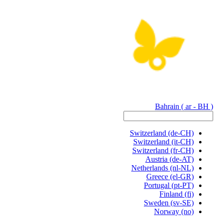
Bahrain
( ar - BH )
Switzerland
(de-CH)
Switzerland
(it-CH)
Switzerland
(fr-CH)
Austria
(de-AT)
Netherlands
(nl-NL)
Greece
(el-GR)
Portugal
(pt-PT)
Finland
(fi)
Sweden
(sv-SE)
Norway
(no)