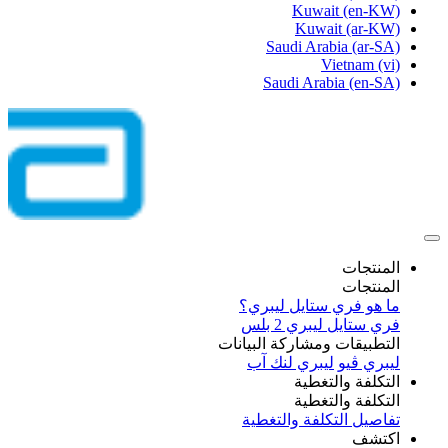
Kuwait
(en-KW)
Kuwait
(ar-KW)
Saudi Arabia
(ar-SA)
Vietnam
(vi)
Saudi Arabia
(en-SA)
المنتجات
المنتجات
ما هو فري ستايل ليبري؟
فري ستايل ليبري 2 بلس​
التطبيقات ومشاركة البيانات
ليبري ڤيو
ليبري لنك آب
التكلفة والتغطية
التكلفة والتغطية
تفاصيل التكلفة والتغطية
اكتشف​