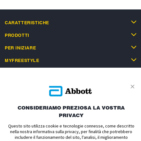
CARATTERISTICHE
PRODOTTI
PER INIZIARE
MYFREESTYLE
SUPPORTO
CONSIDERIAMO PREZIOSA LA VOSTRA
PRIVACY
Informativa Privacy
Condizioni d'uso
Condizioni di vendita
Politica sui cookie
Dichiarazione di accessibilità
Questo sito utilizza cookie e tecnologie connesse, come descritto
nella nostra informativa sulla privacy, per finalità che potrebbero
Informativa sul Data Act
Cookie Preferenze
includere il funzionamento del sito, l'analisi, il miglioramento