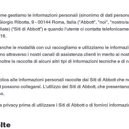
e gestiamo le informazioni personali (sinonimo di dati personali)
iorgio Ribotta, 9 - 00144 Roma, Italia ("Abbott", "noi", "nostro/a/
ate) (“Siti di Abbott”) e quando l'utente ci contatta telefonicament
16.
anche le modalità con cui raccogliamo e utilizziamo le informaz
no attraverso i nostri canali di assistenza clienti in merito ai nostr
 inoltre la raccolta di alcuni altri tipi di informazioni tecniche e
lica alle informazioni personali raccolte dai Siti di Abbott che 
bbott possono collegarsi. L'utilizzo dei Siti di Abbott, che presenta
so.
privacy prima di utilizzare i Siti di Abbott o di fornirci informazi
lte