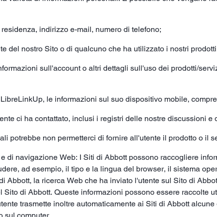
 residenza, indirizzo e-mail, numero di telefono;
te del nostro Sito o di qualcuno che ha utilizzato i nostri prodotti
nformazioni sull'account o altri dettagli sull'uso dei prodotti/serv
pp LibreLinkUp, le informazioni sul suo dispositivo mobile, compr
ente ci ha contattato, inclusi i registri delle nostre discussioni e
i potrebbe non permetterci di fornire all'utente il prodotto o il se
e di navigazione Web: I Siti di Abbott possono raccogliere informa
re, ad esempio, il tipo e la lingua del browser, il sistema operat
to di Abbott, la ricerca Web che ha inviato l'utente sul Sito di Ab
 del Sito di Abbott. Queste informazioni possono essere raccolte 
utente trasmette inoltre automaticamente ai Siti di Abbott alcune
o sul computer.