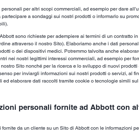
 personali per altri scopi commerciali, ad esempio per dare all'u
o a partecipare a sondaggi sui nostri prodotti o informarlo su prom
li).
bbott sono richieste per adempiere ai termini di un contratto in ess
dine attraverso il nostro Sito). Elaboriamo anche i dati personal
prodotti o dei dispositivi medici. Potremmo talvolta anche elabora
ntri nei nostri legittimi interessi commerciali, ad esempio per forn
 il nostro Sito nonché per la ricerca e lo sviluppo di nuovi prodotti
enso per inviargli informazioni sui nostri prodotti o servizi, al fi
i ed elaborare dati raccolti tramite cookie o tecnologie simili sul
ioni personali fornite ad Abbott con al
rnite da un cliente su un Sito di Abbott con le informazioni perso