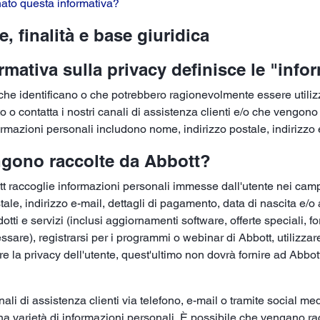
ato questa informativa?
e, finalità e base giuridica
mativa sulla privacy definisce le "info
 che identificano o che potrebbero ragionevolmente essere utilizz
o o contatta i nostri canali di assistenza clienti e/o che vengono r
rmazioni personali includono nome, indirizzo postale, indirizzo 
engono raccolte da Abbott?
tt raccoglie informazioni personali immesse dall'utente nei campi
ale, indirizzo e-mail, dettagli di pagamento, data di nascita e/o al
dotti e servizi (inclusi aggiornamenti software, offerte speciali, f
sare), registrarsi per i programmi o webinar di Abbott, utilizzare 
e la privacy dell'utente, quest'ultimo non dovrà fornire ad Abbo
canali di assistenza clienti via telefono, e-mail o tramite social m
na varietà di informazioni personali. È possibile che vengano ra