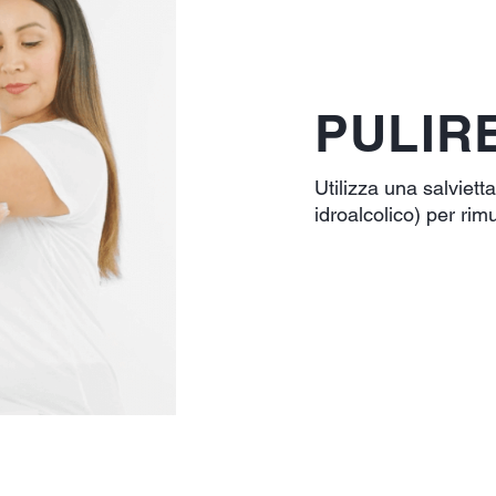
PULIR
Utilizza una salviett
idroalcolico) per rim