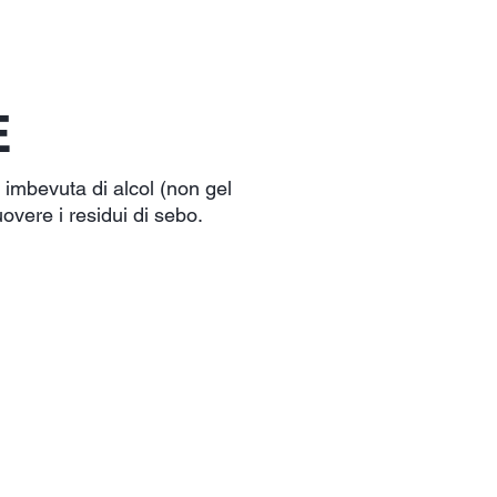
E
a imbevuta di alcol (non gel
uovere i residui di sebo.