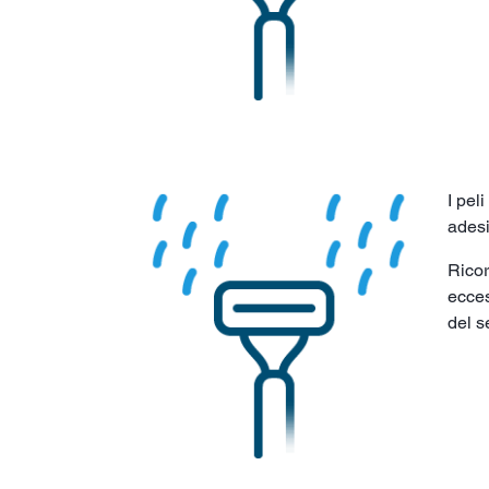
I pel
adesi
Ricord
ecces
del s