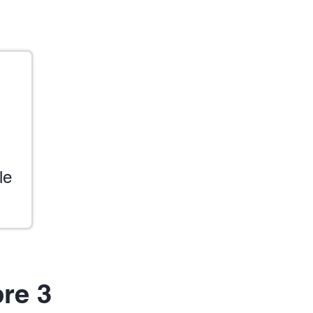
le
bre 3