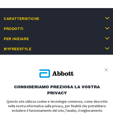
CARATTERISTICHE
PRODOTTI
PER INIZIARE
MYFREESTYLE
SUPPORTO
CONSIDERIAMO PREZIOSA LA VOSTRA
PRIVACY
Informativa Privacy
Condizioni d'uso
Condizioni di vendita
Politica sui cookie
Dichiarazione di accessibilità
Questo sito utilizza cookie e tecnologie connesse, come descritto
nella nostra informativa sulla privacy, per finalità che potrebbero
Informativa sul Data Act
Cookie Preferenze
includere il funzionamento del sito, l'analisi, il miglioramento