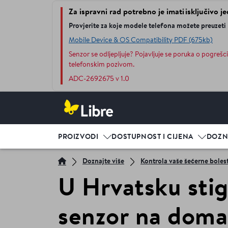
Za ispravni rad potrebno je imati isključivo je
Provjerite za koje modele telefona možete preuzeti
Mobile Device & OS Compatibility PDF (675kb)
Senzor se odljepljuje? Pojavljuje se poruka o pogrešci
telefonskim pozivom.
ADC-2692675 v 1.0
PROIZVODI
DOSTUPNOST I CIJENA
DOZN
Doznajte više
Kontrola vaše šećerne bolest
U Hrvatsku stiga
senzor na doma