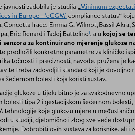
javnosti zadobila je studija „
Minimum expectatio
vices in Europe—‘eCGM’
compliance status“ koju
u, Concetta Irace, Emma G. Wilmot, Bassil Akra, 
1
a, Eric Renard i Tadej Battelino
, a u
kojoj se t
ti senzora za kontinuirano mjerenje glukoze
e te predložili konkretne parametre za kliničko ispi
ika točnosti i preciznosti, navode, pružena je k
v te treba zadovoljiti standard koji je dovoljno
sa šećernom bolesti koja koristi sustav.
ije glukoze u tijelu bitno je za svakodnevno up
 bolesti tipa 2 i gestacijskom šećernom bolesti, 
M tehnologije koje glukozu mjere u međustanično
odi u studiji, djelomično i zbog sve veće dostup
kemije. Dobrobiti ovih sustava za korisnike, ali 