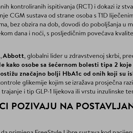
ih kontroliranih ispitivanja (RCT) i dokazi iz stva
je CGM sustava od strane osoba s T1D liječenim 
jama, bez obzira na dob, dovodi do poboljšanja u m
kom dana i noći, s posljedičnim povećava kvalite
,
Abbott
, globalni lider u zdravstvenoj skrbi, pr
ale kako osobe sa šećernom bolesti tipa 2 koj
postižu značajno bolji HbA1c od onih koji su i
ontrole glikemije kojim se izražava prosječna razi
rajanje i tip GLP-1 lijekova ili vrstu inzulinske te
CI POZIVAJU NA POSTAVLJA
 da primjena FreeStyle Libre sustava kod pacijen