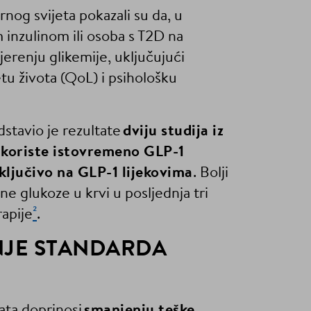
rnog svijeta pokazali su da, u
inzulinom ili osoba s T2D na
jerenju glikemije, uključujući
tu života (QoL) i psihološku
edstavio je rezultate
dviju studija iz
e koriste istovremeno GLP-1
sključivo na GLP-1 lijekovima
. Bolji
ne glukoze u krvi u posljednja tri
rapije
²
.
NJE STANDARDA
ata doprinosi
smanjenju teške