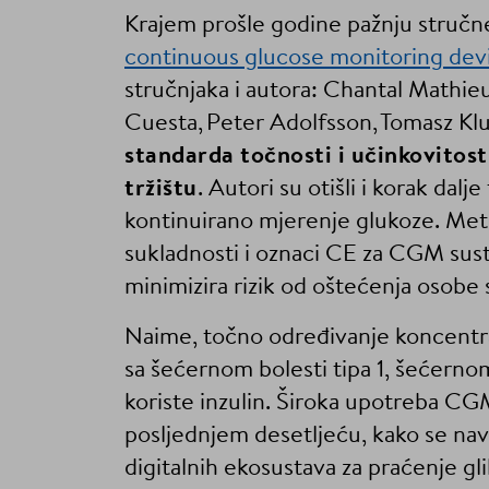
Krajem prošle godine pažnju stručne 
continuous glucose monitoring de
stručnjaka i autora: Chantal Mathie
Cuesta, Peter Adolfsson, Tomasz Klup
standarda točnosti i učinkovitos
tržištu
. Autori su otišli i korak dalj
kontinuirano mjerenje glukoze. Metr
sukladnosti i oznaci CE za CGM susta
minimizira rizik od oštećenja osobe 
Naime, točno određivanje koncentrac
sa šećernom bolesti tipa 1, šećernom
koriste inzulin. Široka upotreba CG
posljednjem desetljeću, kako se nav
digitalnih ekosustava za praćenje gli