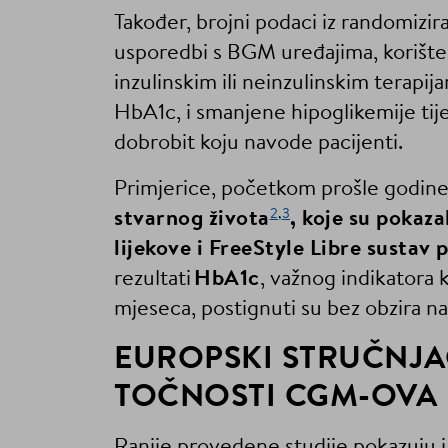
Također, brojni podaci iz randomiziran
usporedbi s BGM uređajima, korišten
inzulinskim ili neinzulinskim terapi
HbA1c, i smanjene hipoglikemije tije
dobrobit koju navode pacijenti.
Primjerice, početkom prošle godine
2
,
3
stvarnog života
, koje su pokaz
lijekove i FreeStyle Libre sustav 
rezultati
HbA1c
, važnog indikatora k
mjeseca, postignuti su bez obzira na t
EUROPSKI STRUČNJA
TOČNOSTI CGM-OVA
Ranije provedene studije pokazuju i