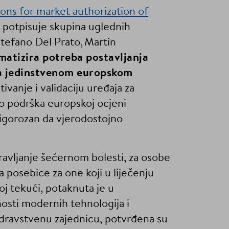
ns for market authorization of
 potpisuje skupina uglednih
Stefano Del Prato, Martin
ematizira potreba postavljanja
 na jedinstvenom europskom
tivanje i validaciju uređaja za
ao podrška europskoj ocjeni
 rigorozan da vjerodostojno
ravljanje šećernom bolesti, za osobe
a posebice za one koji u liječenju
j tekući, potaknuta je u
nosti modernih tehnologija i
i zdravstvenu zajednicu, potvrđena su