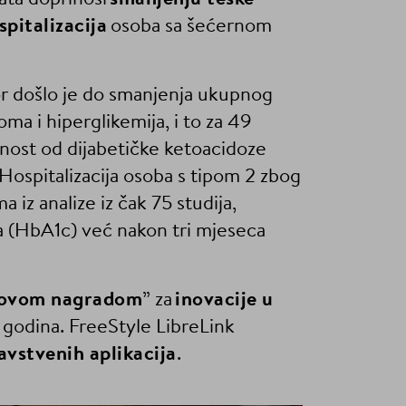
spitalizacija
osoba sa šećernom
zor došlo je do smanjenja ukupnog
oma i hiperglikemija, i to za 49
snost od dijabetičke ketoacidoze
Hospitalizacija osoba s tipom 2 zbog
 iz analize iz čak 75 studija,
a (HbA1c) već nakon tri mjeseca
ovom nagradom
” za
inovacije u
 godina. FreeStyle LibreLink
ravstvenih aplikacija
.