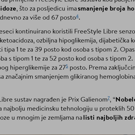
cidoze
, što za posljedicu ima
smanjenje broja ho
4
a dnevno za više od 67 posto
.
jeseci kontinuirano koristili FreeStyle Libre sen
 ketoacidoza, ozbiljna hipoglikemija, dijabetička k
 tipa 1 te za 39 posto kod osoba s tipom 2. Opa
ba s tipom 1 te za 52 posto kod osoba s tipom 2. 
5
zbog hiperglikemije za 27
posto. Prema zaključcima
i sa značajnim smanjenjem glikiranog hemoglobin
7
Libre sustav nagrađen je Prix Galienom
, “
Nobel
za najbolju medicinsku tehnologiju u proteklih 50
ukoze u mnogim je zemljama na
listi najboljih zd