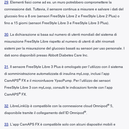
29
. Elementi fisici come ad es. un muro potrebbero compromettere la
connessione dati. Tuttavia, il sensore continua a misurare e salvare i dati del
glucosio fino a 8 ore (sensori FreeStyle Libre 2 e FreeStyle Libre 2 Plus) o
fino a 15 giorni (sensori FreeStyle Libre 3 e FreeStyle Libre 3 Plus).
30
. La dichiarazione si basa sul numero di utenti mondiali del sistema di
misurazione FreeStyle Libre rispetto al numero di utenti di altri rinomati
sistemi per la misurazione del glucosio basati su sensori per uso personale. I
dati sono disponibili presso Abbott Diabetes Care Inc.
31
. Il sensore FreeStyle Libre 3 Plus è omologato per l’utilizzo con il sistema
di somministrazione automatizzata di insulina myLoop, inclusi l’app
®
CamAPS
FX e il microinfusore YpsoPump. Per l’utilizzo dei sensori
FreeStyle Libre 3 con myLoop, consulti le indicazioni fornite con l’app
®
CamAPS
FX.
®
32
. LibreLinkUp è compatibile con la connessione cloud Omnipod
5,
®
disponibile tramite il collegamento dell’ID Omnipod
.
33
. L’app CamAPS FX è compatibile solo con alcuni dispositivi mobili e