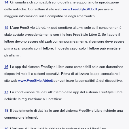
14
. Gli smartwatch compatibili sono quelli che supportano la riproduzione
delle notifiche. Consultare il sito web
www.FreeStyle.Abbott
per avere
maggiori informazioni sulla compatibilità degli smartwatch.
15
. L’app FreeStyle LibreLink può emettere allarmi solo se il sensore non è
stato avviato precedentemente con il lettore FreeStyle Libre 2. Se l’app e il
lettore devono essere utilizzati contemporaneamente, il sensore deve essere
prima scansionato con il lettore. In questo caso, solo il lettore può emettere
gli allarmi.
16
. Le app del sistema FreeStyle Libre sono compatibili solo con determinati
dispositivi mobili e sistemi operativi. Prima di utilizzare le app, consultare il
sito web
www.FreeStyle.Abbott
per verificare la compatibilità del dispositivo.
17
. La condivisione dei dati all’interno delle app del sistema FreeStyle Libre
richiede la registrazione a LibreView.
18
. Il trasferimento di dati tra le app del sistema FreeStyle Libre richiede una
connessione Internet.
19
. L’utilizzo di LibreLinkUp richiede la registrazione a LibreView.