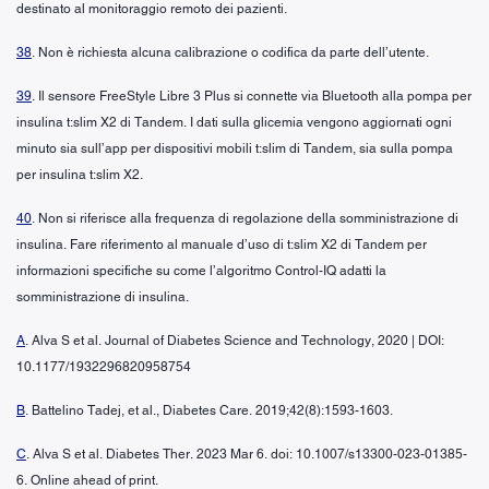
destinato al monitoraggio remoto dei pazienti.
38
. Non è richiesta alcuna calibrazione o codifica da parte dell’utente.
39
. Il sensore FreeStyle Libre 3 Plus si connette via Bluetooth alla pompa per
insulina t:slim X2 di Tandem. I dati sulla glicemia vengono aggiornati ogni
minuto sia sull’app per dispositivi mobili t:slim di Tandem, sia sulla pompa
per insulina t:slim X2.
40
. Non si riferisce alla frequenza di regolazione della somministrazione di
insulina. Fare riferimento al manuale d’uso di t:slim X2 di Tandem per
informazioni specifiche su come l’algoritmo Control-IQ adatti la
somministrazione di insulina.
A
. Alva S et al. Journal of Diabetes Science and Technology, 2020 | DOI:
10.1177/1932296820958754
B
. Battelino Tadej, et al., Diabetes Care. 2019;42(8):1593-1603.
C
. Alva S et al. Diabetes Ther. 2023 Mar 6. doi: 10.1007/s13300-023-01385-
6. Online ahead of print.