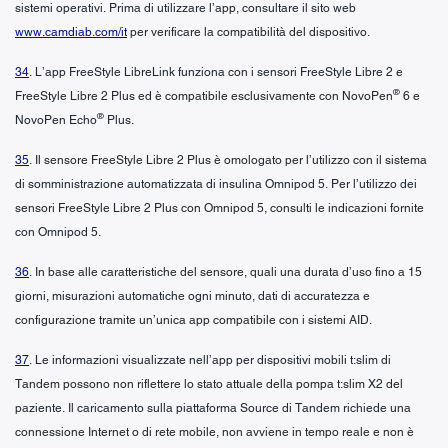
sistemi operativi. Prima di utilizzare l’app, consultare il sito web
www.camdiab.com/it
per verificare la compatibilità del dispositivo.
34
. L’app FreeStyle LibreLink funziona con i sensori FreeStyle Libre 2 e
®
FreeStyle Libre 2 Plus ed è compatibile esclusivamente con NovoPen
6 e
®
NovoPen Echo
Plus.
35
. Il sensore FreeStyle Libre 2 Plus è omologato per l’utilizzo con il sistema
di somministrazione automatizzata di insulina Omnipod 5. Per l’utilizzo dei
sensori FreeStyle Libre 2 Plus con Omnipod 5, consulti le indicazioni fornite
con Omnipod 5.
36
. In base alle caratteristiche del sensore, quali una durata d’uso fino a 15
giorni, misurazioni automatiche ogni minuto, dati di accuratezza e
configurazione tramite un’unica app compatibile con i sistemi AID.
37
. Le informazioni visualizzate nell’app per dispositivi mobili t:slim di
Tandem possono non riflettere lo stato attuale della pompa t:slim X2 del
paziente. Il caricamento sulla piattaforma Source di Tandem richiede una
connessione Internet o di rete mobile, non avviene in tempo reale e non è