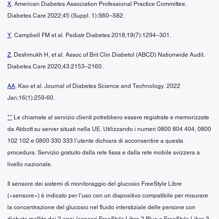
X
. American Diabetes Association Professional Practice Committee.
Diabetes Care 2022;45 (Suppl. 1):S60–S82.
Y
. Campbell FM et al. Pediatr Diabetes 2018;19(7):1294–301.
Z
. Deshmukh H, et al. Assoc of Brit Clin Diabetol (ABCD) Nationwide Audit.
Diabetes Care 2020;43:2153–2160.
AA
. Kao et al. Journal of Diabetes Science and Technology. 2022
Jan;16(1):259-60.
**
Le chiamate al servizio clienti potrebbero essere registrate e memorizzate
da Abbott su server situati nella UE. Utilizzando i numeri 0800 804 404, 0800
102 102 e 0800 330 333 l’utente dichiara di acconsentire a questa
procedura. Servizio gratuito dalla rete fissa e dalla rete mobile svizzera a
livello nazionale.
Il sensore dei sistemi di monitoraggio del glucosio FreeStyle Libre
(«sensore») è indicato per l’uso con un dispositivo compatibile per misurare
la concentrazione del glucosio nel fluido interstiziale delle persone con
diabete mellito dai 2 anni (sensori FreeStyle Libre 2 Plus e FreeStyle Libre 3