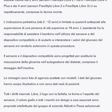
Plus e dai 4 anni (sensori FreeStyle Libre 2 e FreeStyle Libre 3) in su
rispettivamente, comprese le donne incinte.
L’indicazione pediatrica (età 2 - 12 anni) è limitata ai pazienti sottoposti alla
supervisione di una persona di età superiore ai 18 anni. L’assistente ha la
responsabilità di assistere il bambino nell’utilizzo del sensore e del
dispositivo compatibile e di aiutarlo a interpretare i valori del glucosio del
sensore e/o renderlo autonomo in questa procedura.
Il sensore e il dispositivo compatibile sono progettati per sostituire la
misurazione della glicemia nell’autogestione del diabete, compreso il
dosaggio dell’insulina.
Le immagini sono foto di agenzia scattate con modelli. I dati del glucosio
hanno scopo illustrativo e non sono dati reali di pazienti.
Tutti i diritti riservati. Libre, il logo con la farfalla, la forma e l’aspetto del
sensore, il colore giallo e tutti i marchi e/o design a essi associati sono
proprietà intellettuale del gruppo di aziende Abbott in Paesi selezionati.