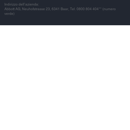
Indirizzo dell’azienda:
Abbott AG, Neuhofstrasse 23, 6341 Baar, Tel. 0800 804 404** (numero
verde)