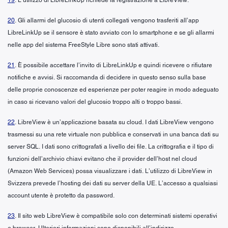
20
. Gli allarmi del glucosio di utenti collegati vengono trasferiti all’app
LibreLinkUp se il sensore è stato avviato con lo smartphone e se gli allarmi
nelle app del sistema FreeStyle Libre sono stati attivati.
21
. È possibile accettare l’invito di LibreLinkUp e quindi ricevere o rifiutare
notifiche e avvisi. Si raccomanda di decidere in questo senso sulla base
delle proprie conoscenze ed esperienze per poter reagire in modo adeguato
in caso si ricevano valori del glucosio troppo alti o troppo bassi.
22
. LibreView è un’applicazione basata su cloud. I dati LibreView vengono
trasmessi su una rete virtuale non pubblica e conservati in una banca dati su
server SQL. I dati sono crittografati a livello dei file. La crittografia e il tipo di
funzioni dell’archivio chiavi evitano che il provider dell’host nel cloud
(Amazon Web Services) possa visualizzare i dati. L’utilizzo di LibreView in
Svizzera prevede l’hosting dei dati su server della UE. L’accesso a qualsiasi
account utente è protetto da password.
23
. Il sito web LibreView è compatibile solo con determinati sistemi operativi
e browser. Ulteriori informazioni sono disponibili all’indirizzo