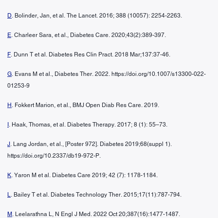
D
. Bolinder, Jan, et al. The Lancet. 2016; 388 (10057): 2254-2263.
E
. Charleer Sara, et al., Diabetes Care. 2020;43(2):389-397.
F
. Dunn T et al. Diabetes Res Clin Pract. 2018 Mar;137:37-46.
G
. Evans M et al., Diabetes Ther. 2022. https://doi.org/10.1007/s13300-022-
01253-9
H
. Fokkert Marion, et al., BMJ Open Diab Res Care. 2019.
I
. Haak, Thomas, et al. Diabetes Therapy. 2017; 8 (1): 55–73.
J
. Lang Jordan, et al., [Poster 972]. Diabetes 2019;68(suppl 1).
https://doi.org/10.2337/db19-972-P.
K
. Yaron M et al. Diabetes Care 2019; 42 (7): 1178-1184.
L
. Bailey T et al. Diabetes Technology Ther. 2015;17(11):787-794.
M
. Leelarathna L, N Engl J Med. 2022 Oct 20;387(16):1477-1487.