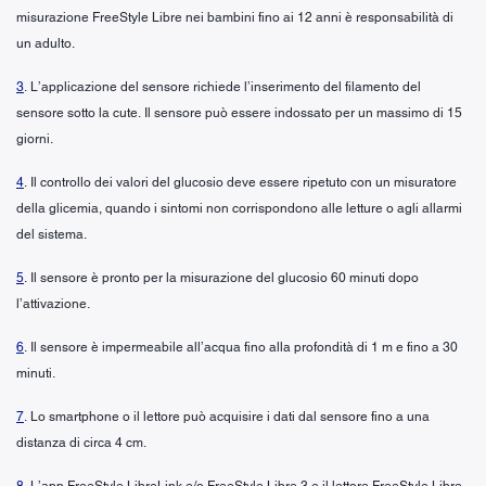
misurazione FreeStyle Libre nei bambini fino ai 12 anni è responsabilità di
un adulto.
3
. L’applicazione del sensore richiede l’inserimento del filamento del
sensore sotto la cute. Il sensore può essere indossato per un massimo di 15
giorni.
4
. Il controllo dei valori del glucosio deve essere ripetuto con un misuratore
della glicemia, quando i sintomi non corrispondono alle letture o agli allarmi
del sistema.
5
. Il sensore è pronto per la misurazione del glucosio 60 minuti dopo
l’attivazione.
6
. Il sensore è impermeabile all’acqua fino alla profondità di 1 m e fino a 30
minuti.
7
. Lo smartphone o il lettore può acquisire i dati dal sensore fino a una
distanza di circa 4 cm.
8
. L’app FreeStyle LibreLink e/o FreeStyle Libre 3 e il lettore FreeStyle Libre