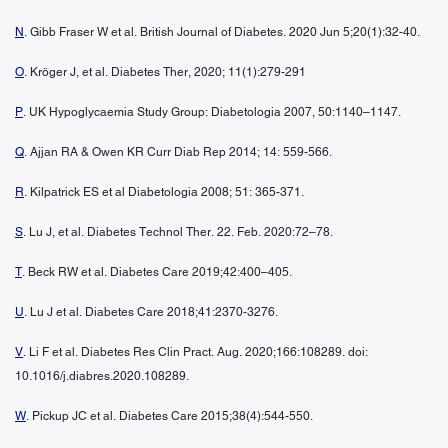
N
. Gibb Fraser W et al. British Journal of Diabetes. 2020 Jun 5;20(1):32-40.
O
. Kröger J, et al. Diabetes Ther, 2020; 11(1):279-291
P
. UK Hypoglycaemia Study Group: Diabetologia 2007, 50:1140–1147.
Q
. Ajjan RA & Owen KR Curr Diab Rep 2014; 14: 559-566.
R
. Kilpatrick ES et al Diabetologia 2008; 51: 365-371.
S
. Lu J, et al. Diabetes Technol Ther. 22. Feb. 2020:72–78.
T
. Beck RW et al. Diabetes Care 2019;42:400–405.
U
. Lu J et al. Diabetes Care 2018;41:2370-3276.
V
. Li F et al. Diabetes Res Clin Pract. Aug. 2020;166:108289. doi:
10.1016/j.diabres.2020.108289.
W
. Pickup JC et al. Diabetes Care 2015;38(4):544-550.