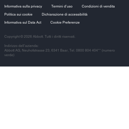
Informativa sulla privacy
Termini d’uso
Condizioni di vendita
Politica sui cookie
Dichiarazione di accessibilità
Informativa sul Data Act
Cookie Preferenze
Copyright © 2026 Abbott. Tutti i diritti riservati.
Indirizzo dell’azienda:
Abbott AG, Neuhofstrasse 23, 6341 Baar, Tel. 0800 804 404** (numero
verde)