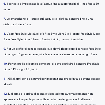
6
. Il sensore è impermeabile all’acqua fino alla profondità di 1 m e fino a 30
minuti.
7
. Lo smartphone o il lettore può acquisire i dati dal sensore fino a una
distanza di circa 4 cm.
8
. L’app FreeStyle LibreLink e/o FreeStyle Libre 3 e il lettore FreeStyle Libre
2 e/o FreeStyle Libre 3 hanno funzioni simili, ma non identiche.
9
. Per un profilo glicemico completo, si dovrà riapplicare il sensore FreeStyle
Libre ogni 14 giorni ed eseguire la scansione almeno una volta ogni 8 ore.
10
. Per un profilo glicemico completo, si deve sostituire il sensore FreeStyle
Libre 3 Plus ogni 15 giorni.
11
. Gli allarmi sono disattivati per impostazione predefinita e devono essere
attivati.
12
. L’allarme di perdita di segnale viene attivato automaticamente non
appena si attiva per la prima volta un allarme del glucosio. L’allarme di
perdita di segnale può essere disattivato e riattivato in qualsiasi momento.