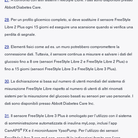
Abbott Diabetes Care.
28
. Per un profilo glicemico completo, si deve sostituire il sensore FreeStyle
Libre 2 Plus ogni 15 giorni ed eseguire una scansione quando si verifica una
perdita di segnale.
29
. Elementi fisici come ad es. un muro potrebbero compromettere la
connessione dati. Tuttavia, il sensore continua a misurare e salvare i dati del
glucosio fino a 8 ore (sensori FreeStyle Libre 2 e FreeStyle Libre 2 Plus) o
fino a 15 giorni (sensori FreeStyle Libre 3 e FreeStyle Libre 3 Plus).
30
. La dichiarazione si basa sul numero di utenti mondiali del sistema di
misurazione FreeStyle Libre rispetto al numero di utenti di altri rinomati
sistemi per la misurazione del glucosio basati su sensori per uso personale. I
dati sono disponibili presso Abbott Diabetes Care Inc.
31
. Il sensore FreeStyle Libre 3 Plus è omologato per l’utilizzo con il sistema
di somministrazione automatizzata di insulina myLoop, inclusi l’app
®
CamAPS
FX e il microinfusore YpsoPump. Per l’utilizzo dei sensori
FreeStyle Libre 3 con myLoop, consulti le indicazioni fornite con l’app