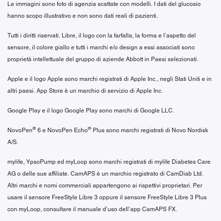
Le immagini sono foto di agenzia scattate con modelli. I dati del glucosio
hanno scopo illustrativo e non sono dati reali di pazienti.
Tutti i diritti riservati. Libre, il logo con la farfalla, la forma e l’aspetto del
sensore, il colore giallo e tutti i marchi e/o design a essi associati sono
proprietà intellettuale del gruppo di aziende Abbott in Paesi selezionati.
Apple e il logo Apple sono marchi registrati di Apple Inc., negli Stati Uniti e in
altri paesi. App Store è un marchio di servizio di Apple Inc.
Google Play e il logo Google Play sono marchi di Google LLC.
®
®
NovoPen
6 e NovoPen Echo
Plus sono marchi registrati di Novo Nordisk
A/S.
mylife, YpsoPump ed myLoop sono marchi registrati di mylife Diabetes Care
AG o delle sue affiliate. CamAPS è un marchio registrato di CamDiab Ltd.
Altri marchi e nomi commerciali appartengono ai rispettivi proprietari. Per
usare il sensore FreeStyle Libre 3 oppure il sensore FreeStyle Libre 3 Plus
con myLoop, consultare il manuale d’uso dell’app CamAPS FX.