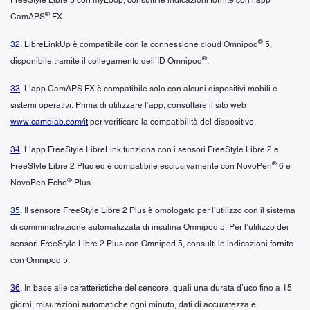
®
CamAPS
FX.
®
32
. LibreLinkUp è compatibile con la connessione cloud Omnipod
5,
®
disponibile tramite il collegamento dell’ID Omnipod
.
33
. L’app CamAPS FX è compatibile solo con alcuni dispositivi mobili e
sistemi operativi. Prima di utilizzare l’app, consultare il sito web
www.camdiab.com/it
per verificare la compatibilità del dispositivo.
34
. L’app FreeStyle LibreLink funziona con i sensori FreeStyle Libre 2 e
®
FreeStyle Libre 2 Plus ed è compatibile esclusivamente con NovoPen
6 e
®
NovoPen Echo
Plus.
35
. Il sensore FreeStyle Libre 2 Plus è omologato per l’utilizzo con il sistema
di somministrazione automatizzata di insulina Omnipod 5. Per l’utilizzo dei
sensori FreeStyle Libre 2 Plus con Omnipod 5, consulti le indicazioni fornite
con Omnipod 5.
36
. In base alle caratteristiche del sensore, quali una durata d’uso fino a 15
giorni, misurazioni automatiche ogni minuto, dati di accuratezza e