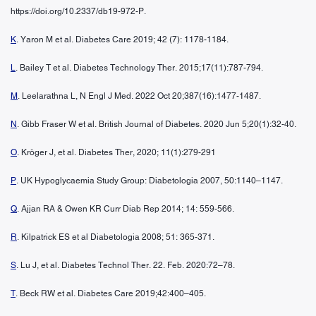
https://doi.org/10.2337/db19-972-P.
K
. Yaron M et al. Diabetes Care 2019; 42 (7): 1178-1184.
L
. Bailey T et al. Diabetes Technology Ther. 2015;17(11):787-794.
M
. Leelarathna L, N Engl J Med. 2022 Oct 20;387(16):1477-1487.
N
. Gibb Fraser W et al. British Journal of Diabetes. 2020 Jun 5;20(1):32-40.
O
. Kröger J, et al. Diabetes Ther, 2020; 11(1):279-291
P
. UK Hypoglycaemia Study Group: Diabetologia 2007, 50:1140–1147.
Q
. Ajjan RA & Owen KR Curr Diab Rep 2014; 14: 559-566.
R
. Kilpatrick ES et al Diabetologia 2008; 51: 365-371.
S
. Lu J, et al. Diabetes Technol Ther. 22. Feb. 2020:72–78.
T
. Beck RW et al. Diabetes Care 2019;42:400–405.