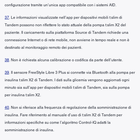
configurazione tramite un’unica app compatibile con i sistemi AID.
37
. Le informazioni visualizzate nell’app per dispositivi mobili t:slim di
Tandem possono non riflettere lo stato attuale della pompa t:slim X2 del
paziente. Il caricamento sulla piattaforma Source di Tandem richiede una
connessione Internet o di rete mobile, non avviene in tempo reale e non è
destinato al monitoraggio remoto dei pazienti.
38
. Non è richiesta alcuna calibrazione o codifica da parte dell’utente.
39
. Il sensore FreeStyle Libre 3 Plus si connette via Bluetooth alla pompa per
insulina t:slim X2 di Tandem. I dati sulla glicemia vengono aggiornati ogni
minuto sia sull’app per dispositivi mobili t:slim di Tandem, sia sulla pompa
per insulina t:slim X2.
40
. Non si riferisce alla frequenza di regolazione della somministrazione di
insulina. Fare riferimento al manuale d’uso di t:slim X2 di Tandem per
informazioni specifiche su come l’algoritmo Control-IQ adatti la
somministrazione di insulina.