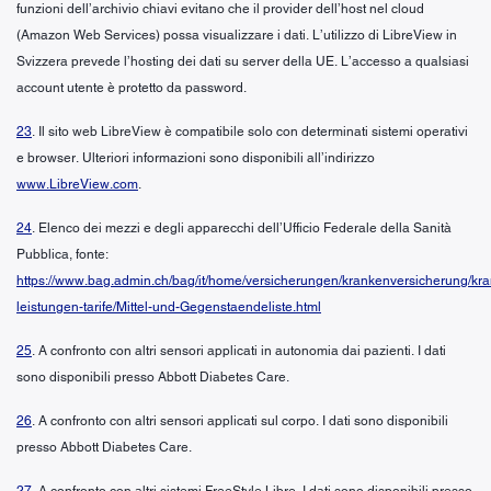
funzioni dell’archivio chiavi evitano che il provider dell’host nel cloud
(Amazon Web Services) possa visualizzare i dati. L’utilizzo di LibreView in
Svizzera prevede l’hosting dei dati su server della UE. L’accesso a qualsiasi
account utente è protetto da password.
23
. Il sito web LibreView è compatibile solo con determinati sistemi operativi
e browser. Ulteriori informazioni sono disponibili all’indirizzo
www.LibreView.com
.
24
. Elenco dei mezzi e degli apparecchi dell’Ufficio Federale della Sanità
Pubblica, fonte:
https://www.bag.admin.ch/bag/it/home/versicherungen/krankenversicherung/kr
leistungen-tarife/Mittel-und-Gegenstaendeliste.html
25
. A confronto con altri sensori applicati in autonomia dai pazienti. I dati
sono disponibili presso Abbott Diabetes Care.
26
. A confronto con altri sensori applicati sul corpo. I dati sono disponibili
presso Abbott Diabetes Care.
27
. A confronto con altri sistemi FreeStyle Libre. I dati sono disponibili presso