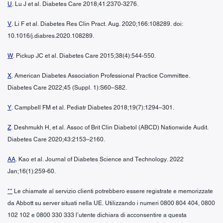
U
. Lu J et al. Diabetes Care 2018;41:2370-3276.
V
. Li F et al. Diabetes Res Clin Pract. Aug. 2020;166:108289. doi:
10.1016/j.diabres.2020.108289.
W
. Pickup JC et al. Diabetes Care 2015;38(4):544-550.
X
. American Diabetes Association Professional Practice Committee.
Diabetes Care 2022;45 (Suppl. 1):S60–S82.
Y
. Campbell FM et al. Pediatr Diabetes 2018;19(7):1294–301.
Z
. Deshmukh H, et al. Assoc of Brit Clin Diabetol (ABCD) Nationwide Audit.
Diabetes Care 2020;43:2153–2160.
AA
. Kao et al. Journal of Diabetes Science and Technology. 2022
Jan;16(1):259-60.
**
Le chiamate al servizio clienti potrebbero essere registrate e memorizzate
da Abbott su server situati nella UE. Utilizzando i numeri 0800 804 404, 0800
102 102 e 0800 330 333 l’utente dichiara di acconsentire a questa