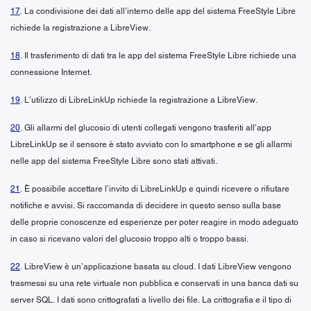
17
. La condivisione dei dati all’interno delle app del sistema FreeStyle Libre
richiede la registrazione a LibreView.
18
. Il trasferimento di dati tra le app del sistema FreeStyle Libre richiede una
connessione Internet.
19
. L’utilizzo di LibreLinkUp richiede la registrazione a LibreView.
20
. Gli allarmi del glucosio di utenti collegati vengono trasferiti all’app
LibreLinkUp se il sensore è stato avviato con lo smartphone e se gli allarmi
nelle app del sistema FreeStyle Libre sono stati attivati.
21
. È possibile accettare l’invito di LibreLinkUp e quindi ricevere o rifiutare
notifiche e avvisi. Si raccomanda di decidere in questo senso sulla base
delle proprie conoscenze ed esperienze per poter reagire in modo adeguato
in caso si ricevano valori del glucosio troppo alti o troppo bassi.
22
. LibreView è un’applicazione basata su cloud. I dati LibreView vengono
trasmessi su una rete virtuale non pubblica e conservati in una banca dati su
server SQL. I dati sono crittografati a livello dei file. La crittografia e il tipo di