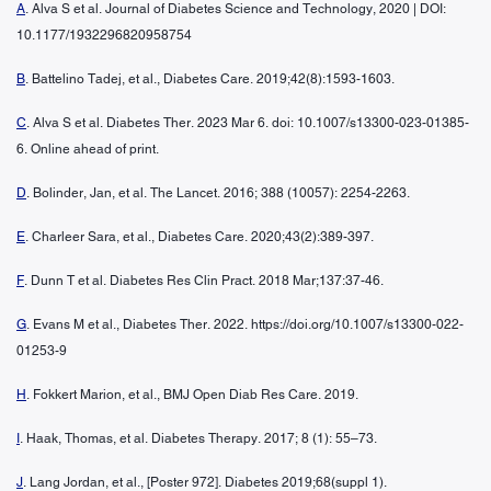
A
. Alva S et al. Journal of Diabetes Science and Technology, 2020 | DOI:
10.1177/1932296820958754
B
. Battelino Tadej, et al., Diabetes Care. 2019;42(8):1593-1603.
C
. Alva S et al. Diabetes Ther. 2023 Mar 6. doi: 10.1007/s13300-023-01385-
6. Online ahead of print.
D
. Bolinder, Jan, et al. The Lancet. 2016; 388 (10057): 2254-2263.
E
. Charleer Sara, et al., Diabetes Care. 2020;43(2):389-397.
F
. Dunn T et al. Diabetes Res Clin Pract. 2018 Mar;137:37-46.
G
. Evans M et al., Diabetes Ther. 2022. https://doi.org/10.1007/s13300-022-
01253-9
H
. Fokkert Marion, et al., BMJ Open Diab Res Care. 2019.
I
. Haak, Thomas, et al. Diabetes Therapy. 2017; 8 (1): 55–73.
J
. Lang Jordan, et al., [Poster 972]. Diabetes 2019;68(suppl 1).