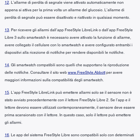
12
. L’allarme di perdita di segnale viene attivato automaticamente non
appena si attiva per la prima volta un allarme del glucosio. L’allarme di
perdita di segnale può essere disattivato e riattivato in qualsiasi momento.
13
. Per ricevere gli allarmi dall’app FreeStyle LibreLink o dall’app FreeStyle
Libre 3 sullo smartwatch è necessario avere attivato la funzione di allarme,
avere collegato il cellulare con lo smartwatch e avere configurato entrambi i
dispositivi alla ricezione di notifiche per rendere disponibili le notifiche.
14
. Gli smartwatch compatibili sono quelli che supportano la riproduzione
delle notifiche. Consultare il sito web
www.FreeStyle.Abbott
per avere
maggiori informazioni sulla compatibilità degli smartwatch.
15
. L’app FreeStyle LibreLink può emettere allarmi solo se il sensore non è
stato avviato precedentemente con il lettore FreeStyle Libre 2. Se l’app e il
lettore devono essere utilizzati contemporaneamente, il sensore deve essere
prima scansionato con il lettore. In questo caso, solo il lettore può emettere
gli allarmi.
16
. Le app del sistema FreeStyle Libre sono compatibili solo con determinati