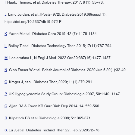
I
. Haak, Thomas, et al. Diabetes Therapy. 2017; 8 (1): 55–73.
J
. Lang Jordan, et al., [Poster 972]. Diabetes 2019;68(suppl 1).
https://doi.org/10.2337/db19-972-P.
K
. Yaron M et al. Diabetes Care 2019; 42 (7): 1178-1184.
L
. Bailey T et al. Diabetes Technology Ther. 2015;17(11):787-794.
M
. Leelarathna L, N Engl J Med. 2022 Oct 20;387(16):1477-1487.
N
. Gibb Fraser W et al. British Journal of Diabetes. 2020 Jun 5;20(1):32-40.
O
. Kröger J, et al. Diabetes Ther, 2020; 11(1):279-291
P
. UK Hypoglycaemia Study Group: Diabetologia 2007, 50:1140–1147.
Q
. Ajjan RA & Owen KR Curr Diab Rep 2014; 14: 559-566.
R
. Kilpatrick ES et al Diabetologia 2008; 51: 365-371.
S
. Lu J, et al. Diabetes Technol Ther. 22. Feb. 2020:72–78.