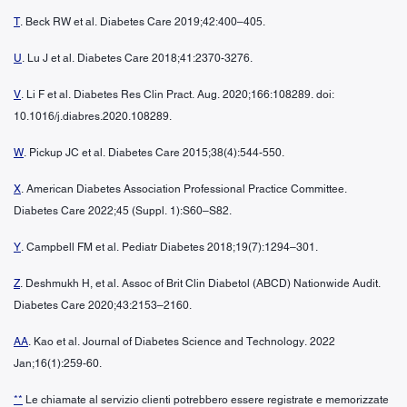
T
. Beck RW et al. Diabetes Care 2019;42:400–405.
U
. Lu J et al. Diabetes Care 2018;41:2370-3276.
V
. Li F et al. Diabetes Res Clin Pract. Aug. 2020;166:108289. doi:
10.1016/j.diabres.2020.108289.
W
. Pickup JC et al. Diabetes Care 2015;38(4):544-550.
X
. American Diabetes Association Professional Practice Committee.
Diabetes Care 2022;45 (Suppl. 1):S60–S82.
Y
. Campbell FM et al. Pediatr Diabetes 2018;19(7):1294–301.
Z
. Deshmukh H, et al. Assoc of Brit Clin Diabetol (ABCD) Nationwide Audit.
Diabetes Care 2020;43:2153–2160.
AA
. Kao et al. Journal of Diabetes Science and Technology. 2022
Jan;16(1):259-60.
**
Le chiamate al servizio clienti potrebbero essere registrate e memorizzate