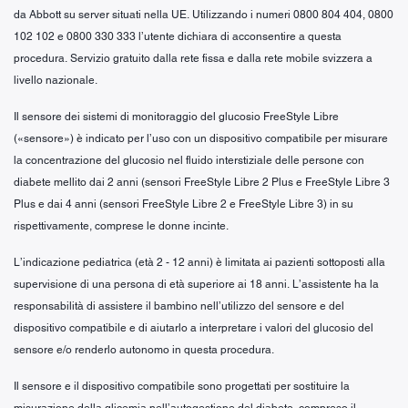
da Abbott su server situati nella UE. Utilizzando i numeri 0800 804 404, 0800
102 102 e 0800 330 333 l’utente dichiara di acconsentire a questa
procedura. Servizio gratuito dalla rete fissa e dalla rete mobile svizzera a
livello nazionale.
Il sensore dei sistemi di monitoraggio del glucosio FreeStyle Libre
(«sensore») è indicato per l’uso con un dispositivo compatibile per misurare
la concentrazione del glucosio nel fluido interstiziale delle persone con
diabete mellito dai 2 anni (sensori FreeStyle Libre 2 Plus e FreeStyle Libre 3
Plus e dai 4 anni (sensori FreeStyle Libre 2 e FreeStyle Libre 3) in su
rispettivamente, comprese le donne incinte.
L’indicazione pediatrica (età 2 - 12 anni) è limitata ai pazienti sottoposti alla
supervisione di una persona di età superiore ai 18 anni. L’assistente ha la
responsabilità di assistere il bambino nell’utilizzo del sensore e del
dispositivo compatibile e di aiutarlo a interpretare i valori del glucosio del
sensore e/o renderlo autonomo in questa procedura.
Il sensore e il dispositivo compatibile sono progettati per sostituire la
misurazione della glicemia nell’autogestione del diabete, compreso il