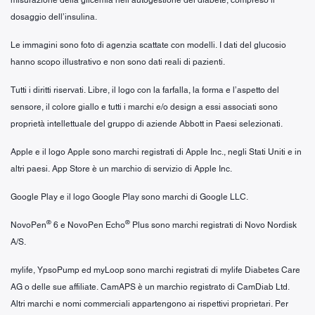
dosaggio dell’insulina.
Le immagini sono foto di agenzia scattate con modelli. I dati del glucosio
hanno scopo illustrativo e non sono dati reali di pazienti.
Tutti i diritti riservati. Libre, il logo con la farfalla, la forma e l’aspetto del
sensore, il colore giallo e tutti i marchi e/o design a essi associati sono
proprietà intellettuale del gruppo di aziende Abbott in Paesi selezionati.
Apple e il logo Apple sono marchi registrati di Apple Inc., negli Stati Uniti e in
altri paesi. App Store è un marchio di servizio di Apple Inc.
Google Play e il logo Google Play sono marchi di Google LLC.
®
®
NovoPen
6 e NovoPen Echo
Plus sono marchi registrati di Novo Nordisk
A/S.
mylife, YpsoPump ed myLoop sono marchi registrati di mylife Diabetes Care
AG o delle sue affiliate. CamAPS è un marchio registrato di CamDiab Ltd.
Altri marchi e nomi commerciali appartengono ai rispettivi proprietari. Per