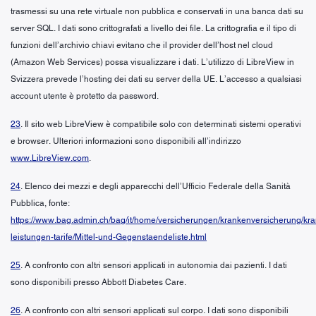
trasmessi su una rete virtuale non pubblica e conservati in una banca dati su
server SQL. I dati sono crittografati a livello dei file. La crittografia e il tipo di
funzioni dell’archivio chiavi evitano che il provider dell’host nel cloud
(Amazon Web Services) possa visualizzare i dati. L’utilizzo di LibreView in
Svizzera prevede l’hosting dei dati su server della UE. L’accesso a qualsiasi
account utente è protetto da password.
23
. Il sito web LibreView è compatibile solo con determinati sistemi operativi
e browser. Ulteriori informazioni sono disponibili all’indirizzo
www.LibreView.com
.
24
. Elenco dei mezzi e degli apparecchi dell’Ufficio Federale della Sanità
Pubblica, fonte:
https://www.bag.admin.ch/bag/it/home/versicherungen/krankenversicherung/kr
leistungen-tarife/Mittel-und-Gegenstaendeliste.html
25
. A confronto con altri sensori applicati in autonomia dai pazienti. I dati
sono disponibili presso Abbott Diabetes Care.
26
. A confronto con altri sensori applicati sul corpo. I dati sono disponibili