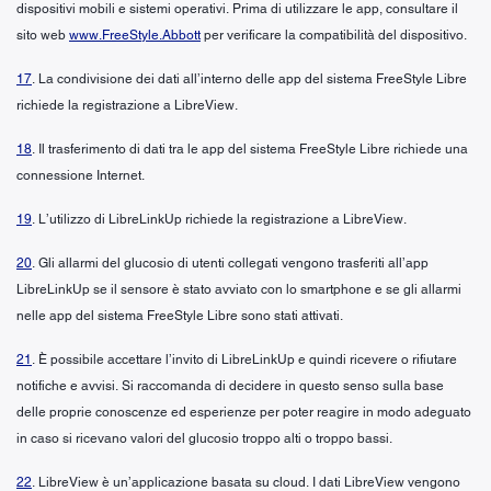
dispositivi mobili e sistemi operativi. Prima di utilizzare le app, consultare il
sito web
www.FreeStyle.Abbott
per verificare la compatibilità del dispositivo.
17
. La condivisione dei dati all’interno delle app del sistema FreeStyle Libre
richiede la registrazione a LibreView.
18
. Il trasferimento di dati tra le app del sistema FreeStyle Libre richiede una
connessione Internet.
19
. L’utilizzo di LibreLinkUp richiede la registrazione a LibreView.
20
. Gli allarmi del glucosio di utenti collegati vengono trasferiti all’app
LibreLinkUp se il sensore è stato avviato con lo smartphone e se gli allarmi
nelle app del sistema FreeStyle Libre sono stati attivati.
21
. È possibile accettare l’invito di LibreLinkUp e quindi ricevere o rifiutare
notifiche e avvisi. Si raccomanda di decidere in questo senso sulla base
delle proprie conoscenze ed esperienze per poter reagire in modo adeguato
in caso si ricevano valori del glucosio troppo alti o troppo bassi.
22
. LibreView è un’applicazione basata su cloud. I dati LibreView vengono