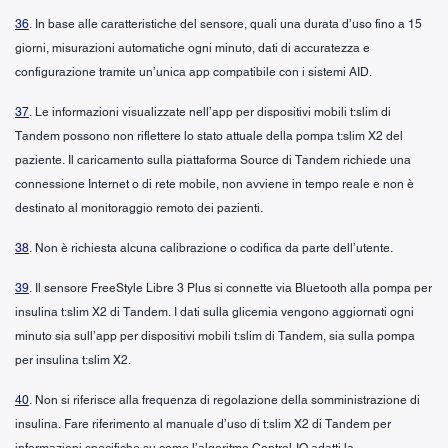
36
. In base alle caratteristiche del sensore, quali una durata d’uso fino a 15
giorni, misurazioni automatiche ogni minuto, dati di accuratezza e
configurazione tramite un’unica app compatibile con i sistemi AID.
37
. Le informazioni visualizzate nell’app per dispositivi mobili t:slim di
Tandem possono non riflettere lo stato attuale della pompa t:slim X2 del
paziente. Il caricamento sulla piattaforma Source di Tandem richiede una
connessione Internet o di rete mobile, non avviene in tempo reale e non è
destinato al monitoraggio remoto dei pazienti.
38
. Non è richiesta alcuna calibrazione o codifica da parte dell’utente.
39
. Il sensore FreeStyle Libre 3 Plus si connette via Bluetooth alla pompa per
insulina t:slim X2 di Tandem. I dati sulla glicemia vengono aggiornati ogni
minuto sia sull’app per dispositivi mobili t:slim di Tandem, sia sulla pompa
per insulina t:slim X2.
40
. Non si riferisce alla frequenza di regolazione della somministrazione di
insulina. Fare riferimento al manuale d’uso di t:slim X2 di Tandem per
informazioni specifiche su come l’algoritmo Control-IQ adatti la