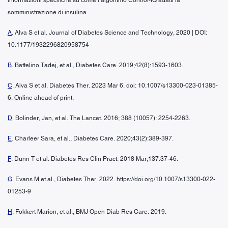
somministrazione di insulina.
A
. Alva S et al. Journal of Diabetes Science and Technology, 2020 | DOI:
10.1177/1932296820958754
B
. Battelino Tadej, et al., Diabetes Care. 2019;42(8):1593-1603.
C
. Alva S et al. Diabetes Ther. 2023 Mar 6. doi: 10.1007/s13300-023-01385-
6. Online ahead of print.
D
. Bolinder, Jan, et al. The Lancet. 2016; 388 (10057): 2254-2263.
E
. Charleer Sara, et al., Diabetes Care. 2020;43(2):389-397.
F
. Dunn T et al. Diabetes Res Clin Pract. 2018 Mar;137:37-46.
G
. Evans M et al., Diabetes Ther. 2022. https://doi.org/10.1007/s13300-022-
01253-9
H
. Fokkert Marion, et al., BMJ Open Diab Res Care. 2019.