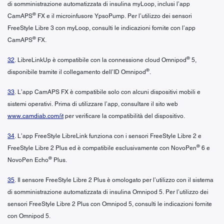
di somministrazione automatizzata di insulina myLoop, inclusi l’app
®
CamAPS
FX e il microinfusore YpsoPump. Per l’utilizzo dei sensori
FreeStyle Libre 3 con myLoop, consulti le indicazioni fornite con l’app
®
CamAPS
FX.
®
32
. LibreLinkUp è compatibile con la connessione cloud Omnipod
5,
®
disponibile tramite il collegamento dell’ID Omnipod
.
33
. L’app CamAPS FX è compatibile solo con alcuni dispositivi mobili e
sistemi operativi. Prima di utilizzare l’app, consultare il sito web
www.camdiab.com/it
per verificare la compatibilità del dispositivo.
34
. L’app FreeStyle LibreLink funziona con i sensori FreeStyle Libre 2 e
®
FreeStyle Libre 2 Plus ed è compatibile esclusivamente con NovoPen
6 e
®
NovoPen Echo
Plus.
35
. Il sensore FreeStyle Libre 2 Plus è omologato per l’utilizzo con il sistema
di somministrazione automatizzata di insulina Omnipod 5. Per l’utilizzo dei
sensori FreeStyle Libre 2 Plus con Omnipod 5, consulti le indicazioni fornite
con Omnipod 5.