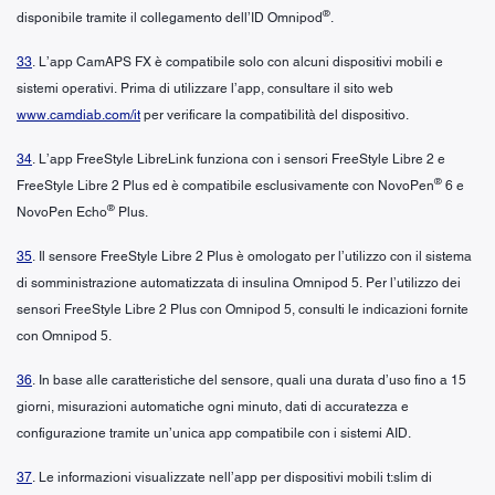
®
disponibile tramite il collegamento dell’ID Omnipod
.
33
. L’app CamAPS FX è compatibile solo con alcuni dispositivi mobili e
sistemi operativi. Prima di utilizzare l’app, consultare il sito web
www.camdiab.com/it
per verificare la compatibilità del dispositivo.
34
. L’app FreeStyle LibreLink funziona con i sensori FreeStyle Libre 2 e
®
FreeStyle Libre 2 Plus ed è compatibile esclusivamente con NovoPen
6 e
®
NovoPen Echo
Plus.
35
. Il sensore FreeStyle Libre 2 Plus è omologato per l’utilizzo con il sistema
di somministrazione automatizzata di insulina Omnipod 5. Per l’utilizzo dei
sensori FreeStyle Libre 2 Plus con Omnipod 5, consulti le indicazioni fornite
con Omnipod 5.
36
. In base alle caratteristiche del sensore, quali una durata d’uso fino a 15
giorni, misurazioni automatiche ogni minuto, dati di accuratezza e
configurazione tramite un’unica app compatibile con i sistemi AID.
37
. Le informazioni visualizzate nell’app per dispositivi mobili t:slim di