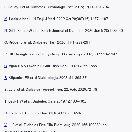
L
. Bailey T et al. Diabetes Technology Ther. 2015;17(11):787-794.
M
. Leelarathna L, N Engl J Med. 2022 Oct 20;387(16):1477-1487.
N
. Gibb Fraser W et al. British Journal of Diabetes. 2020 Jun 5;20(1):32-40.
O
. Kröger J, et al. Diabetes Ther, 2020; 11(1):279-291
P
. UK Hypoglycaemia Study Group: Diabetologia 2007, 50:1140–1147.
Q
. Ajjan RA & Owen KR Curr Diab Rep 2014; 14: 559-566.
R
. Kilpatrick ES et al Diabetologia 2008; 51: 365-371.
S
. Lu J, et al. Diabetes Technol Ther. 22. Feb. 2020:72–78.
T
. Beck RW et al. Diabetes Care 2019;42:400–405.
U
. Lu J et al. Diabetes Care 2018;41:2370-3276.
V
. Li F et al. Diabetes Res Clin Pract. Aug. 2020;166:108289. doi:
10.1016/j.diabres.2020.108289.