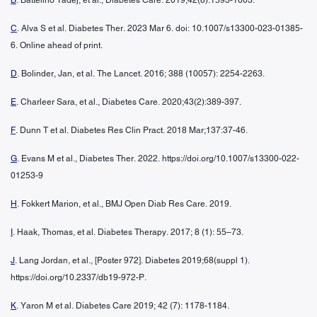
C
. Alva S et al. Diabetes Ther. 2023 Mar 6. doi: 10.1007/s13300-023-01385-
6. Online ahead of print.
D
. Bolinder, Jan, et al. The Lancet. 2016; 388 (10057): 2254-2263.
E
. Charleer Sara, et al., Diabetes Care. 2020;43(2):389-397.
F
. Dunn T et al. Diabetes Res Clin Pract. 2018 Mar;137:37-46.
G
. Evans M et al., Diabetes Ther. 2022. https://doi.org/10.1007/s13300-022-
01253-9
H
. Fokkert Marion, et al., BMJ Open Diab Res Care. 2019.
I
. Haak, Thomas, et al. Diabetes Therapy. 2017; 8 (1): 55–73.
J
. Lang Jordan, et al., [Poster 972]. Diabetes 2019;68(suppl 1).
https://doi.org/10.2337/db19-972-P.
K
. Yaron M et al. Diabetes Care 2019; 42 (7): 1178-1184.