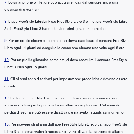
7
. Lo smartphone o il lettore può acquisire i dati dal sensore fino a una
distanza di circa 4 cm.
8
. L’app FreeStyle LibreLink e/o FreeStyle Libre 3 e il lettore FreeStyle Libre
2 e/o FreeStyle Libre 3 hanno funzioni simili, ma non identiche.
9
. Per un profilo glicemico completo, si dovrà riapplicare il sensore FreeStyle
Libre ogni 14 giorni ed eseguire la scansione almeno una volta ogni 8 ore.
10
. Per un profilo glicemico completo, si deve sostituire il sensore FreeStyle
Libre 3 Plus ogni 15 giorni.
11
. Gli allarmi sono disattivati per impostazione predefinita e devono essere
attivati.
12
. L’allarme di perdita di segnale viene attivato automaticamente non
appena si attiva per la prima volta un allarme del glucosio. L’allarme di
perdita di segnale può essere disattivato e riattivato in qualsiasi momento.
13
. Per ricevere gli allarmi dall’app FreeStyle LibreLink o dall’app FreeStyle
Libre 3 sullo smartwatch è necessario avere attivato la funzione di allarme,