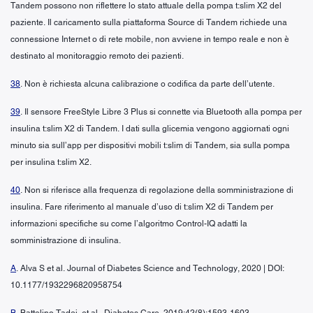
Tandem possono non riflettere lo stato attuale della pompa t:slim X2 del
paziente. Il caricamento sulla piattaforma Source di Tandem richiede una
connessione Internet o di rete mobile, non avviene in tempo reale e non è
destinato al monitoraggio remoto dei pazienti.
38
. Non è richiesta alcuna calibrazione o codifica da parte dell’utente.
39
. Il sensore FreeStyle Libre 3 Plus si connette via Bluetooth alla pompa per
insulina t:slim X2 di Tandem. I dati sulla glicemia vengono aggiornati ogni
minuto sia sull’app per dispositivi mobili t:slim di Tandem, sia sulla pompa
per insulina t:slim X2.
40
. Non si riferisce alla frequenza di regolazione della somministrazione di
insulina. Fare riferimento al manuale d’uso di t:slim X2 di Tandem per
informazioni specifiche su come l’algoritmo Control-IQ adatti la
somministrazione di insulina.
A
. Alva S et al. Journal of Diabetes Science and Technology, 2020 | DOI:
10.1177/1932296820958754
B
. Battelino Tadej, et al., Diabetes Care. 2019;42(8):1593-1603.