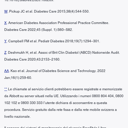
W
. Pickup JC et al. Diabetes Care 2015;38(4):544-550.
X
. American Diabetes Association Professional Practice Committee.
Diabetes Care 2022;45 (Suppl. 1):S60–S82.
Y
. Campbell FM et al. Pediatr Diabetes 2018;19(7):1294–301.
Z
. Deshmukh H, et al. Assoc of Brit Clin Diabetol (ABCD) Nationwide Audit.
Diabetes Care 2020;43:2153–2160.
AA
. Kao et al. Journal of Diabetes Science and Technology. 2022
Jan;16(1):259-60.
**
Le chiamate al servizio clienti potrebbero essere registrate e memorizzate
da Abbott su server situati nella UE. Utilizzando i numeri 0800 804 404, 0800
102 102 e 0800 330 333 l’utente dichiara di acconsentire a questa
procedura. Servizio gratuito dalla rete fissa e dalla rete mobile svizzera a
livello nazionale.
Il sensore dei sistemi di monitoraggio del glucosio FreeStyle Libre