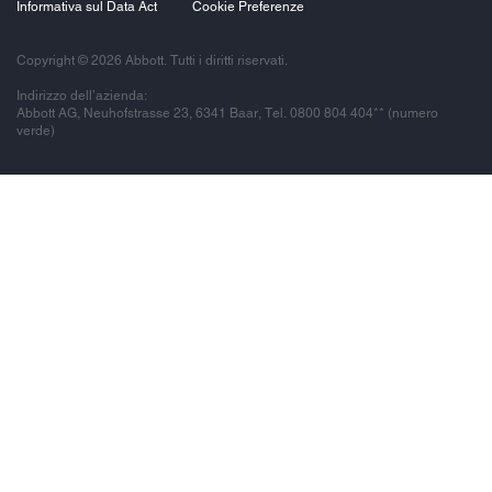
Informativa sul Data Act
Cookie Preferenze
Copyright © 2026 Abbott. Tutti i diritti riservati.
Indirizzo dell’azienda:
Abbott AG, Neuhofstrasse 23, 6341 Baar, Tel. 0800 804 404** (numero
verde)