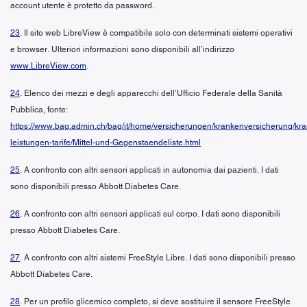
account utente è protetto da password.
23
. Il sito web LibreView è compatibile solo con determinati sistemi operativi
e browser. Ulteriori informazioni sono disponibili all’indirizzo
www.LibreView.com
.
24
. Elenco dei mezzi e degli apparecchi dell’Ufficio Federale della Sanità
Pubblica, fonte:
https://www.bag.admin.ch/bag/it/home/versicherungen/krankenversicherung/kr
leistungen-tarife/Mittel-und-Gegenstaendeliste.html
25
. A confronto con altri sensori applicati in autonomia dai pazienti. I dati
sono disponibili presso Abbott Diabetes Care.
26
. A confronto con altri sensori applicati sul corpo. I dati sono disponibili
presso Abbott Diabetes Care.
27
. A confronto con altri sistemi FreeStyle Libre. I dati sono disponibili presso
Abbott Diabetes Care.
28
. Per un profilo glicemico completo, si deve sostituire il sensore FreeStyle