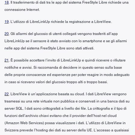
18
. Il trasferimento di dati tra le app del sistema FreeStyle Libre richiede una
connessione Internet.
19
. L’utilizzo di LibreLinkUp richiede la registrazione a LibreView.
20
. Gli allarmi del glucosio di utenti collegati vengono trasferiti all’app
LibreLinkUp se il sensore è stato avviato con lo smartphone e se gli allarmi
nelle app del sistema FreeStyle Libre sono stati attivati.
21
. È possibile accettare l’invito di LibreLinkUp e quindi ricevere o rifiutare
notifiche e avvisi. Si raccomanda di decidere in questo senso sulla base
delle proprie conoscenze ed esperienze per poter reagire in modo adeguato
in caso si ricevano valori del glucosio troppo alti o troppo bassi.
22
. LibreView è un’applicazione basata su cloud. I dati LibreView vengono
trasmessi su una rete virtuale non pubblica e conservati in una banca dati su
server SQL. I dati sono crittografati a livello dei file. La crittografia e il tipo di
funzioni dell’archivio chiavi evitano che il provider dell’host nel cloud
(Amazon Web Services) possa visualizzare i dati. L’utilizzo di LibreView in
Svizzera prevede l’hosting dei dati su server della UE. L’accesso a qualsiasi