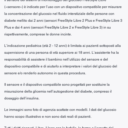
(«sensore») è indicato per l’uso con un dispositivo compatibile per misurare
la concentrazione del glucosio nel fluido interstiziale delle persone con
diabete mellito dai 2 anni (sensori FreeStyle Libre 2 Plus e FreeStyle Libre 3
Plus e dai 4 anni (sensori FreeStyle Libre 2 e FreeStyle Libre 3) in su
rispettivamente, comprese le donne incinte.
L’indicazione pediatrica (età 2 - 12 anni) è limitata ai pazienti sottoposti alla
supervisione di una persona di età superiore ai 18 anni. L’assistente ha la
responsabilità di assistere il bambino nell’utilizzo del sensore e del
dispositivo compatibile e di aiutarlo a interpretare i valori del glucosio del
sensore e/o renderlo autonomo in questa procedura.
Il sensore e il dispositivo compatibile sono progettati per sostituire la
misurazione della glicemia nell’autogestione del diabete, compreso il
dosaggio dell’insulina.
Le immagini sono foto di agenzia scattate con modelli. I dati del glucosio
hanno scopo illustrativo e non sono dati reali di pazienti.
Tutti i diritti riservati. Libre, il logo con la farfalla, la forma e l’aspetto del