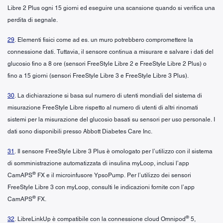
Libre 2 Plus ogni 15 giorni ed eseguire una scansione quando si verifica una
perdita di segnale.
29
. Elementi fisici come ad es. un muro potrebbero compromettere la
connessione dati. Tuttavia, il sensore continua a misurare e salvare i dati del
glucosio fino a 8 ore (sensori FreeStyle Libre 2 e FreeStyle Libre 2 Plus) o
fino a 15 giorni (sensori FreeStyle Libre 3 e FreeStyle Libre 3 Plus).
30
. La dichiarazione si basa sul numero di utenti mondiali del sistema di
misurazione FreeStyle Libre rispetto al numero di utenti di altri rinomati
sistemi per la misurazione del glucosio basati su sensori per uso personale. I
dati sono disponibili presso Abbott Diabetes Care Inc.
31
. Il sensore FreeStyle Libre 3 Plus è omologato per l’utilizzo con il sistema
di somministrazione automatizzata di insulina myLoop, inclusi l’app
®
CamAPS
FX e il microinfusore YpsoPump. Per l’utilizzo dei sensori
FreeStyle Libre 3 con myLoop, consulti le indicazioni fornite con l’app
®
CamAPS
FX.
®
32
. LibreLinkUp è compatibile con la connessione cloud Omnipod
5,