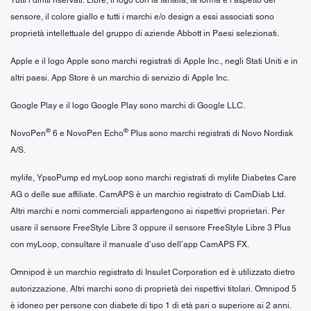
sensore, il colore giallo e tutti i marchi e/o design a essi associati sono
proprietà intellettuale del gruppo di aziende Abbott in Paesi selezionati.
Apple e il logo Apple sono marchi registrati di Apple Inc., negli Stati Uniti e in
altri paesi. App Store è un marchio di servizio di Apple Inc.
Google Play e il logo Google Play sono marchi di Google LLC.
®
®
NovoPen
6 e NovoPen Echo
Plus sono marchi registrati di Novo Nordisk
A/S.
mylife, YpsoPump ed myLoop sono marchi registrati di mylife Diabetes Care
AG o delle sue affiliate. CamAPS è un marchio registrato di CamDiab Ltd.
Altri marchi e nomi commerciali appartengono ai rispettivi proprietari. Per
usare il sensore FreeStyle Libre 3 oppure il sensore FreeStyle Libre 3 Plus
con myLoop, consultare il manuale d’uso dell’app CamAPS FX.
Omnipod è un marchio registrato di Insulet Corporation ed è utilizzato dietro
autorizzazione. Altri marchi sono di proprietà dei rispettivi titolari. Omnipod 5
è idoneo per persone con diabete di tipo 1 di età pari o superiore ai 2 anni.