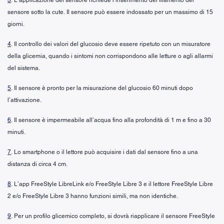
sensore sotto la cute. Il sensore può essere indossato per un massimo di 15
giorni.
4
. Il controllo dei valori del glucosio deve essere ripetuto con un misuratore
della glicemia, quando i sintomi non corrispondono alle letture o agli allarmi
del sistema.
5
. Il sensore è pronto per la misurazione del glucosio 60 minuti dopo
l’attivazione.
6
. Il sensore è impermeabile all’acqua fino alla profondità di 1 m e fino a 30
minuti.
7
. Lo smartphone o il lettore può acquisire i dati dal sensore fino a una
distanza di circa 4 cm.
8
. L’app FreeStyle LibreLink e/o FreeStyle Libre 3 e il lettore FreeStyle Libre
2 e/o FreeStyle Libre 3 hanno funzioni simili, ma non identiche.
9
. Per un profilo glicemico completo, si dovrà riapplicare il sensore FreeStyle