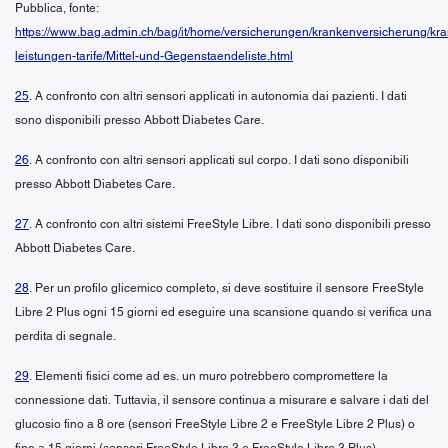
Pubblica, fonte:
https://www.bag.admin.ch/bag/it/home/versicherungen/krankenversicherung/kr
leistungen-tarife/Mittel-und-Gegenstaendeliste.html
25
. A confronto con altri sensori applicati in autonomia dai pazienti. I dati
sono disponibili presso Abbott Diabetes Care.
26
. A confronto con altri sensori applicati sul corpo. I dati sono disponibili
presso Abbott Diabetes Care.
27
. A confronto con altri sistemi FreeStyle Libre. I dati sono disponibili presso
Abbott Diabetes Care.
28
. Per un profilo glicemico completo, si deve sostituire il sensore FreeStyle
Libre 2 Plus ogni 15 giorni ed eseguire una scansione quando si verifica una
perdita di segnale.
29
. Elementi fisici come ad es. un muro potrebbero compromettere la
connessione dati. Tuttavia, il sensore continua a misurare e salvare i dati del
glucosio fino a 8 ore (sensori FreeStyle Libre 2 e FreeStyle Libre 2 Plus) o
fino a 15 giorni (sensori FreeStyle Libre 3 e FreeStyle Libre 3 Plus).