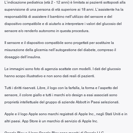
L’indicazione pediatrica (età 2 - 12 anni) è limitata ai pazienti sottoposti alla
supervisione di una persona di età superiore ai 18 anni. L’assistente ha la
responsabilità di assistere il bambino nell’utilizzo del sensore e del
dispositivo compatibile e di aiutarlo a interpretare i valori del glucosio del
sensore e/o renderlo autonomo in questa procedura.
Il sensore e il dispositivo compatibile sono progettati per sostituire la
misurazione della glicemia nell’autogestione del diabete, compreso il
dosaggio dell’insulina.
Le immagini sono foto di agenzia scattate con modelli. I dati del glucosio
hanno scopo illustrativo e non sono dati reali di pazienti.
Tutti i diritti riservati. Libre, il logo con la farfalla, la forma e l’aspetto del
sensore, il colore giallo e tutti i marchi e/o design a essi associati sono
proprietà intellettuale del gruppo di aziende Abbott in Paesi selezionati.
Apple e il logo Apple sono marchi registrati di Apple Inc., negli Stati Uniti e in
altri paesi. App Store è un marchio di servizio di Apple Inc.
Google Play e il logo Google Play sono marchi di Google LLC.