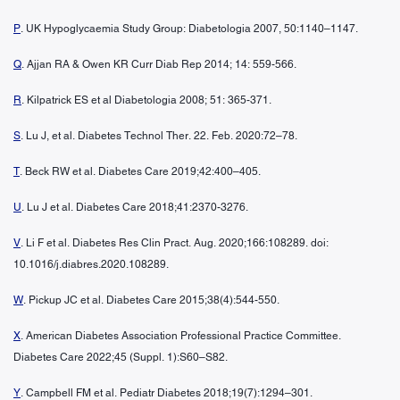
P
. UK Hypoglycaemia Study Group: Diabetologia 2007, 50:1140–1147.
Q
. Ajjan RA & Owen KR Curr Diab Rep 2014; 14: 559-566.
R
. Kilpatrick ES et al Diabetologia 2008; 51: 365-371.
S
. Lu J, et al. Diabetes Technol Ther. 22. Feb. 2020:72–78.
T
. Beck RW et al. Diabetes Care 2019;42:400–405.
U
. Lu J et al. Diabetes Care 2018;41:2370-3276.
V
. Li F et al. Diabetes Res Clin Pract. Aug. 2020;166:108289. doi:
10.1016/j.diabres.2020.108289.
W
. Pickup JC et al. Diabetes Care 2015;38(4):544-550.
X
. American Diabetes Association Professional Practice Committee.
Diabetes Care 2022;45 (Suppl. 1):S60–S82.
Y
. Campbell FM et al. Pediatr Diabetes 2018;19(7):1294–301.