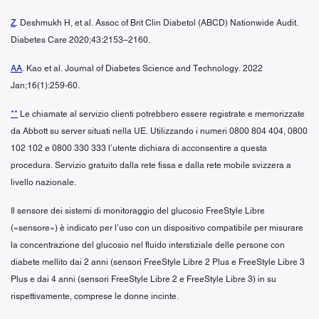
Z
. Deshmukh H, et al. Assoc of Brit Clin Diabetol (ABCD) Nationwide Audit.
Diabetes Care 2020;43:2153–2160.
AA
. Kao et al. Journal of Diabetes Science and Technology. 2022
Jan;16(1):259-60.
**
Le chiamate al servizio clienti potrebbero essere registrate e memorizzate
da Abbott su server situati nella UE. Utilizzando i numeri 0800 804 404, 0800
102 102 e 0800 330 333 l’utente dichiara di acconsentire a questa
procedura. Servizio gratuito dalla rete fissa e dalla rete mobile svizzera a
livello nazionale.
Il sensore dei sistemi di monitoraggio del glucosio FreeStyle Libre
(«sensore») è indicato per l’uso con un dispositivo compatibile per misurare
la concentrazione del glucosio nel fluido interstiziale delle persone con
diabete mellito dai 2 anni (sensori FreeStyle Libre 2 Plus e FreeStyle Libre 3
Plus e dai 4 anni (sensori FreeStyle Libre 2 e FreeStyle Libre 3) in su
rispettivamente, comprese le donne incinte.