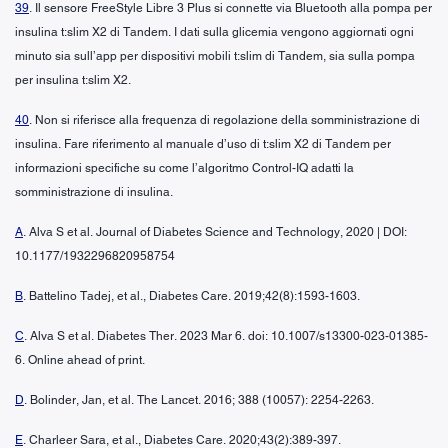
39
. Il sensore FreeStyle Libre 3 Plus si connette via Bluetooth alla pompa per
insulina t:slim X2 di Tandem. I dati sulla glicemia vengono aggiornati ogni
minuto sia sull’app per dispositivi mobili t:slim di Tandem, sia sulla pompa
per insulina t:slim X2.
40
. Non si riferisce alla frequenza di regolazione della somministrazione di
insulina. Fare riferimento al manuale d’uso di t:slim X2 di Tandem per
informazioni specifiche su come l’algoritmo Control-IQ adatti la
somministrazione di insulina.
A
. Alva S et al. Journal of Diabetes Science and Technology, 2020 | DOI:
10.1177/1932296820958754
B
. Battelino Tadej, et al., Diabetes Care. 2019;42(8):1593-1603.
C
. Alva S et al. Diabetes Ther. 2023 Mar 6. doi: 10.1007/s13300-023-01385-
6. Online ahead of print.
D
. Bolinder, Jan, et al. The Lancet. 2016; 388 (10057): 2254-2263.
E
. Charleer Sara, et al., Diabetes Care. 2020;43(2):389-397.