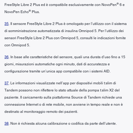
®
FreeStyle Libre 2 Plus ed è compatibile esclusivamente con NovoPen
6 e
®
NovoPen Echo
Plus.
35
. Il sensore FreeStyle Libre 2 Plus è omologato per l’utilizzo con il sistema
di somministrazione automatizzata di insulina Omnipod 5. Per l’utilizzo dei
sensori FreeStyle Libre 2 Plus con Omnipod 5, consulti le indicazioni fornite
con Omnipod 5.
36
. In base alle caratteristiche del sensore, quali una durata d’uso fino a 15
giorni, misurazioni automatiche ogni minuto, dati di accuratezza e
configurazione tramite un’unica app compatibile con i sistemi AID.
37
. Le informazioni visualizzate nell’app per dispositivi mobili t:slim di
Tandem possono non riflettere lo stato attuale della pompa t:slim X2 del
paziente. Il caricamento sulla piattaforma Source di Tandem richiede una
connessione Internet o di rete mobile, non avviene in tempo reale e non è
destinato al monitoraggio remoto dei pazienti.
38
. Non è richiesta alcuna calibrazione o codifica da parte dell’utente.