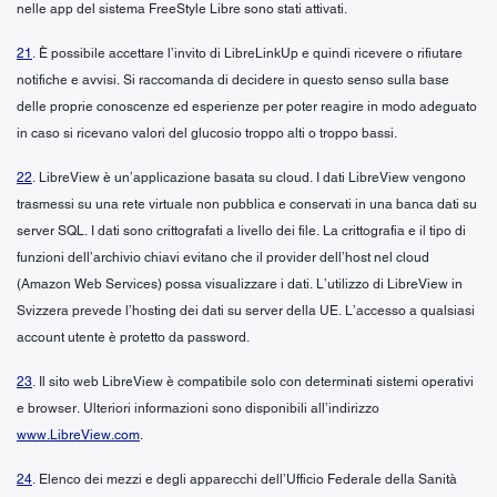
nelle app del sistema FreeStyle Libre sono stati attivati.
21
. È possibile accettare l’invito di LibreLinkUp e quindi ricevere o rifiutare
notifiche e avvisi. Si raccomanda di decidere in questo senso sulla base
delle proprie conoscenze ed esperienze per poter reagire in modo adeguato
in caso si ricevano valori del glucosio troppo alti o troppo bassi.
22
. LibreView è un’applicazione basata su cloud. I dati LibreView vengono
trasmessi su una rete virtuale non pubblica e conservati in una banca dati su
server SQL. I dati sono crittografati a livello dei file. La crittografia e il tipo di
funzioni dell’archivio chiavi evitano che il provider dell’host nel cloud
(Amazon Web Services) possa visualizzare i dati. L’utilizzo di LibreView in
Svizzera prevede l’hosting dei dati su server della UE. L’accesso a qualsiasi
account utente è protetto da password.
23
. Il sito web LibreView è compatibile solo con determinati sistemi operativi
e browser. Ulteriori informazioni sono disponibili all’indirizzo
www.LibreView.com
.
24
. Elenco dei mezzi e degli apparecchi dell’Ufficio Federale della Sanità