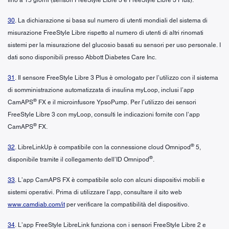
30
. La dichiarazione si basa sul numero di utenti mondiali del sistema di
misurazione FreeStyle Libre rispetto al numero di utenti di altri rinomati
sistemi per la misurazione del glucosio basati su sensori per uso personale. I
dati sono disponibili presso Abbott Diabetes Care Inc.
31
. Il sensore FreeStyle Libre 3 Plus è omologato per l’utilizzo con il sistema
di somministrazione automatizzata di insulina myLoop, inclusi l’app
®
CamAPS
FX e il microinfusore YpsoPump. Per l’utilizzo dei sensori
FreeStyle Libre 3 con myLoop, consulti le indicazioni fornite con l’app
®
CamAPS
FX.
®
32
. LibreLinkUp è compatibile con la connessione cloud Omnipod
5,
®
disponibile tramite il collegamento dell’ID Omnipod
.
33
. L’app CamAPS FX è compatibile solo con alcuni dispositivi mobili e
sistemi operativi. Prima di utilizzare l’app, consultare il sito web
www.camdiab.com/it
per verificare la compatibilità del dispositivo.
34
. L’app FreeStyle LibreLink funziona con i sensori FreeStyle Libre 2 e