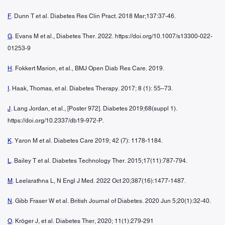
F
. Dunn T et al. Diabetes Res Clin Pract. 2018 Mar;137:37-46.
G
. Evans M et al., Diabetes Ther. 2022. https://doi.org/10.1007/s13300-022-
01253-9
H
. Fokkert Marion, et al., BMJ Open Diab Res Care. 2019.
I
. Haak, Thomas, et al. Diabetes Therapy. 2017; 8 (1): 55–73.
J
. Lang Jordan, et al., [Poster 972]. Diabetes 2019;68(suppl 1).
https://doi.org/10.2337/db19-972-P.
K
. Yaron M et al. Diabetes Care 2019; 42 (7): 1178-1184.
L
. Bailey T et al. Diabetes Technology Ther. 2015;17(11):787-794.
M
. Leelarathna L, N Engl J Med. 2022 Oct 20;387(16):1477-1487.
N
. Gibb Fraser W et al. British Journal of Diabetes. 2020 Jun 5;20(1):32-40.
O
. Kröger J, et al. Diabetes Ther, 2020; 11(1):279-291