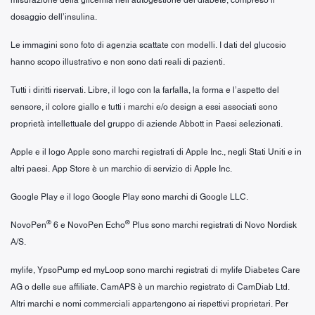
dosaggio dell’insulina.
Le immagini sono foto di agenzia scattate con modelli. I dati del glucosio
hanno scopo illustrativo e non sono dati reali di pazienti.
Tutti i diritti riservati. Libre, il logo con la farfalla, la forma e l’aspetto del
sensore, il colore giallo e tutti i marchi e/o design a essi associati sono
proprietà intellettuale del gruppo di aziende Abbott in Paesi selezionati.
Apple e il logo Apple sono marchi registrati di Apple Inc., negli Stati Uniti e in
altri paesi. App Store è un marchio di servizio di Apple Inc.
Google Play e il logo Google Play sono marchi di Google LLC.
®
®
NovoPen
6 e NovoPen Echo
Plus sono marchi registrati di Novo Nordisk
A/S.
mylife, YpsoPump ed myLoop sono marchi registrati di mylife Diabetes Care
AG o delle sue affiliate. CamAPS è un marchio registrato di CamDiab Ltd.
Altri marchi e nomi commerciali appartengono ai rispettivi proprietari. Per