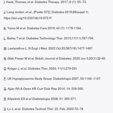
I
. Haak, Thomas, et al. Diabetes Therapy. 2017; 8 (1): 55–73.
J
. Lang Jordan, et al., [Poster 972]. Diabetes 2019;68(suppl 1).
https://doi.org/10.2337/db19-972-P.
K
. Yaron M et al. Diabetes Care 2019; 42 (7): 1178-1184.
L
. Bailey T et al. Diabetes Technology Ther. 2015;17(11):787-794.
M
. Leelarathna L, N Engl J Med. 2022 Oct 20;387(16):1477-1487.
N
. Gibb Fraser W et al. British Journal of Diabetes. 2020 Jun 5;20(1):32-40.
O
. Kröger J, et al. Diabetes Ther, 2020; 11(1):279-291
P
. UK Hypoglycaemia Study Group: Diabetologia 2007, 50:1140–1147.
Q
. Ajjan RA & Owen KR Curr Diab Rep 2014; 14: 559-566.
R
. Kilpatrick ES et al Diabetologia 2008; 51: 365-371.
S
. Lu J, et al. Diabetes Technol Ther. 22. Feb. 2020:72–78.