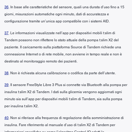
36
. In base alle caratteristiche del sensore, quali una durata d’uso fino a 15
giorni, misurazioni automatiche ogni minuto, dati di accuratezza e
configurazione tramite un’unica app compatibile con i sistemi AID.
37
. Le informazioni visualizzate nell’app per dispositivi mobili t:slim di
Tandem possono non riflettere lo stato attuale della pompa t:slim X2 del
paziente. Il caricamento sulla piattaforma Source di Tandem richiede una
connessione Internet o di rete mobile, non avviene in tempo reale e non è
destinato al monitoraggio remoto dei pazienti.
38
. Non è richiesta alcuna calibrazione o codifica da parte dell’utente.
39
. Il sensore FreeStyle Libre 3 Plus si connette via Bluetooth alla pompa per
insulina t:slim X2 di Tandem. I dati sulla glicemia vengono aggiornati ogni
minuto sia sull’app per dispositivi mobili t:slim di Tandem, sia sulla pompa
per insulina t:slim X2.
40
. Non si riferisce alla frequenza di regolazione della somministrazione di
insulina. Fare riferimento al manuale d’uso di t:slim X2 di Tandem per
informazioni specifiche su come l’algoritmo Control-IQ adatti la