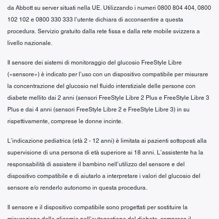
da Abbott su server situati nella UE. Utilizzando i numeri 0800 804 404, 0800
102 102 e 0800 330 333 l’utente dichiara di acconsentire a questa
procedura. Servizio gratuito dalla rete fissa e dalla rete mobile svizzera a
livello nazionale.
Il sensore dei sistemi di monitoraggio del glucosio FreeStyle Libre
(«sensore») è indicato per l’uso con un dispositivo compatibile per misurare
la concentrazione del glucosio nel fluido interstiziale delle persone con
diabete mellito dai 2 anni (sensori FreeStyle Libre 2 Plus e FreeStyle Libre 3
Plus e dai 4 anni (sensori FreeStyle Libre 2 e FreeStyle Libre 3) in su
rispettivamente, comprese le donne incinte.
L’indicazione pediatrica (età 2 - 12 anni) è limitata ai pazienti sottoposti alla
supervisione di una persona di età superiore ai 18 anni. L’assistente ha la
responsabilità di assistere il bambino nell’utilizzo del sensore e del
dispositivo compatibile e di aiutarlo a interpretare i valori del glucosio del
sensore e/o renderlo autonomo in questa procedura.
Il sensore e il dispositivo compatibile sono progettati per sostituire la
misurazione della glicemia nell’autogestione del diabete, compreso il