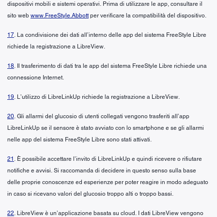
dispositivi mobili e sistemi operativi. Prima di utilizzare le app, consultare il
sito web
www.FreeStyle.Abbott
per verificare la compatibilità del dispositivo.
17
. La condivisione dei dati all’interno delle app del sistema FreeStyle Libre
richiede la registrazione a LibreView.
18
. Il trasferimento di dati tra le app del sistema FreeStyle Libre richiede una
connessione Internet.
19
. L’utilizzo di LibreLinkUp richiede la registrazione a LibreView.
20
. Gli allarmi del glucosio di utenti collegati vengono trasferiti all’app
LibreLinkUp se il sensore è stato avviato con lo smartphone e se gli allarmi
nelle app del sistema FreeStyle Libre sono stati attivati.
21
. È possibile accettare l’invito di LibreLinkUp e quindi ricevere o rifiutare
notifiche e avvisi. Si raccomanda di decidere in questo senso sulla base
delle proprie conoscenze ed esperienze per poter reagire in modo adeguato
in caso si ricevano valori del glucosio troppo alti o troppo bassi.
22
. LibreView è un’applicazione basata su cloud. I dati LibreView vengono