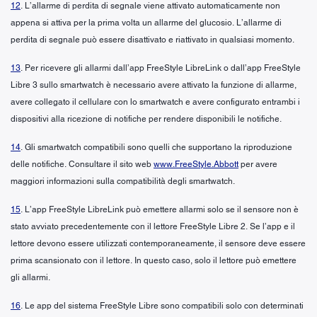
12
. L’allarme di perdita di segnale viene attivato automaticamente non
appena si attiva per la prima volta un allarme del glucosio. L’allarme di
perdita di segnale può essere disattivato e riattivato in qualsiasi momento.
13
. Per ricevere gli allarmi dall’app FreeStyle LibreLink o dall’app FreeStyle
Libre 3 sullo smartwatch è necessario avere attivato la funzione di allarme,
avere collegato il cellulare con lo smartwatch e avere configurato entrambi i
dispositivi alla ricezione di notifiche per rendere disponibili le notifiche.
14
. Gli smartwatch compatibili sono quelli che supportano la riproduzione
delle notifiche. Consultare il sito web
www.FreeStyle.Abbott
per avere
maggiori informazioni sulla compatibilità degli smartwatch.
15
. L’app FreeStyle LibreLink può emettere allarmi solo se il sensore non è
stato avviato precedentemente con il lettore FreeStyle Libre 2. Se l’app e il
lettore devono essere utilizzati contemporaneamente, il sensore deve essere
prima scansionato con il lettore. In questo caso, solo il lettore può emettere
gli allarmi.
16
. Le app del sistema FreeStyle Libre sono compatibili solo con determinati