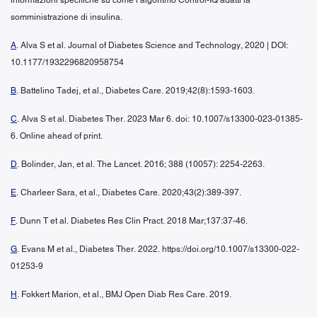
somministrazione di insulina.
A
. Alva S et al. Journal of Diabetes Science and Technology, 2020 | DOI:
10.1177/1932296820958754
B
. Battelino Tadej, et al., Diabetes Care. 2019;42(8):1593-1603.
C
. Alva S et al. Diabetes Ther. 2023 Mar 6. doi: 10.1007/s13300-023-01385-
6. Online ahead of print.
D
. Bolinder, Jan, et al. The Lancet. 2016; 388 (10057): 2254-2263.
E
. Charleer Sara, et al., Diabetes Care. 2020;43(2):389-397.
F
. Dunn T et al. Diabetes Res Clin Pract. 2018 Mar;137:37-46.
G
. Evans M et al., Diabetes Ther. 2022. https://doi.org/10.1007/s13300-022-
01253-9
H
. Fokkert Marion, et al., BMJ Open Diab Res Care. 2019.