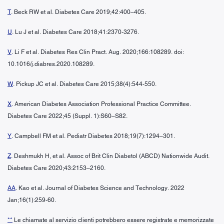
T
. Beck RW et al. Diabetes Care 2019;42:400–405.
U
. Lu J et al. Diabetes Care 2018;41:2370-3276.
V
. Li F et al. Diabetes Res Clin Pract. Aug. 2020;166:108289. doi:
10.1016/j.diabres.2020.108289.
W
. Pickup JC et al. Diabetes Care 2015;38(4):544-550.
X
. American Diabetes Association Professional Practice Committee.
Diabetes Care 2022;45 (Suppl. 1):S60–S82.
Y
. Campbell FM et al. Pediatr Diabetes 2018;19(7):1294–301.
Z
. Deshmukh H, et al. Assoc of Brit Clin Diabetol (ABCD) Nationwide Audit.
Diabetes Care 2020;43:2153–2160.
AA
. Kao et al. Journal of Diabetes Science and Technology. 2022
Jan;16(1):259-60.
**
Le chiamate al servizio clienti potrebbero essere registrate e memorizzate