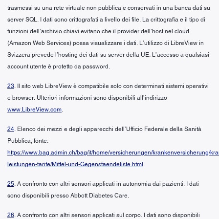
trasmessi su una rete virtuale non pubblica e conservati in una banca dati su
server SQL. I dati sono crittografati a livello dei file. La crittografia e il tipo di
funzioni dell’archivio chiavi evitano che il provider dell’host nel cloud
(Amazon Web Services) possa visualizzare i dati. L’utilizzo di LibreView in
Svizzera prevede l’hosting dei dati su server della UE. L’accesso a qualsiasi
account utente è protetto da password.
23
. Il sito web LibreView è compatibile solo con determinati sistemi operativi
e browser. Ulteriori informazioni sono disponibili all’indirizzo
www.LibreView.com
.
24
. Elenco dei mezzi e degli apparecchi dell’Ufficio Federale della Sanità
Pubblica, fonte:
https://www.bag.admin.ch/bag/it/home/versicherungen/krankenversicherung/kr
leistungen-tarife/Mittel-und-Gegenstaendeliste.html
25
. A confronto con altri sensori applicati in autonomia dai pazienti. I dati
sono disponibili presso Abbott Diabetes Care.
26
. A confronto con altri sensori applicati sul corpo. I dati sono disponibili