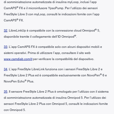
di somministrazione automatizzata di insulina myLoop, inclusi l’app
®
CamAPS
FX e il microinfusore YpsoPump. Per l’utilizzo dei sensori
FreeStyle Libre 3 con myLoop, consulti le indicazioni fornite con l’app
®
CamAPS
FX.
®
32
. LibreLinkUp è compatibile con la connessione cloud Omnipod
5,
®
disponibile tramite il collegamento dell’ID Omnipod
.
33
. L’app CamAPS FX è compatibile solo con alcuni dispositivi mobili e
sistemi operativi. Prima di utilizzare l’app, consultare il sito web
www.camdiab.com/it
per verificare la compatibilità del dispositivo.
34
. L’app FreeStyle LibreLink funziona con i sensori FreeStyle Libre 2 e
®
FreeStyle Libre 2 Plus ed è compatibile esclusivamente con NovoPen
6 e
®
NovoPen Echo
Plus.
35
. Il sensore FreeStyle Libre 2 Plus è omologato per l’utilizzo con il sistema
di somministrazione automatizzata di insulina Omnipod 5. Per l’utilizzo dei
sensori FreeStyle Libre 2 Plus con Omnipod 5, consulti le indicazioni fornite
con Omnipod 5.