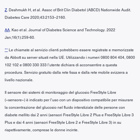
Z
. Deshmukh H, et al. Assoc of Brit Clin Diabetol (ABCD) Nationwide Audit.
Diabetes Care 2020;43:2153–2160.
AA
. Kao et al. Journal of Diabetes Science and Technology. 2022
Jan;16(1):259-60.
**
Le chiamate al servizio clienti potrebbero essere registrate e memorizzate
da Abbott su server situati nella UE. Utilizzando i numeri 0800 804 404, 0800
102 102 e 0800 330 333 l’utente dichiara di acconsentire a questa
procedura. Servizio gratuito dalla rete fissa e dalla rete mobile svizzera a
livello nazionale.
Il sensore dei sistemi di monitoraggio del glucosio FreeStyle Libre
(«sensore») è indicato per l’uso con un dispositivo compatibile per misurare
la concentrazione del glucosio nel fluido interstiziale delle persone con
diabete mellito dai 2 anni (sensori FreeStyle Libre 2 Plus e FreeStyle Libre 3
Plus e dai 4 anni (sensori FreeStyle Libre 2 e FreeStyle Libre 3) in su
rispettivamente, comprese le donne incinte.