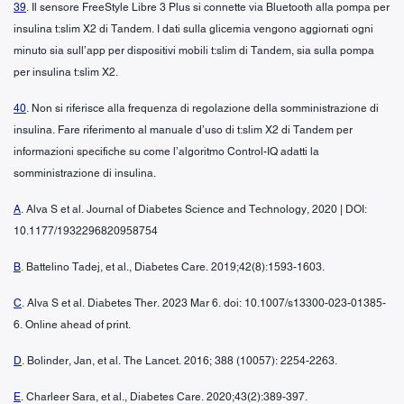
39
. Il sensore FreeStyle Libre 3 Plus si connette via Bluetooth alla pompa per
insulina t:slim X2 di Tandem. I dati sulla glicemia vengono aggiornati ogni
minuto sia sull’app per dispositivi mobili t:slim di Tandem, sia sulla pompa
per insulina t:slim X2.
40
. Non si riferisce alla frequenza di regolazione della somministrazione di
insulina. Fare riferimento al manuale d’uso di t:slim X2 di Tandem per
informazioni specifiche su come l’algoritmo Control-IQ adatti la
somministrazione di insulina.
A
. Alva S et al. Journal of Diabetes Science and Technology, 2020 | DOI:
10.1177/1932296820958754
B
. Battelino Tadej, et al., Diabetes Care. 2019;42(8):1593-1603.
C
. Alva S et al. Diabetes Ther. 2023 Mar 6. doi: 10.1007/s13300-023-01385-
6. Online ahead of print.
D
. Bolinder, Jan, et al. The Lancet. 2016; 388 (10057): 2254-2263.
E
. Charleer Sara, et al., Diabetes Care. 2020;43(2):389-397.