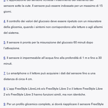
sensore sotto la cute. Il sensore può essere indossato per un massimo di 15
giorni.
4
. Il controllo dei valori del glucosio deve essere ripetuto con un misuratore
della glicemia, quando i sintomi non corrispondono alle letture o agli allarmi
del sistema.
5
. Il sensore è pronto per la misurazione del glucosio 60 minuti dopo
l’attivazione.
6
. Il sensore è impermeabile all’acqua fino alla profondità di 1 m e fino a 30
minuti.
7
. Lo smartphone o il lettore può acquisire i dati dal sensore fino a una
distanza di circa 4 cm.
8
. L’app FreeStyle LibreLink e/o FreeStyle Libre 3 e il lettore FreeStyle Libre
2 e/o FreeStyle Libre 3 hanno funzioni simili, ma non identiche.
9
. Per un profilo glicemico completo, si dovrà riapplicare il sensore FreeStyle