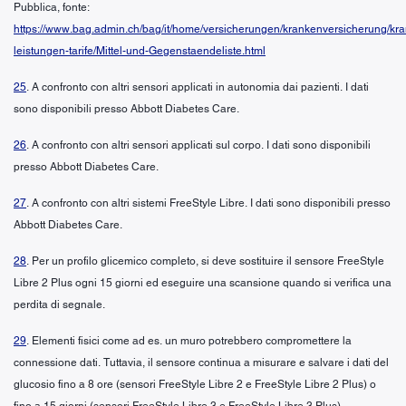
Pubblica, fonte:
https://www.bag.admin.ch/bag/it/home/versicherungen/krankenversicherung/kr
leistungen-tarife/Mittel-und-Gegenstaendeliste.html
25
. A confronto con altri sensori applicati in autonomia dai pazienti. I dati
sono disponibili presso Abbott Diabetes Care.
26
. A confronto con altri sensori applicati sul corpo. I dati sono disponibili
presso Abbott Diabetes Care.
27
. A confronto con altri sistemi FreeStyle Libre. I dati sono disponibili presso
Abbott Diabetes Care.
28
. Per un profilo glicemico completo, si deve sostituire il sensore FreeStyle
Libre 2 Plus ogni 15 giorni ed eseguire una scansione quando si verifica una
perdita di segnale.
29
. Elementi fisici come ad es. un muro potrebbero compromettere la
connessione dati. Tuttavia, il sensore continua a misurare e salvare i dati del
glucosio fino a 8 ore (sensori FreeStyle Libre 2 e FreeStyle Libre 2 Plus) o
fino a 15 giorni (sensori FreeStyle Libre 3 e FreeStyle Libre 3 Plus).