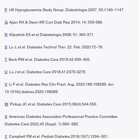
P
. UK Hypoglycaemia Study Group: Diabetologia 2007, 50:1140–1147.
Q
. Ajjan RA & Owen KR Curr Diab Rep 2014; 14: 559-566.
R
. Kilpatrick ES et al Diabetologia 2008; 51: 365-371.
S
. Lu J, et al. Diabetes Technol Ther. 22. Feb. 2020:72–78.
T
. Beck RW et al. Diabetes Care 2019;42:400–405.
U
. Lu J et al. Diabetes Care 2018;41:2370-3276.
V
. Li F et al. Diabetes Res Clin Pract. Aug. 2020;166:108289. doi:
10.1016/j.diabres.2020.108289.
W
. Pickup JC et al. Diabetes Care 2015;38(4):544-550.
X
. American Diabetes Association Professional Practice Committee.
Diabetes Care 2022;45 (Suppl. 1):S60–S82.
Y
. Campbell FM et al. Pediatr Diabetes 2018;19(7):1294–301.