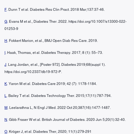
F
. Dunn T et al. Diabetes Res Clin Pract. 2018 Mar;137:37-46.
G
. Evans M et al., Diabetes Ther. 2022. https://doi.org/10.1007/s13300-022-
01253-9
H
. Fokkert Marion, et al., BMJ Open Diab Res Care. 2019.
I
. Haak, Thomas, et al. Diabetes Therapy. 2017; 8 (1): 55–73.
J
. Lang Jordan, et al., [Poster 972]. Diabetes 2019;68(suppl 1).
https://doi.org/10.2337/db19-972-P.
K
. Yaron M et al. Diabetes Care 2019; 42 (7): 1178-1184.
L
. Bailey T et al. Diabetes Technology Ther. 2015;17(11):787-794.
M
. Leelarathna L, N Engl J Med. 2022 Oct 20;387(16):1477-1487.
N
. Gibb Fraser W et al. British Journal of Diabetes. 2020 Jun 5;20(1):32-40.
O
. Kröger J, et al. Diabetes Ther, 2020; 11(1):279-291