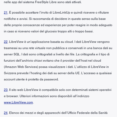
nelle app del sistema FreeStyle Libre sono stati attivati.
21
. È possibile accettare l’invito di LibreLinkUp e quindi ricevere o rifiutare
notifiche e avvisi. Si raccomanda di decidere in questo senso sulla base
delle proprie conoscenze ed esperienze per poter reagire in modo adeguato
in caso si ricevano valori del glucosio troppo alti o troppo bassi.
22
. LibreView è un’applicazione basata su cloud. I dati LibreView vengono
trasmessi su una rete virtuale non pubblica e conservati in una banca dati su
server SQL. I dati sono crittografati a livello dei file. La crittografia e il tipo di
funzioni dell’archivio chiavi evitano che il provider dell’host nel cloud
(Amazon Web Services) possa visualizzare i dati. L’utilizzo di LibreView in
Svizzera prevede l’hosting dei dati su server della UE. L’accesso a qualsiasi
account utente è protetto da password.
23
. Il sito web LibreView è compatibile solo con determinati sistemi operativi
e browser. Ulteriori informazioni sono disponibili all’indirizzo
www.LibreView.com
.
24
. Elenco dei mezzi e degli apparecchi dell’Ufficio Federale della Sanità