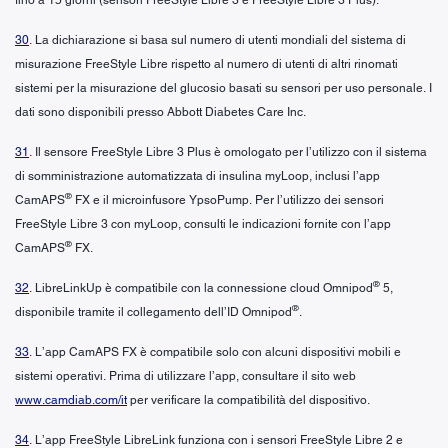
30
. La dichiarazione si basa sul numero di utenti mondiali del sistema di
misurazione FreeStyle Libre rispetto al numero di utenti di altri rinomati
sistemi per la misurazione del glucosio basati su sensori per uso personale. I
dati sono disponibili presso Abbott Diabetes Care Inc.
31
. Il sensore FreeStyle Libre 3 Plus è omologato per l’utilizzo con il sistema
di somministrazione automatizzata di insulina myLoop, inclusi l’app
®
CamAPS
FX e il microinfusore YpsoPump. Per l’utilizzo dei sensori
FreeStyle Libre 3 con myLoop, consulti le indicazioni fornite con l’app
®
CamAPS
FX.
®
32
. LibreLinkUp è compatibile con la connessione cloud Omnipod
5,
®
disponibile tramite il collegamento dell’ID Omnipod
.
33
. L’app CamAPS FX è compatibile solo con alcuni dispositivi mobili e
sistemi operativi. Prima di utilizzare l’app, consultare il sito web
www.camdiab.com/it
per verificare la compatibilità del dispositivo.
34
. L’app FreeStyle LibreLink funziona con i sensori FreeStyle Libre 2 e