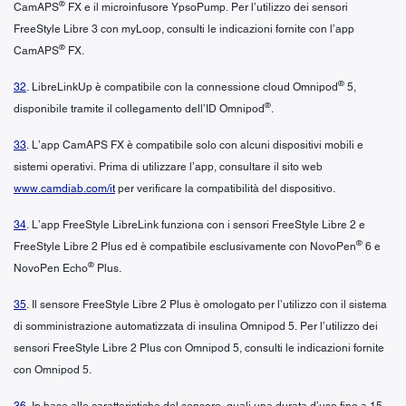
®
CamAPS
FX e il microinfusore YpsoPump. Per l’utilizzo dei sensori
FreeStyle Libre 3 con myLoop, consulti le indicazioni fornite con l’app
®
CamAPS
FX.
®
32
. LibreLinkUp è compatibile con la connessione cloud Omnipod
5,
®
disponibile tramite il collegamento dell’ID Omnipod
.
33
. L’app CamAPS FX è compatibile solo con alcuni dispositivi mobili e
sistemi operativi. Prima di utilizzare l’app, consultare il sito web
www.camdiab.com/it
per verificare la compatibilità del dispositivo.
34
. L’app FreeStyle LibreLink funziona con i sensori FreeStyle Libre 2 e
®
FreeStyle Libre 2 Plus ed è compatibile esclusivamente con NovoPen
6 e
®
NovoPen Echo
Plus.
35
. Il sensore FreeStyle Libre 2 Plus è omologato per l’utilizzo con il sistema
di somministrazione automatizzata di insulina Omnipod 5. Per l’utilizzo dei
sensori FreeStyle Libre 2 Plus con Omnipod 5, consulti le indicazioni fornite
con Omnipod 5.
36
. In base alle caratteristiche del sensore, quali una durata d’uso fino a 15