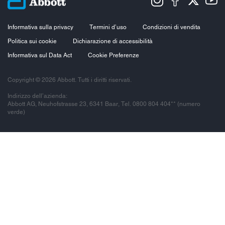
Informativa sulla privacy
Termini d’uso
Condizioni di vendita
Politica sui cookie
Dichiarazione di accessibilità
Informativa sul Data Act
Cookie Preferenze
Copyright © 2026 Abbott. Tutti i diritti riservati.
Indirizzo dell’azienda:
Abbott AG, Neuhofstrasse 23, 6341 Baar, Tel. 0800 804 404** (numero
verde)