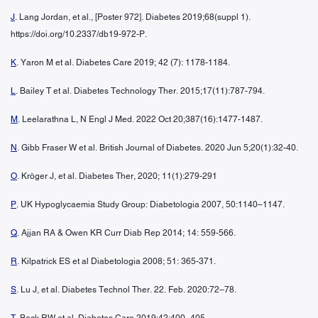
J
. Lang Jordan, et al., [Poster 972]. Diabetes 2019;68(suppl 1).
https://doi.org/10.2337/db19-972-P.
K
. Yaron M et al. Diabetes Care 2019; 42 (7): 1178-1184.
L
. Bailey T et al. Diabetes Technology Ther. 2015;17(11):787-794.
M
. Leelarathna L, N Engl J Med. 2022 Oct 20;387(16):1477-1487.
N
. Gibb Fraser W et al. British Journal of Diabetes. 2020 Jun 5;20(1):32-40.
O
. Kröger J, et al. Diabetes Ther, 2020; 11(1):279-291
P
. UK Hypoglycaemia Study Group: Diabetologia 2007, 50:1140–1147.
Q
. Ajjan RA & Owen KR Curr Diab Rep 2014; 14: 559-566.
R
. Kilpatrick ES et al Diabetologia 2008; 51: 365-371.
S
. Lu J, et al. Diabetes Technol Ther. 22. Feb. 2020:72–78.
T
. Beck RW et al. Diabetes Care 2019;42:400–405.