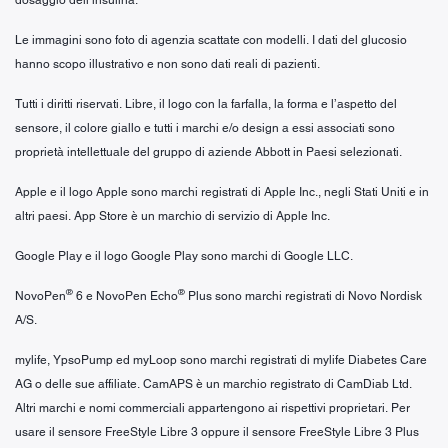
Le immagini sono foto di agenzia scattate con modelli. I dati del glucosio
hanno scopo illustrativo e non sono dati reali di pazienti.
Tutti i diritti riservati. Libre, il logo con la farfalla, la forma e l’aspetto del
sensore, il colore giallo e tutti i marchi e/o design a essi associati sono
proprietà intellettuale del gruppo di aziende Abbott in Paesi selezionati.
Apple e il logo Apple sono marchi registrati di Apple Inc., negli Stati Uniti e in
altri paesi. App Store è un marchio di servizio di Apple Inc.
Google Play e il logo Google Play sono marchi di Google LLC.
®
®
NovoPen
6 e NovoPen Echo
Plus sono marchi registrati di Novo Nordisk
A/S.
mylife, YpsoPump ed myLoop sono marchi registrati di mylife Diabetes Care
AG o delle sue affiliate. CamAPS è un marchio registrato di CamDiab Ltd.
Altri marchi e nomi commerciali appartengono ai rispettivi proprietari. Per
usare il sensore FreeStyle Libre 3 oppure il sensore FreeStyle Libre 3 Plus