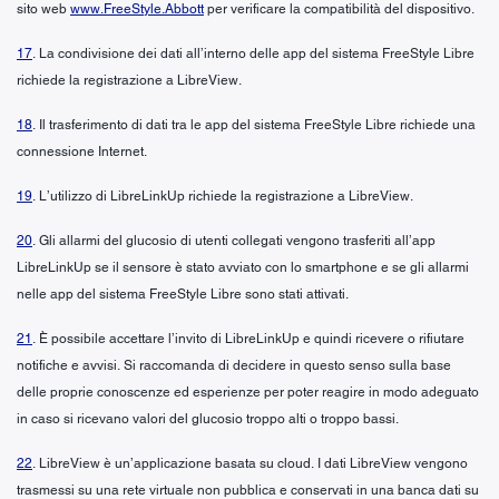
sito web
www.FreeStyle.Abbott
per verificare la compatibilità del dispositivo.
17
. La condivisione dei dati all’interno delle app del sistema FreeStyle Libre
richiede la registrazione a LibreView.
18
. Il trasferimento di dati tra le app del sistema FreeStyle Libre richiede una
connessione Internet.
19
. L’utilizzo di LibreLinkUp richiede la registrazione a LibreView.
20
. Gli allarmi del glucosio di utenti collegati vengono trasferiti all’app
LibreLinkUp se il sensore è stato avviato con lo smartphone e se gli allarmi
nelle app del sistema FreeStyle Libre sono stati attivati.
21
. È possibile accettare l’invito di LibreLinkUp e quindi ricevere o rifiutare
notifiche e avvisi. Si raccomanda di decidere in questo senso sulla base
delle proprie conoscenze ed esperienze per poter reagire in modo adeguato
in caso si ricevano valori del glucosio troppo alti o troppo bassi.
22
. LibreView è un’applicazione basata su cloud. I dati LibreView vengono
trasmessi su una rete virtuale non pubblica e conservati in una banca dati su