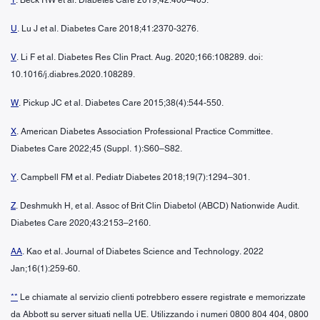
U
. Lu J et al. Diabetes Care 2018;41:2370-3276.
V
. Li F et al. Diabetes Res Clin Pract. Aug. 2020;166:108289. doi:
10.1016/j.diabres.2020.108289.
W
. Pickup JC et al. Diabetes Care 2015;38(4):544-550.
X
. American Diabetes Association Professional Practice Committee.
Diabetes Care 2022;45 (Suppl. 1):S60–S82.
Y
. Campbell FM et al. Pediatr Diabetes 2018;19(7):1294–301.
Z
. Deshmukh H, et al. Assoc of Brit Clin Diabetol (ABCD) Nationwide Audit.
Diabetes Care 2020;43:2153–2160.
AA
. Kao et al. Journal of Diabetes Science and Technology. 2022
Jan;16(1):259-60.
**
Le chiamate al servizio clienti potrebbero essere registrate e memorizzate
da Abbott su server situati nella UE. Utilizzando i numeri 0800 804 404, 0800