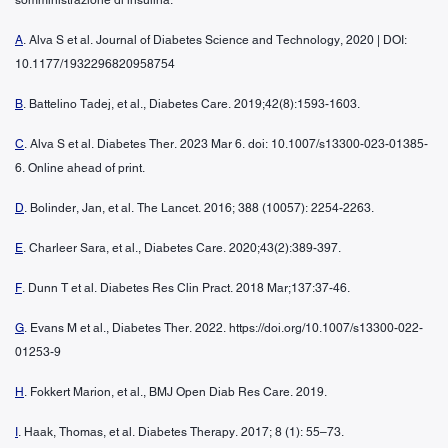
A
. Alva S et al. Journal of Diabetes Science and Technology, 2020 | DOI:
10.1177/1932296820958754
B
. Battelino Tadej, et al., Diabetes Care. 2019;42(8):1593-1603.
C
. Alva S et al. Diabetes Ther. 2023 Mar 6. doi: 10.1007/s13300-023-01385-
6. Online ahead of print.
D
. Bolinder, Jan, et al. The Lancet. 2016; 388 (10057): 2254-2263.
E
. Charleer Sara, et al., Diabetes Care. 2020;43(2):389-397.
F
. Dunn T et al. Diabetes Res Clin Pract. 2018 Mar;137:37-46.
G
. Evans M et al., Diabetes Ther. 2022. https://doi.org/10.1007/s13300-022-
01253-9
H
. Fokkert Marion, et al., BMJ Open Diab Res Care. 2019.
I
. Haak, Thomas, et al. Diabetes Therapy. 2017; 8 (1): 55–73.