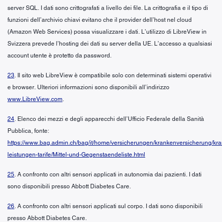
server SQL. I dati sono crittografati a livello dei file. La crittografia e il tipo di
funzioni dell’archivio chiavi evitano che il provider dell’host nel cloud
(Amazon Web Services) possa visualizzare i dati. L’utilizzo di LibreView in
Svizzera prevede l’hosting dei dati su server della UE. L’accesso a qualsiasi
account utente è protetto da password.
23
. Il sito web LibreView è compatibile solo con determinati sistemi operativi
e browser. Ulteriori informazioni sono disponibili all’indirizzo
www.LibreView.com
.
24
. Elenco dei mezzi e degli apparecchi dell’Ufficio Federale della Sanità
Pubblica, fonte:
https://www.bag.admin.ch/bag/it/home/versicherungen/krankenversicherung/kr
leistungen-tarife/Mittel-und-Gegenstaendeliste.html
25
. A confronto con altri sensori applicati in autonomia dai pazienti. I dati
sono disponibili presso Abbott Diabetes Care.
26
. A confronto con altri sensori applicati sul corpo. I dati sono disponibili
presso Abbott Diabetes Care.