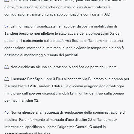
giorni, misurazioni automatiche ogni minuto, dati di accuratezza e
configurazione tramite un’unica app compatibile con i sistemi AID.
37
. Le informazioni visualizzate nell’app per dispositivi mobili t:slim di
Tandem possono non riflettere lo stato attuale della pompa t:slim X2 del
paziente. Il caricamento sulla piattaforma Source di Tandem richiede una
connessione Internet o di rete mobile, non avviene in tempo reale e non è
destinato al monitoraggio remoto dei pazienti.
38
. Non è richiesta alcuna calibrazione o codifica da parte dell’utente.
39
. Il sensore FreeStyle Libre 3 Plus si connette via Bluetooth alla pompa per
insulina t:slim X2 di Tandem. I dati sulla glicemia vengono aggiornati ogni
minuto sia sull’app per dispositivi mobili t:slim di Tandem, sia sulla pompa
per insulina t:slim X2.
40
. Non si riferisce alla frequenza di regolazione della somministrazione di
insulina. Fare riferimento al manuale d’uso di t:slim X2 di Tandem per
informazioni specifiche su come l’algoritmo Control-IQ adatti la
somministrazione di insulina.