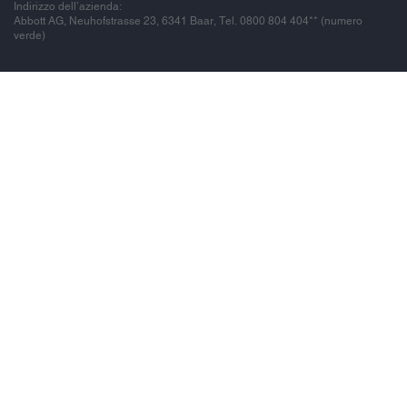
Indirizzo dell’azienda:
Abbott AG, Neuhofstrasse 23, 6341 Baar, Tel. 0800 804 404** (numero
verde)