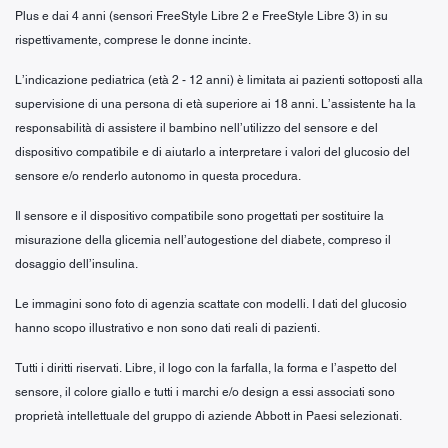
Plus e dai 4 anni (sensori FreeStyle Libre 2 e FreeStyle Libre 3) in su
rispettivamente, comprese le donne incinte.
L’indicazione pediatrica (età 2 - 12 anni) è limitata ai pazienti sottoposti alla
supervisione di una persona di età superiore ai 18 anni. L’assistente ha la
responsabilità di assistere il bambino nell’utilizzo del sensore e del
dispositivo compatibile e di aiutarlo a interpretare i valori del glucosio del
sensore e/o renderlo autonomo in questa procedura.
Il sensore e il dispositivo compatibile sono progettati per sostituire la
misurazione della glicemia nell’autogestione del diabete, compreso il
dosaggio dell’insulina.
Le immagini sono foto di agenzia scattate con modelli. I dati del glucosio
hanno scopo illustrativo e non sono dati reali di pazienti.
Tutti i diritti riservati. Libre, il logo con la farfalla, la forma e l’aspetto del
sensore, il colore giallo e tutti i marchi e/o design a essi associati sono
proprietà intellettuale del gruppo di aziende Abbott in Paesi selezionati.