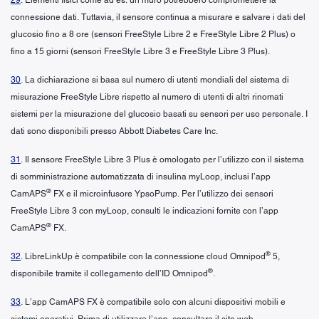
connessione dati. Tuttavia, il sensore continua a misurare e salvare i dati del
glucosio fino a 8 ore (sensori FreeStyle Libre 2 e FreeStyle Libre 2 Plus) o
fino a 15 giorni (sensori FreeStyle Libre 3 e FreeStyle Libre 3 Plus).
30
. La dichiarazione si basa sul numero di utenti mondiali del sistema di
misurazione FreeStyle Libre rispetto al numero di utenti di altri rinomati
sistemi per la misurazione del glucosio basati su sensori per uso personale. I
dati sono disponibili presso Abbott Diabetes Care Inc.
31
. Il sensore FreeStyle Libre 3 Plus è omologato per l’utilizzo con il sistema
di somministrazione automatizzata di insulina myLoop, inclusi l’app
®
CamAPS
FX e il microinfusore YpsoPump. Per l’utilizzo dei sensori
FreeStyle Libre 3 con myLoop, consulti le indicazioni fornite con l’app
®
CamAPS
FX.
®
32
. LibreLinkUp è compatibile con la connessione cloud Omnipod
5,
®
disponibile tramite il collegamento dell’ID Omnipod
.
33
. L’app CamAPS FX è compatibile solo con alcuni dispositivi mobili e
sistemi operativi. Prima di utilizzare l’app, consultare il sito web