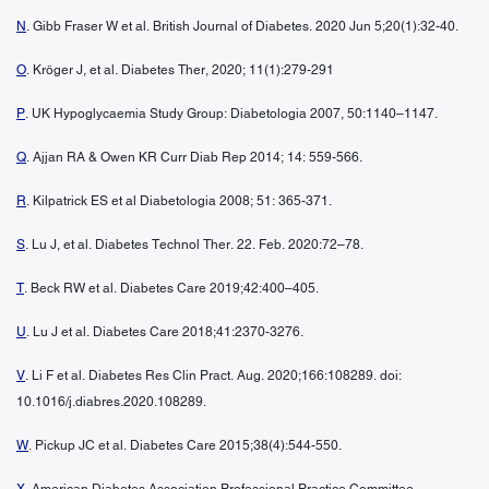
N
. Gibb Fraser W et al. British Journal of Diabetes. 2020 Jun 5;20(1):32-40.
O
. Kröger J, et al. Diabetes Ther, 2020; 11(1):279-291
P
. UK Hypoglycaemia Study Group: Diabetologia 2007, 50:1140–1147.
Q
. Ajjan RA & Owen KR Curr Diab Rep 2014; 14: 559-566.
R
. Kilpatrick ES et al Diabetologia 2008; 51: 365-371.
S
. Lu J, et al. Diabetes Technol Ther. 22. Feb. 2020:72–78.
T
. Beck RW et al. Diabetes Care 2019;42:400–405.
U
. Lu J et al. Diabetes Care 2018;41:2370-3276.
V
. Li F et al. Diabetes Res Clin Pract. Aug. 2020;166:108289. doi:
10.1016/j.diabres.2020.108289.
W
. Pickup JC et al. Diabetes Care 2015;38(4):544-550.
X
. American Diabetes Association Professional Practice Committee.