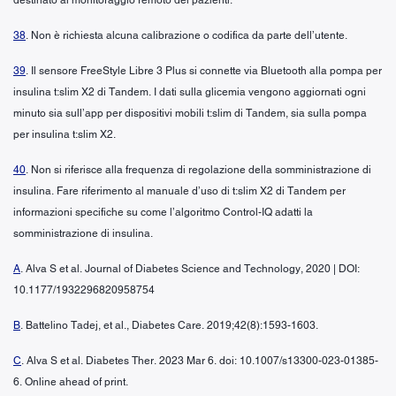
38
. Non è richiesta alcuna calibrazione o codifica da parte dell’utente.
39
. Il sensore FreeStyle Libre 3 Plus si connette via Bluetooth alla pompa per
insulina t:slim X2 di Tandem. I dati sulla glicemia vengono aggiornati ogni
minuto sia sull’app per dispositivi mobili t:slim di Tandem, sia sulla pompa
per insulina t:slim X2.
40
. Non si riferisce alla frequenza di regolazione della somministrazione di
insulina. Fare riferimento al manuale d’uso di t:slim X2 di Tandem per
informazioni specifiche su come l’algoritmo Control-IQ adatti la
somministrazione di insulina.
A
. Alva S et al. Journal of Diabetes Science and Technology, 2020 | DOI:
10.1177/1932296820958754
B
. Battelino Tadej, et al., Diabetes Care. 2019;42(8):1593-1603.
C
. Alva S et al. Diabetes Ther. 2023 Mar 6. doi: 10.1007/s13300-023-01385-
6. Online ahead of print.