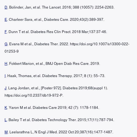
D
. Bolinder, Jan, et al. The Lancet. 2016; 388 (10057): 2254-2263.
E
. Charleer Sara, et al., Diabetes Care. 2020;43(2):389-397.
F
. Dunn T et al. Diabetes Res Clin Pract. 2018 Mar;137:37-46.
G
. Evans M et al., Diabetes Ther. 2022. https://doi.org/10.1007/s13300-022-
01253-9
H
. Fokkert Marion, et al., BMJ Open Diab Res Care. 2019.
I
. Haak, Thomas, et al. Diabetes Therapy. 2017; 8 (1): 55–73.
J
. Lang Jordan, et al., [Poster 972]. Diabetes 2019;68(suppl 1).
https://doi.org/10.2337/db19-972-P.
K
. Yaron M et al. Diabetes Care 2019; 42 (7): 1178-1184.
L
. Bailey T et al. Diabetes Technology Ther. 2015;17(11):787-794.
M
. Leelarathna L, N Engl J Med. 2022 Oct 20;387(16):1477-1487.