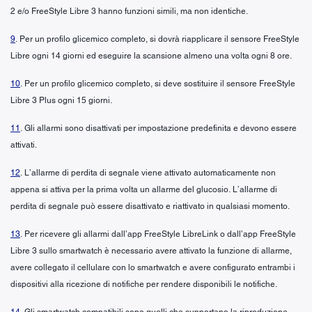
2 e/o FreeStyle Libre 3 hanno funzioni simili, ma non identiche.
9
. Per un profilo glicemico completo, si dovrà riapplicare il sensore FreeStyle
Libre ogni 14 giorni ed eseguire la scansione almeno una volta ogni 8 ore.
10
. Per un profilo glicemico completo, si deve sostituire il sensore FreeStyle
Libre 3 Plus ogni 15 giorni.
11
. Gli allarmi sono disattivati per impostazione predefinita e devono essere
attivati.
12
. L’allarme di perdita di segnale viene attivato automaticamente non
appena si attiva per la prima volta un allarme del glucosio. L’allarme di
perdita di segnale può essere disattivato e riattivato in qualsiasi momento.
13
. Per ricevere gli allarmi dall’app FreeStyle LibreLink o dall’app FreeStyle
Libre 3 sullo smartwatch è necessario avere attivato la funzione di allarme,
avere collegato il cellulare con lo smartwatch e avere configurato entrambi i
dispositivi alla ricezione di notifiche per rendere disponibili le notifiche.
14
. Gli smartwatch compatibili sono quelli che supportano la riproduzione