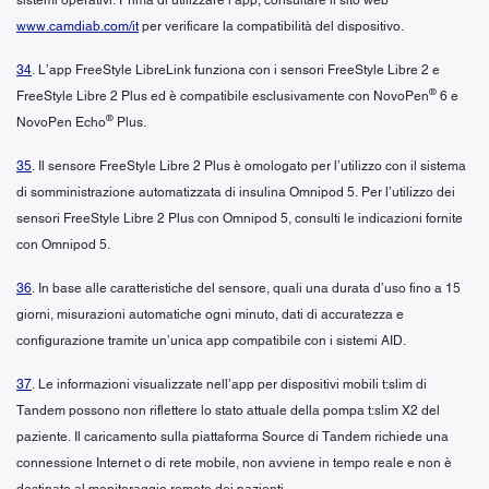
www.camdiab.com/it
per verificare la compatibilità del dispositivo.
34
. L’app FreeStyle LibreLink funziona con i sensori FreeStyle Libre 2 e
®
FreeStyle Libre 2 Plus ed è compatibile esclusivamente con NovoPen
6 e
®
NovoPen Echo
Plus.
35
. Il sensore FreeStyle Libre 2 Plus è omologato per l’utilizzo con il sistema
di somministrazione automatizzata di insulina Omnipod 5. Per l’utilizzo dei
sensori FreeStyle Libre 2 Plus con Omnipod 5, consulti le indicazioni fornite
con Omnipod 5.
36
. In base alle caratteristiche del sensore, quali una durata d’uso fino a 15
giorni, misurazioni automatiche ogni minuto, dati di accuratezza e
configurazione tramite un’unica app compatibile con i sistemi AID.
37
. Le informazioni visualizzate nell’app per dispositivi mobili t:slim di
Tandem possono non riflettere lo stato attuale della pompa t:slim X2 del
paziente. Il caricamento sulla piattaforma Source di Tandem richiede una
connessione Internet o di rete mobile, non avviene in tempo reale e non è
destinato al monitoraggio remoto dei pazienti.