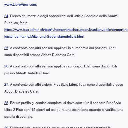
www.LibreView.com
.
24
. Elenco dei mezzi e degli apparecchi dell’Ufficio Federale della Sanità
Pubblica, fonte:
https://www.bag.admin.ch/bag/it/home/versicherungen/krankenversicherung/kr
leistungen-tarife/Mittel-und-Gegenstaendeliste.html
25
. A confronto con altri sensori applicati in autonomia dai pazienti. I dati
sono disponibili presso Abbott Diabetes Care.
26
. A confronto con altri sensori applicati sul corpo. I dati sono disponibili
presso Abbott Diabetes Care.
27
. A confronto con altri sistemi FreeStyle Libre. I dati sono disponibili presso
Abbott Diabetes Care.
28
. Per un profilo glicemico completo, si deve sostituire il sensore FreeStyle
Libre 2 Plus ogni 15 giorni ed eseguire una scansione quando si verifica una
perdita di segnale.
29
. Elementi fisici come ad es. un muro potrebbero compromettere la