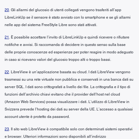
20
. Gli allarmi del glucosio di utenti collegati vengono trasferiti all’app
LibreLinkUp se il sensore è stato avviato con lo smartphone e se gli allarmi
nelle app del sistema FreeStyle Libre sono stati attivati.
21
. È possibile accettare l’invito di LibreLinkUp e quindi ricevere o rifiutare
notifiche e avvisi. Si raccomanda di decidere in questo senso sulla base
delle proprie conoscenze ed esperienze per poter reagire in modo adeguato
in caso si ricevano valori del glucosio troppo alti o troppo bassi.
22
. LibreView è un’applicazione basata su cloud. I dati LibreView vengono
trasmessi su una rete virtuale non pubblica e conservati in una banca dati su
server SQL. I dati sono crittografati a livello dei file. La crittografia e il tipo di
funzioni dell’archivio chiavi evitano che il provider dell’host nel cloud
(Amazon Web Services) possa visualizzare i dati. L’utilizzo di LibreView in
Svizzera prevede l’hosting dei dati su server della UE. L’accesso a qualsiasi
account utente è protetto da password.
23
. Il sito web LibreView è compatibile solo con determinati sistemi operativi
e browser. Ulteriori informazioni sono disponibili all’indirizzo