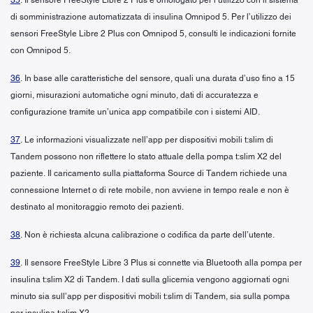
di somministrazione automatizzata di insulina Omnipod 5. Per l’utilizzo dei
sensori FreeStyle Libre 2 Plus con Omnipod 5, consulti le indicazioni fornite
con Omnipod 5.
36
. In base alle caratteristiche del sensore, quali una durata d’uso fino a 15
giorni, misurazioni automatiche ogni minuto, dati di accuratezza e
configurazione tramite un’unica app compatibile con i sistemi AID.
37
. Le informazioni visualizzate nell’app per dispositivi mobili t:slim di
Tandem possono non riflettere lo stato attuale della pompa t:slim X2 del
paziente. Il caricamento sulla piattaforma Source di Tandem richiede una
connessione Internet o di rete mobile, non avviene in tempo reale e non è
destinato al monitoraggio remoto dei pazienti.
38
. Non è richiesta alcuna calibrazione o codifica da parte dell’utente.
39
. Il sensore FreeStyle Libre 3 Plus si connette via Bluetooth alla pompa per
insulina t:slim X2 di Tandem. I dati sulla glicemia vengono aggiornati ogni
minuto sia sull’app per dispositivi mobili t:slim di Tandem, sia sulla pompa
per insulina t:slim X2.