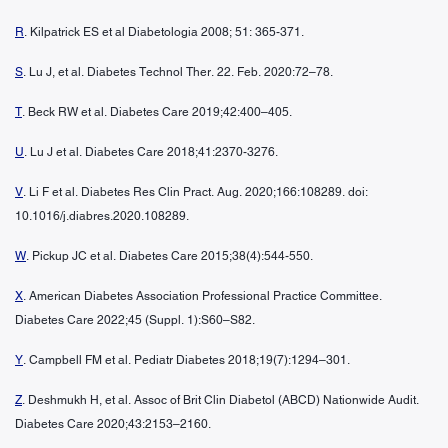
R
. Kilpatrick ES et al Diabetologia 2008; 51: 365-371.
S
. Lu J, et al. Diabetes Technol Ther. 22. Feb. 2020:72–78.
T
. Beck RW et al. Diabetes Care 2019;42:400–405.
U
. Lu J et al. Diabetes Care 2018;41:2370-3276.
V
. Li F et al. Diabetes Res Clin Pract. Aug. 2020;166:108289. doi:
10.1016/j.diabres.2020.108289.
W
. Pickup JC et al. Diabetes Care 2015;38(4):544-550.
X
. American Diabetes Association Professional Practice Committee.
Diabetes Care 2022;45 (Suppl. 1):S60–S82.
Y
. Campbell FM et al. Pediatr Diabetes 2018;19(7):1294–301.
Z
. Deshmukh H, et al. Assoc of Brit Clin Diabetol (ABCD) Nationwide Audit.
Diabetes Care 2020;43:2153–2160.