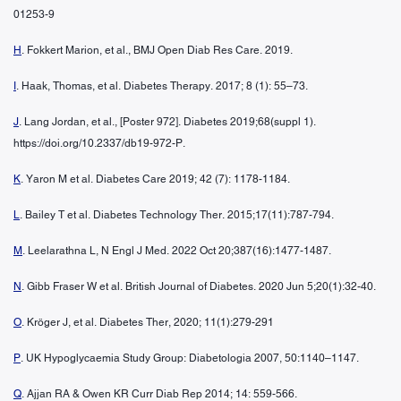
01253-9
H
. Fokkert Marion, et al., BMJ Open Diab Res Care. 2019.
I
. Haak, Thomas, et al. Diabetes Therapy. 2017; 8 (1): 55–73.
J
. Lang Jordan, et al., [Poster 972]. Diabetes 2019;68(suppl 1).
https://doi.org/10.2337/db19-972-P.
K
. Yaron M et al. Diabetes Care 2019; 42 (7): 1178-1184.
L
. Bailey T et al. Diabetes Technology Ther. 2015;17(11):787-794.
M
. Leelarathna L, N Engl J Med. 2022 Oct 20;387(16):1477-1487.
N
. Gibb Fraser W et al. British Journal of Diabetes. 2020 Jun 5;20(1):32-40.
O
. Kröger J, et al. Diabetes Ther, 2020; 11(1):279-291
P
. UK Hypoglycaemia Study Group: Diabetologia 2007, 50:1140–1147.
Q
. Ajjan RA & Owen KR Curr Diab Rep 2014; 14: 559-566.