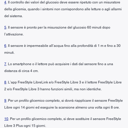
4
. Il controllo dei valori del glucosio deve essere ripetuto con un misuratore
della glicemia, quando i sintomi non corrispondono alle letture o agli allarmi
del sistema.
5
. Il sensore è pronto per la misurazione del glucosio 60 minuti dopo
l’attivazione.
6
. Il sensore è impermeabile all’acqua fino alla profondità di 1 m e fino a 30
minuti.
7
. Lo smartphone o il lettore può acquisire i dati dal sensore fino a una
distanza di circa 4 cm.
8
. L’app FreeStyle LibreLink e/o FreeStyle Libre 3 e il lettore FreeStyle Libre
2 e/o FreeStyle Libre 3 hanno funzioni simili, ma non identiche.
9
. Per un profilo glicemico completo, si dovrà riapplicare il sensore FreeStyle
Libre ogni 14 giorni ed eseguire la scansione almeno una volta ogni 8 ore.
10
. Per un profilo glicemico completo, si deve sostituire il sensore FreeStyle
Libre 3 Plus ogni 15 giorni.