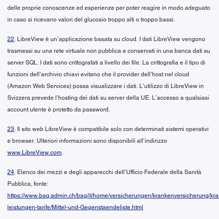
delle proprie conoscenze ed esperienze per poter reagire in modo adeguato
in caso si ricevano valori del glucosio troppo alti o troppo bassi.
22
. LibreView è un’applicazione basata su cloud. I dati LibreView vengono
trasmessi su una rete virtuale non pubblica e conservati in una banca dati su
server SQL. I dati sono crittografati a livello dei file. La crittografia e il tipo di
funzioni dell’archivio chiavi evitano che il provider dell’host nel cloud
(Amazon Web Services) possa visualizzare i dati. L’utilizzo di LibreView in
Svizzera prevede l’hosting dei dati su server della UE. L’accesso a qualsiasi
account utente è protetto da password.
23
. Il sito web LibreView è compatibile solo con determinati sistemi operativi
e browser. Ulteriori informazioni sono disponibili all’indirizzo
www.LibreView.com
.
24
. Elenco dei mezzi e degli apparecchi dell’Ufficio Federale della Sanità
Pubblica, fonte:
https://www.bag.admin.ch/bag/it/home/versicherungen/krankenversicherung/kr
leistungen-tarife/Mittel-und-Gegenstaendeliste.html