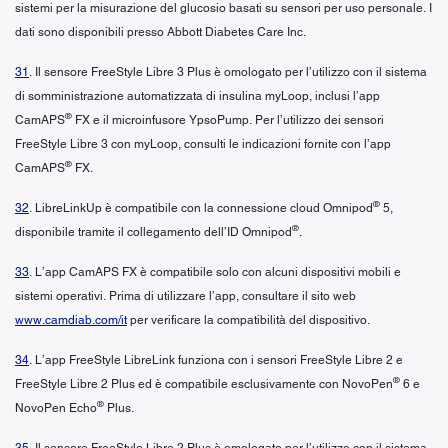
sistemi per la misurazione del glucosio basati su sensori per uso personale. I
dati sono disponibili presso Abbott Diabetes Care Inc.
31
. Il sensore FreeStyle Libre 3 Plus è omologato per l’utilizzo con il sistema
di somministrazione automatizzata di insulina myLoop, inclusi l’app
®
CamAPS
FX e il microinfusore YpsoPump. Per l’utilizzo dei sensori
FreeStyle Libre 3 con myLoop, consulti le indicazioni fornite con l’app
®
CamAPS
FX.
®
32
. LibreLinkUp è compatibile con la connessione cloud Omnipod
5,
®
disponibile tramite il collegamento dell’ID Omnipod
.
33
. L’app CamAPS FX è compatibile solo con alcuni dispositivi mobili e
sistemi operativi. Prima di utilizzare l’app, consultare il sito web
www.camdiab.com/it
per verificare la compatibilità del dispositivo.
34
. L’app FreeStyle LibreLink funziona con i sensori FreeStyle Libre 2 e
®
FreeStyle Libre 2 Plus ed è compatibile esclusivamente con NovoPen
6 e
®
NovoPen Echo
Plus.
35
. Il sensore FreeStyle Libre 2 Plus è omologato per l’utilizzo con il sistema