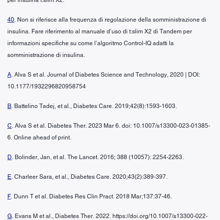
40
. Non si riferisce alla frequenza di regolazione della somministrazione di
insulina. Fare riferimento al manuale d’uso di t:slim X2 di Tandem per
informazioni specifiche su come l’algoritmo Control-IQ adatti la
somministrazione di insulina.
A
. Alva S et al. Journal of Diabetes Science and Technology, 2020 | DOI:
10.1177/1932296820958754
B
. Battelino Tadej, et al., Diabetes Care. 2019;42(8):1593-1603.
C
. Alva S et al. Diabetes Ther. 2023 Mar 6. doi: 10.1007/s13300-023-01385-
6. Online ahead of print.
D
. Bolinder, Jan, et al. The Lancet. 2016; 388 (10057): 2254-2263.
E
. Charleer Sara, et al., Diabetes Care. 2020;43(2):389-397.
F
. Dunn T et al. Diabetes Res Clin Pract. 2018 Mar;137:37-46.
G
. Evans M et al., Diabetes Ther. 2022. https://doi.org/10.1007/s13300-022-