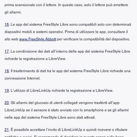
prima scansionato con il lettore. In questo caso, solo il lettore può emettere
gli allarmi.
16
. Le app del sistema FreeStyle Libre sono compatibili solo con determinati
dispositivi mobili e sistemi operativi. Prima di utilizzare le app, consultare il
sito web
www.FreeStyle.Abbott
per verificare la compatibilità del dispositivo.
17
. La condivisione dei dati all’interno delle app del sistema FreeStyle Libre
richiede la registrazione a LibreView.
18
. Il trasferimento di dati tra le app del sistema FreeStyle Libre richiede una
connessione Internet.
19
. L’utilizzo di LibreLinkUp richiede la registrazione a LibreView.
20
. Gli allarmi del glucosio di utenti collegati vengono trasferiti all’app
LibreLinkUp se il sensore è stato avviato con lo smartphone e se gli allarmi
nelle app del sistema FreeStyle Libre sono stati attivati.
21
. È possibile accettare l’invito di LibreLinkUp e quindi ricevere o rifiutare
notifiche e avvisi. Si raccomanda di decidere in questo senso sulla base