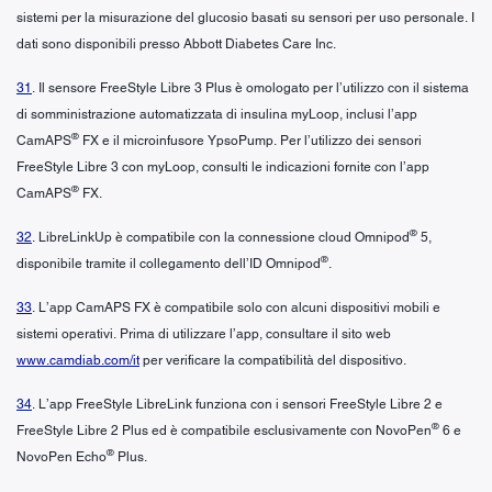
sistemi per la misurazione del glucosio basati su sensori per uso personale. I
dati sono disponibili presso Abbott Diabetes Care Inc.
31
. Il sensore FreeStyle Libre 3 Plus è omologato per l’utilizzo con il sistema
di somministrazione automatizzata di insulina myLoop, inclusi l’app
®
CamAPS
FX e il microinfusore YpsoPump. Per l’utilizzo dei sensori
FreeStyle Libre 3 con myLoop, consulti le indicazioni fornite con l’app
®
CamAPS
FX.
®
32
. LibreLinkUp è compatibile con la connessione cloud Omnipod
5,
®
disponibile tramite il collegamento dell’ID Omnipod
.
33
. L’app CamAPS FX è compatibile solo con alcuni dispositivi mobili e
sistemi operativi. Prima di utilizzare l’app, consultare il sito web
www.camdiab.com/it
per verificare la compatibilità del dispositivo.
34
. L’app FreeStyle LibreLink funziona con i sensori FreeStyle Libre 2 e
®
FreeStyle Libre 2 Plus ed è compatibile esclusivamente con NovoPen
6 e
®
NovoPen Echo
Plus.