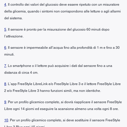
4
. Il controllo dei valori del glucosio deve essere ripetuto con un misuratore
della glicemia, quando i sintomi non corrispondono alle letture o agli allarmi
del sistema.
5
. Il sensore è pronto per la misurazione del glucosio 60 minuti dopo
l’attivazione.
6
. Il sensore è impermeabile all’acqua fino alla profondità di 1 m e fino a 30
minuti.
7
. Lo smartphone o il lettore può acquisire i dati dal sensore fino a una
distanza di circa 4 cm.
8
. L’app FreeStyle LibreLink e/o FreeStyle Libre 3 e il lettore FreeStyle Libre
2 e/o FreeStyle Libre 3 hanno funzioni simili, ma non identiche.
9
. Per un profilo glicemico completo, si dovrà riapplicare il sensore FreeStyle
Libre ogni 14 giorni ed eseguire la scansione almeno una volta ogni 8 ore.
10
. Per un profilo glicemico completo, si deve sostituire il sensore FreeStyle
Libre 3 Plus ogni 15 giorni.