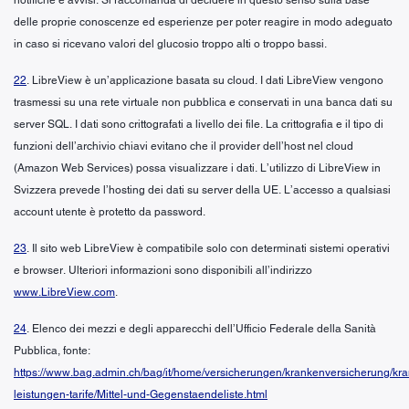
delle proprie conoscenze ed esperienze per poter reagire in modo adeguato
in caso si ricevano valori del glucosio troppo alti o troppo bassi.
22
. LibreView è un’applicazione basata su cloud. I dati LibreView vengono
trasmessi su una rete virtuale non pubblica e conservati in una banca dati su
server SQL. I dati sono crittografati a livello dei file. La crittografia e il tipo di
funzioni dell’archivio chiavi evitano che il provider dell’host nel cloud
(Amazon Web Services) possa visualizzare i dati. L’utilizzo di LibreView in
Svizzera prevede l’hosting dei dati su server della UE. L’accesso a qualsiasi
account utente è protetto da password.
23
. Il sito web LibreView è compatibile solo con determinati sistemi operativi
e browser. Ulteriori informazioni sono disponibili all’indirizzo
www.LibreView.com
.
24
. Elenco dei mezzi e degli apparecchi dell’Ufficio Federale della Sanità
Pubblica, fonte:
https://www.bag.admin.ch/bag/it/home/versicherungen/krankenversicherung/kr
leistungen-tarife/Mittel-und-Gegenstaendeliste.html