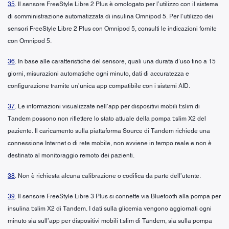
35
. Il sensore FreeStyle Libre 2 Plus è omologato per l’utilizzo con il sistema
di somministrazione automatizzata di insulina Omnipod 5. Per l’utilizzo dei
sensori FreeStyle Libre 2 Plus con Omnipod 5, consulti le indicazioni fornite
con Omnipod 5.
36
. In base alle caratteristiche del sensore, quali una durata d’uso fino a 15
giorni, misurazioni automatiche ogni minuto, dati di accuratezza e
configurazione tramite un’unica app compatibile con i sistemi AID.
37
. Le informazioni visualizzate nell’app per dispositivi mobili t:slim di
Tandem possono non riflettere lo stato attuale della pompa t:slim X2 del
paziente. Il caricamento sulla piattaforma Source di Tandem richiede una
connessione Internet o di rete mobile, non avviene in tempo reale e non è
destinato al monitoraggio remoto dei pazienti.
38
. Non è richiesta alcuna calibrazione o codifica da parte dell’utente.
39
. Il sensore FreeStyle Libre 3 Plus si connette via Bluetooth alla pompa per
insulina t:slim X2 di Tandem. I dati sulla glicemia vengono aggiornati ogni
minuto sia sull’app per dispositivi mobili t:slim di Tandem, sia sulla pompa