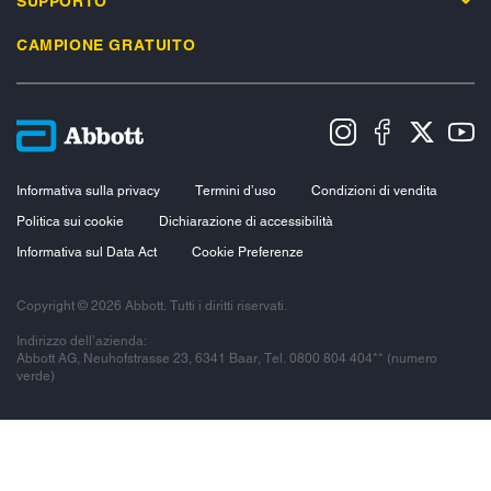
SUPPORTO
CAMPIONE GRATUITO
Informativa sulla privacy
Termini d’uso
Condizioni di vendita
Politica sui cookie
Dichiarazione di accessibilità
Informativa sul Data Act
Cookie Preferenze
Copyright © 2026 Abbott. Tutti i diritti riservati.
Indirizzo dell’azienda:
Abbott AG, Neuhofstrasse 23, 6341 Baar, Tel. 0800 804 404** (numero
verde)