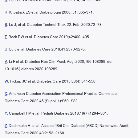
R
. Kilpatrick ES et al Diabetologia 2008; 51: 365-371.
S
. Lu J, et al. Diabetes Technol Ther. 22. Feb. 2020:72–78.
T
. Beck RW et al. Diabetes Care 2019;42:400–405.
U
. Lu J et al. Diabetes Care 2018;41:2370-3276.
V
. Li F et al. Diabetes Res Clin Pract. Aug. 2020;166:108289. doi:
10.1016/j.diabres.2020.108289.
W
. Pickup JC et al. Diabetes Care 2015;38(4):544-550.
X
. American Diabetes Association Professional Practice Committee.
Diabetes Care 2022;45 (Suppl. 1):S60–S82.
Y
. Campbell FM et al. Pediatr Diabetes 2018;19(7):1294–301.
Z
. Deshmukh H, et al. Assoc of Brit Clin Diabetol (ABCD) Nationwide Audit.
Diabetes Care 2020;43:2153–2160.