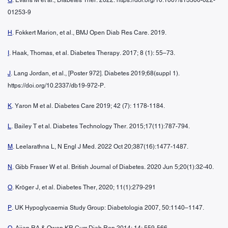
01253-9
H
. Fokkert Marion, et al., BMJ Open Diab Res Care. 2019.
I
. Haak, Thomas, et al. Diabetes Therapy. 2017; 8 (1): 55–73.
J
. Lang Jordan, et al., [Poster 972]. Diabetes 2019;68(suppl 1).
https://doi.org/10.2337/db19-972-P.
K
. Yaron M et al. Diabetes Care 2019; 42 (7): 1178-1184.
L
. Bailey T et al. Diabetes Technology Ther. 2015;17(11):787-794.
M
. Leelarathna L, N Engl J Med. 2022 Oct 20;387(16):1477-1487.
N
. Gibb Fraser W et al. British Journal of Diabetes. 2020 Jun 5;20(1):32-40.
O
. Kröger J, et al. Diabetes Ther, 2020; 11(1):279-291
P
. UK Hypoglycaemia Study Group: Diabetologia 2007, 50:1140–1147.
Q
. Ajjan RA & Owen KR Curr Diab Rep 2014; 14: 559-566.