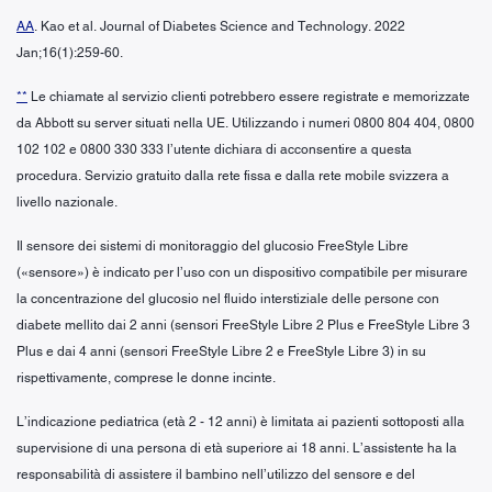
AA
. Kao et al. Journal of Diabetes Science and Technology. 2022
Jan;16(1):259-60.
**
Le chiamate al servizio clienti potrebbero essere registrate e memorizzate
da Abbott su server situati nella UE. Utilizzando i numeri 0800 804 404, 0800
102 102 e 0800 330 333 l’utente dichiara di acconsentire a questa
procedura. Servizio gratuito dalla rete fissa e dalla rete mobile svizzera a
livello nazionale.
Il sensore dei sistemi di monitoraggio del glucosio FreeStyle Libre
(«sensore») è indicato per l’uso con un dispositivo compatibile per misurare
la concentrazione del glucosio nel fluido interstiziale delle persone con
diabete mellito dai 2 anni (sensori FreeStyle Libre 2 Plus e FreeStyle Libre 3
Plus e dai 4 anni (sensori FreeStyle Libre 2 e FreeStyle Libre 3) in su
rispettivamente, comprese le donne incinte.
L’indicazione pediatrica (età 2 - 12 anni) è limitata ai pazienti sottoposti alla
supervisione di una persona di età superiore ai 18 anni. L’assistente ha la
responsabilità di assistere il bambino nell’utilizzo del sensore e del