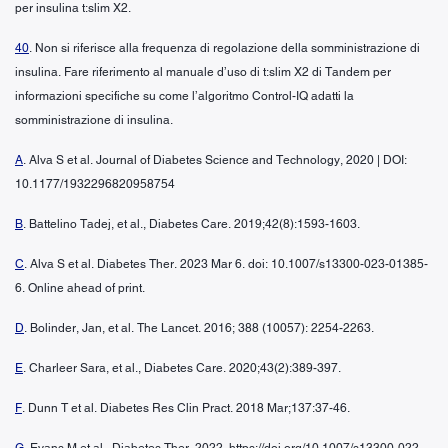
per insulina t:slim X2.
40
. Non si riferisce alla frequenza di regolazione della somministrazione di
insulina. Fare riferimento al manuale d’uso di t:slim X2 di Tandem per
informazioni specifiche su come l’algoritmo Control-IQ adatti la
somministrazione di insulina.
A
. Alva S et al. Journal of Diabetes Science and Technology, 2020 | DOI:
10.1177/1932296820958754
B
. Battelino Tadej, et al., Diabetes Care. 2019;42(8):1593-1603.
C
. Alva S et al. Diabetes Ther. 2023 Mar 6. doi: 10.1007/s13300-023-01385-
6. Online ahead of print.
D
. Bolinder, Jan, et al. The Lancet. 2016; 388 (10057): 2254-2263.
E
. Charleer Sara, et al., Diabetes Care. 2020;43(2):389-397.
F
. Dunn T et al. Diabetes Res Clin Pract. 2018 Mar;137:37-46.
G
. Evans M et al., Diabetes Ther. 2022. https://doi.org/10.1007/s13300-022-