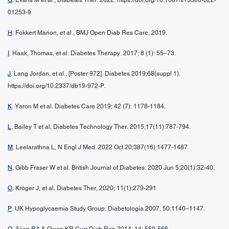
01253-9
H
. Fokkert Marion, et al., BMJ Open Diab Res Care. 2019.
I
. Haak, Thomas, et al. Diabetes Therapy. 2017; 8 (1): 55–73.
J
. Lang Jordan, et al., [Poster 972]. Diabetes 2019;68(suppl 1).
https://doi.org/10.2337/db19-972-P.
K
. Yaron M et al. Diabetes Care 2019; 42 (7): 1178-1184.
L
. Bailey T et al. Diabetes Technology Ther. 2015;17(11):787-794.
M
. Leelarathna L, N Engl J Med. 2022 Oct 20;387(16):1477-1487.
N
. Gibb Fraser W et al. British Journal of Diabetes. 2020 Jun 5;20(1):32-40.
O
. Kröger J, et al. Diabetes Ther, 2020; 11(1):279-291
P
. UK Hypoglycaemia Study Group: Diabetologia 2007, 50:1140–1147.
Q
. Ajjan RA & Owen KR Curr Diab Rep 2014; 14: 559-566.