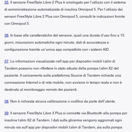
35
. Il sensore FreeStyle Libre 2 Plus è omologato per l’utilizzo con il sistema
di somministrazione automatizzata di insulina Omnipod 5. Per l’utilizzo dei
sensori FreeStyle Libre 2 Plus con Omnipod 5, consulti le indicazioni fornite
con Omnipod 5.
36
. In base alle caratteristiche del sensore, quali una durata d’uso fino a 15
giorni, misurazioni automatiche ogni minuto, dati di accuratezza e
configurazione tramite un’unica app compatibile con i sistemi AID.
37
. Le informazioni visualizzate nell’app per dispositivi mobili t:slim di
Tandem possono non riflettere lo stato attuale della pompa t:slim X2 del
paziente. Il caricamento sulla piattaforma Source di Tandem richiede una
connessione Internet o di rete mobile, non avviene in tempo reale e non è
destinato al monitoraggio remoto dei pazienti.
38
. Non è richiesta alcuna calibrazione o codifica da parte dell’utente.
39
. Il sensore FreeStyle Libre 3 Plus si connette via Bluetooth alla pompa per
insulina t:slim X2 di Tandem. I dati sulla glicemia vengono aggiornati ogni
minuto sia sull’app per dispositivi mobili t:slim di Tandem, sia sulla pompa