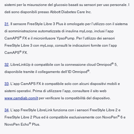
sistemi per la misurazione del glucosio basati su sensori per uso personale. I
dati sono disponibili presso Abbott Diabetes Care Inc.
31
. Il sensore FreeStyle Libre 3 Plus è omologato per l’utilizzo con il sistema
di somministrazione automatizzata di insulina myLoop, inclusi l’app
®
CamAPS
FX e il microinfusore YpsoPump. Per l’utilizzo dei sensori
FreeStyle Libre 3 con myLoop, consulti le indicazioni fornite con l’app
®
CamAPS
FX.
®
32
. LibreLinkUp è compatibile con la connessione cloud Omnipod
5,
®
disponibile tramite il collegamento dell’ID Omnipod
.
33
. L’app CamAPS FX è compatibile solo con alcuni dispositivi mobili e
sistemi operativi. Prima di utilizzare l’app, consultare il sito web
www.camdiab.com/it
per verificare la compatibilità del dispositivo.
34
. L’app FreeStyle LibreLink funziona con i sensori FreeStyle Libre 2 e
®
FreeStyle Libre 2 Plus ed è compatibile esclusivamente con NovoPen
6 e
®
NovoPen Echo
Plus.