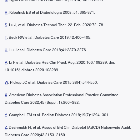
R
. Kilpatrick ES et al Diabetologia 2008; 51: 365-371.
S
. Lu J, et al. Diabetes Technol Ther. 22. Feb. 2020:72–78.
T
. Beck RW et al. Diabetes Care 2019;42:400–405.
U
. Lu J et al. Diabetes Care 2018;41:2370-3276.
V
. Li F et al. Diabetes Res Clin Pract. Aug. 2020;166:108289. doi:
10.1016/j.diabres.2020.108289.
W
. Pickup JC et al. Diabetes Care 2015;38(4):544-550.
X
. American Diabetes Association Professional Practice Committee.
Diabetes Care 2022;45 (Suppl. 1):S60–S82.
Y
. Campbell FM et al. Pediatr Diabetes 2018;19(7):1294–301.
Z
. Deshmukh H, et al. Assoc of Brit Clin Diabetol (ABCD) Nationwide Audit.
Diabetes Care 2020;43:2153–2160.