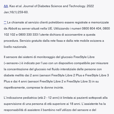
AA
. Kao et al. Journal of Diabetes Science and Technology. 2022
Jan;16(1):259-60.
**
Le chiamate al servizio clienti potrebbero essere registrate e memorizzate
da Abbott su server situati nella UE. Utilizzando i numeri 0800 804 404, 0800
102 102 e 0800 330 333 l’utente dichiara di acconsentire a questa
procedura. Servizio gratuito dalla rete fissa e dalla rete mobile svizzera a
livello nazionale.
Il sensore dei sistemi di monitoraggio del glucosio FreeStyle Libre
(«sensore») è indicato per l’uso con un dispositivo compatibile per misurare
la concentrazione del glucosio nel fluido interstiziale delle persone con
diabete mellito dai 2 anni (sensori FreeStyle Libre 2 Plus e FreeStyle Libre 3
Plus e dai 4 anni (sensori FreeStyle Libre 2 e FreeStyle Libre 3) in su
rispettivamente, comprese le donne incinte.
L’indicazione pediatrica (età 2 - 12 anni) è limitata ai pazienti sottoposti alla
supervisione di una persona di età superiore ai 18 anni. L’assistente ha la
responsabilità di assistere il bambino nell’utilizzo del sensore e del