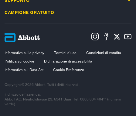
SUPPORTO
CAMPIONE GRATUITO
Informativa sulla privacy
Termini d’uso
Condizioni di vendita
Politica sui cookie
Dichiarazione di accessibilità
Informativa sul Data Act
Cookie Preferenze
Copyright © 2026 Abbott. Tutti i diritti riservati.
Indirizzo dell’azienda:
Abbott AG, Neuhofstrasse 23, 6341 Baar, Tel. 0800 804 404** (numero
verde)