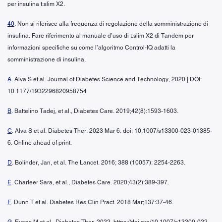
per insulina t:slim X2.
40
. Non si riferisce alla frequenza di regolazione della somministrazione di
insulina. Fare riferimento al manuale d’uso di t:slim X2 di Tandem per
informazioni specifiche su come l’algoritmo Control-IQ adatti la
somministrazione di insulina.
A
. Alva S et al. Journal of Diabetes Science and Technology, 2020 | DOI:
10.1177/1932296820958754
B
. Battelino Tadej, et al., Diabetes Care. 2019;42(8):1593-1603.
C
. Alva S et al. Diabetes Ther. 2023 Mar 6. doi: 10.1007/s13300-023-01385-
6. Online ahead of print.
D
. Bolinder, Jan, et al. The Lancet. 2016; 388 (10057): 2254-2263.
E
. Charleer Sara, et al., Diabetes Care. 2020;43(2):389-397.
F
. Dunn T et al. Diabetes Res Clin Pract. 2018 Mar;137:37-46.
G
. Evans M et al., Diabetes Ther. 2022. https://doi.org/10.1007/s13300-022-