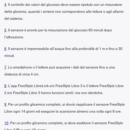
4
. Il controllo dei valori del glucosio deve essere ripetuto con un misuratore
della glicemia, quando i sintomi non corrispondono alle letture o agli allarmi
del sistema.
5
. Il sensore è pronto per la misurazione del glucosio 60 minuti dopo
l’attivazione.
6
. Il sensore è impermeabile all’acqua fino alla profondità di 1 m e fino a 30
minuti.
7
. Lo smartphone o il lettore può acquisire i dati dal sensore fino a una
distanza di circa 4 cm.
8
. L’app FreeStyle LibreLink e/o FreeStyle Libre 3 e il lettore FreeStyle Libre
2 e/o FreeStyle Libre 3 hanno funzioni simili, ma non identiche.
9
. Per un profilo glicemico completo, si dovrà riapplicare il sensore FreeStyle
Libre ogni 14 giorni ed eseguire la scansione almeno una volta ogni 8 ore.
10
. Per un profilo glicemico completo, si deve sostituire il sensore FreeStyle
Libre 3 Plus ogni 15 giorni.