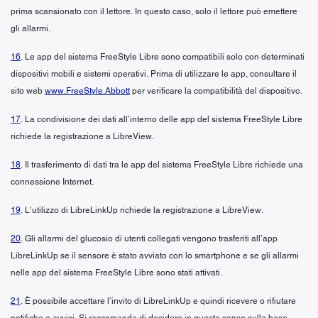
prima scansionato con il lettore. In questo caso, solo il lettore può emettere
gli allarmi.
16
. Le app del sistema FreeStyle Libre sono compatibili solo con determinati
dispositivi mobili e sistemi operativi. Prima di utilizzare le app, consultare il
sito web
www.FreeStyle.Abbott
per verificare la compatibilità del dispositivo.
17
. La condivisione dei dati all’interno delle app del sistema FreeStyle Libre
richiede la registrazione a LibreView.
18
. Il trasferimento di dati tra le app del sistema FreeStyle Libre richiede una
connessione Internet.
19
. L’utilizzo di LibreLinkUp richiede la registrazione a LibreView.
20
. Gli allarmi del glucosio di utenti collegati vengono trasferiti all’app
LibreLinkUp se il sensore è stato avviato con lo smartphone e se gli allarmi
nelle app del sistema FreeStyle Libre sono stati attivati.
21
. È possibile accettare l’invito di LibreLinkUp e quindi ricevere o rifiutare
notifiche e avvisi. Si raccomanda di decidere in questo senso sulla base