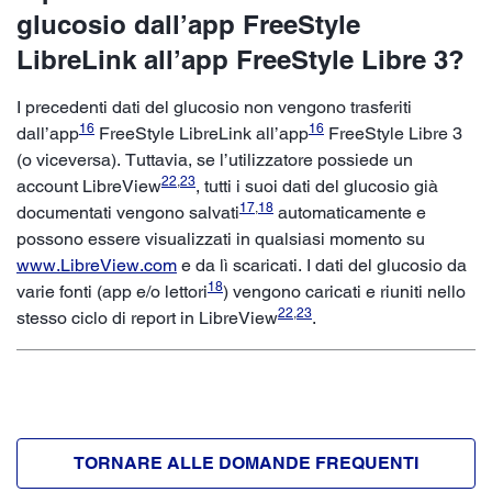
glucosio dall’app FreeStyle
LibreLink all’app FreeStyle Libre 3?
I precedenti dati del glucosio non vengono trasferiti
16
16
dall’app
FreeStyle LibreLink all’app
FreeStyle Libre 3
(o viceversa). Tuttavia, se l’utilizzatore possiede un
22
,
23
account LibreView
, tutti i suoi dati del glucosio già
17
,
18
documentati vengono salvati
automaticamente e
possono essere visualizzati in qualsiasi momento su
www.LibreView.com
e da lì scaricati. I dati del glucosio da
18
varie fonti (app e/o lettori
) vengono caricati e riuniti nello
22
,
23
stesso ciclo di report in LibreView
.
TORNARE ALLE DOMANDE FREQUENTI