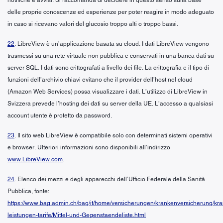
delle proprie conoscenze ed esperienze per poter reagire in modo adeguato
in caso si ricevano valori del glucosio troppo alti o troppo bassi.
22
. LibreView è un’applicazione basata su cloud. I dati LibreView vengono
trasmessi su una rete virtuale non pubblica e conservati in una banca dati su
server SQL. I dati sono crittografati a livello dei file. La crittografia e il tipo di
funzioni dell’archivio chiavi evitano che il provider dell’host nel cloud
(Amazon Web Services) possa visualizzare i dati. L’utilizzo di LibreView in
Svizzera prevede l’hosting dei dati su server della UE. L’accesso a qualsiasi
account utente è protetto da password.
23
. Il sito web LibreView è compatibile solo con determinati sistemi operativi
e browser. Ulteriori informazioni sono disponibili all’indirizzo
www.LibreView.com
.
24
. Elenco dei mezzi e degli apparecchi dell’Ufficio Federale della Sanità
Pubblica, fonte:
https://www.bag.admin.ch/bag/it/home/versicherungen/krankenversicherung/kr
leistungen-tarife/Mittel-und-Gegenstaendeliste.html