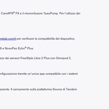
®
’app CamAPS
FX e il microinfusore YpsoPump. Per l’utilizzo dei
diab.com/it
per verificare la compatibilità del dispositivo.
®
6 e NovoPen Echo
Plus.
ilizzo dei sensori FreeStyle Libre 2 Plus con Omnipod 5,
configurazione tramite un’unica app compatibile con i sistemi
 paziente. Il caricamento sulla piattaforma Source di Tandem