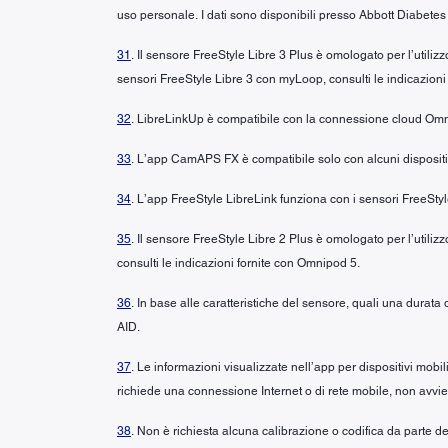
uso personale. I dati sono disponibili presso Abbott Diabetes
31
. Il sensore FreeStyle Libre 3 Plus è omologato per l’util
sensori FreeStyle Libre 3 con myLoop, consulti le indicazion
32
. LibreLinkUp è compatibile con la connessione cloud Om
33
. L’app CamAPS FX è compatibile solo con alcuni dispositivi 
34
. L’app FreeStyle LibreLink funziona con i sensori FreeSt
35
. Il sensore FreeStyle Libre 2 Plus è omologato per l’utili
consulti le indicazioni fornite con Omnipod 5.
36
. In base alle caratteristiche del sensore, quali una durat
AID.
37
. Le informazioni visualizzate nell’app per dispositivi mobi
richiede una connessione Internet o di rete mobile, non avvie
38
. Non è richiesta alcuna calibrazione o codifica da parte de