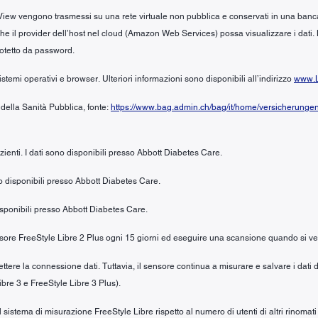
iew vengono trasmessi su una rete virtuale non pubblica e conservati in una banca dat
no che il provider dell’host nel cloud (Amazon Web Services) possa visualizzare i dati.
rotetto da password.
stemi operativi e browser. Ulteriori informazioni sono disponibili all’indirizzo
www.L
 della Sanità Pubblica, fonte:
https://www.bag.admin.ch/bag/it/home/versicherunge
azienti. I dati sono disponibili presso Abbott Diabetes Care.
ono disponibili presso Abbott Diabetes Care.
 disponibili presso Abbott Diabetes Care.
sensore FreeStyle Libre 2 Plus ogni 15 giorni ed eseguire una scansione quando si ver
ere la connessione dati. Tuttavia, il sensore continua a misurare e salvare i dati d
ibre 3 e FreeStyle Libre 3 Plus).
 sistema di misurazione FreeStyle Libre rispetto al numero di utenti di altri rinomat