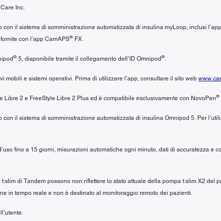
 Care Inc.
izzo con il sistema di somministrazione automatizzata di insulina myLoop, inclusi l
®
i fornite con l’app CamAPS
FX.
®
®
nipod
5, disponibile tramite il collegamento dell’ID Omnipod
.
mobili e sistemi operativi. Prima di utilizzare l’app, consultare il sito web
www.cam
®
yle Libre 2 e FreeStyle Libre 2 Plus ed è compatibile esclusivamente con NovoPen
zzo con il sistema di somministrazione automatizzata di insulina Omnipod 5. Per l’ut
a d’uso fino a 15 giorni, misurazioni automatiche ogni minuto, dati di accuratezza e 
li t:slim di Tandem possono non riflettere lo stato attuale della pompa t:slim X2 del
ne in tempo reale e non è destinato al monitoraggio remoto dei pazienti.
ll’utente.