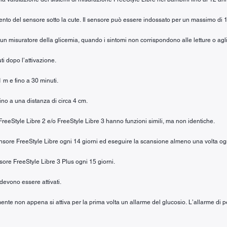
mento del sensore sotto la cute. Il sensore può essere indossato per un massimo di 1
n un misuratore della glicemia, quando i sintomi non corrispondono alle letture o agli
ti dopo l’attivazione.
1 m e fino a 30 minuti.
fino a una distanza di circa 4 cm.
e FreeStyle Libre 2 e/o FreeStyle Libre 3 hanno funzioni simili, ma non identiche.
 sensore FreeStyle Libre ogni 14 giorni ed eseguire la scansione almeno una volta og
nsore FreeStyle Libre 3 Plus ogni 15 giorni.
 devono essere attivati.
ente non appena si attiva per la prima volta un allarme del glucosio. L’allarme di pe