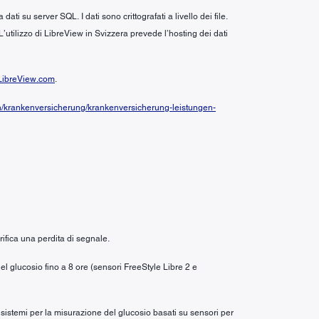
i su server SQL. I dati sono crittografati a livello dei file.
 L’utilizzo di LibreView in Svizzera prevede l’hosting dei dati
ibreView.com
.
n/krankenversicherung/krankenversicherung-leistungen-
ifica una perdita di segnale.
el glucosio fino a 8 ore (sensori FreeStyle Libre 2 e
i sistemi per la misurazione del glucosio basati su sensori per