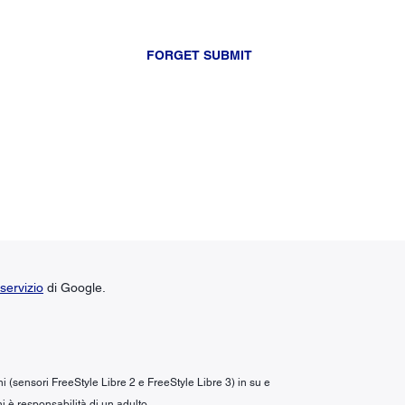
FORGET SUBMIT
servizio
di Google.
ni (sensori FreeStyle Libre 2 e FreeStyle Libre 3) in su e
i è responsabilità di un adulto.