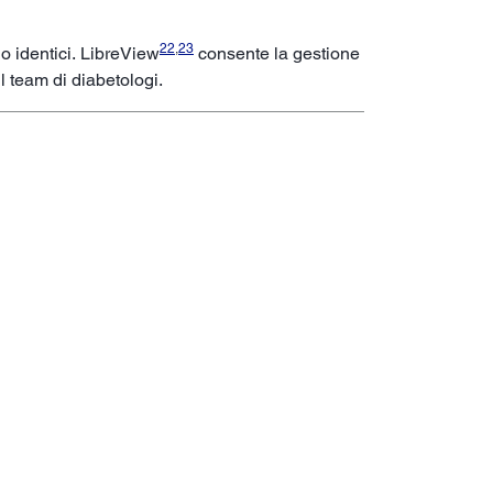
22
,
23
no identici. LibreView
consente la gestione
il team di diabetologi.