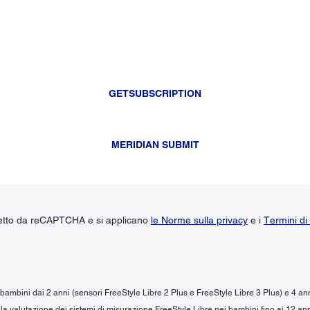
GETSUBSCRIPTION
MERIDIAN SUBMIT
tetto da reCAPTCHA e si applicano
le Norme sulla privacy
e i
Termini di 
r bambini dai 2 anni (sensori FreeStyle Libre 2 Plus e FreeStyle Libre 3 Plus) e 4 an
la valutazione dei sistemi di misurazione FreeStyle Libre nei bambini fino ai 12 ann