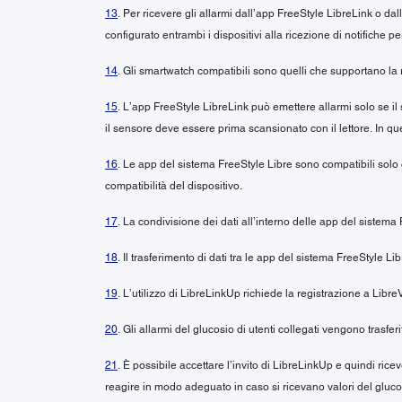
13
. Per ricevere gli allarmi dall’app FreeStyle LibreLink o da
configurato entrambi i dispositivi alla ricezione di notifiche pe
14
. Gli smartwatch compatibili sono quelli che supportano la 
15
. L’app FreeStyle LibreLink può emettere allarmi solo se il
il sensore deve essere prima scansionato con il lettore. In ques
16
. Le app del sistema FreeStyle Libre sono compatibili solo co
compatibilità del dispositivo.
17
. La condivisione dei dati all’interno delle app del sistema
18
. Il trasferimento di dati tra le app del sistema FreeStyle L
19
. L’utilizzo di LibreLinkUp richiede la registrazione a Libre
20
. Gli allarmi del glucosio di utenti collegati vengono trasfe
21
. È possibile accettare l’invito di LibreLinkUp e quindi ri
reagire in modo adeguato in caso si ricevano valori del glucos