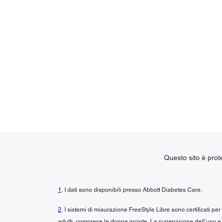
Questo sito è pro
1
. I dati sono disponibili presso Abbott Diabetes Care.
2
. I sistemi di misurazione FreeStyle Libre sono certificati pe
adulti, comprese le donne incinte. La supervisione dell’uso e 