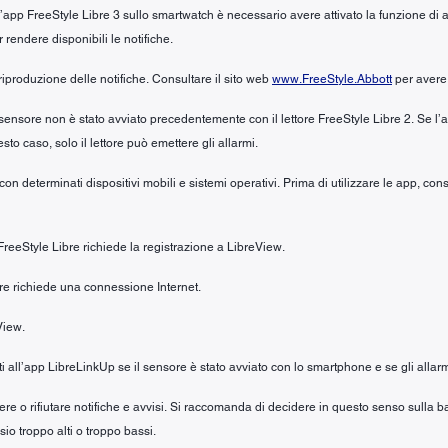
ll’app FreeStyle Libre 3 sullo smartwatch è necessario avere attivato la funzione di 
r rendere disponibili le notifiche.
riproduzione delle notifiche. Consultare il sito web
www.FreeStyle.Abbott
per avere 
 sensore non è stato avviato precedentemente con il lettore FreeStyle Libre 2. Se l
to caso, solo il lettore può emettere gli allarmi.
n determinati dispositivi mobili e sistemi operativi. Prima di utilizzare le app, cons
 FreeStyle Libre richiede la registrazione a LibreView.
ibre richiede una connessione Internet.
View.
riti all’app LibreLinkUp se il sensore è stato avviato con lo smartphone e se gli allarm
cevere o rifiutare notifiche e avvisi. Si raccomanda di decidere in questo senso sull
io troppo alti o troppo bassi.