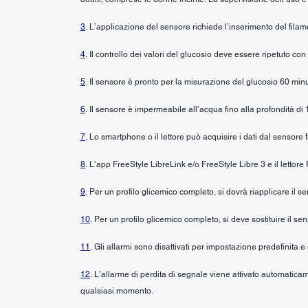
3
. L’applicazione del sensore richiede l’inserimento del fila
4
. Il controllo dei valori del glucosio deve essere ripetuto co
5
. Il sensore è pronto per la misurazione del glucosio 60 minu
6
. Il sensore è impermeabile all’acqua fino alla profondità di 
7
. Lo smartphone o il lettore può acquisire i dati dal sensore 
8
. L’app FreeStyle LibreLink e/o FreeStyle Libre 3 e il lettor
9
. Per un profilo glicemico completo, si dovrà riapplicare il
10
. Per un profilo glicemico completo, si deve sostituire il se
11
. Gli allarmi sono disattivati per impostazione predefinita e
12
. L’allarme di perdita di segnale viene attivato automaticam
qualsiasi momento.