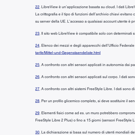
22
. LibreView è un’applicazione basata su cloud. I dati LibreV
La crittografia e il tipo di funzioni dell’archivio chiavi evita
su server della UE. L’accesso a qualsiasi account utente è p
23
. Il sito web LibreView è compatibile solo con determinati si
24
. Elenco dei mezzi e degli apparecchi dell’Ufficio Federale
tarife/Mittel-und-Gegenstaendeliste.html
25
. A confronto con altri sensori applicati in autonomia dai p
26
. A confronto con altri sensori applicati sul corpo. I dati s
27
. A confronto con altri sistemi FreeStyle Libre. I dati sono
28
. Per un profilo glicemico completo, si deve sostituire il 
29
. Elementi fisici come ad es. un muro potrebbero compromett
FreeStyle Libre 2 Plus) o fino a 15 giorni (sensori FreeStyle L
30
. La dichiarazione si basa sul numero di utenti mondiali del