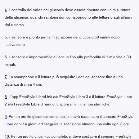
4
. Il controllo dei valori del glucosio deve essere ripetuto con un misuratore
della glicemia, quando i sintomi non corrispondono alle letture o agli allarmi
del sistema.
5
. Il sensore è pronto per la misurazione del glucosio 60 minuti dopo
l’attivazione.
6
. Il sensore è impermeabile all’acqua fino alla profondità di 1 m e fino a 30
minuti.
7
. Lo smartphone o il lettore può acquisire i dati dal sensore fino a una
distanza di circa 4 cm.
8
. L’app FreeStyle LibreLink e/o FreeStyle Libre 3 e il lettore FreeStyle Libre
2 e/o FreeStyle Libre 3 hanno funzioni simili, ma non identiche.
9
. Per un profilo glicemico completo, si dovrà riapplicare il sensore FreeStyle
Libre ogni 14 giorni ed eseguire la scansione almeno una volta ogni 8 ore.
10
. Per un profilo glicemico completo, si deve sostituire il sensore FreeStyle