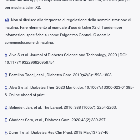
per insulina t:slim X2.
40
. Non si riferisce alla frequenza di regolazione della somministrazione di
insulina. Fare riferimento al manuale d’uso di t:slim X2 di Tandem per
informazioni specifiche su come l’algoritmo Control-IQ adatti la
somministrazione di insulina.
A
. Alva S et al. Journal of Diabetes Science and Technology, 2020 | DOI:
10.1177/1932296820958754
B
. Battelino Tadej, et al., Diabetes Care. 2019;42(8):1593-1603.
C
. Alva S et al. Diabetes Ther. 2023 Mar 6. doi: 10.1007/s13300-023-01385-
6. Online ahead of print.
D
. Bolinder, Jan, et al. The Lancet. 2016; 388 (10057): 2254-2263.
E
. Charleer Sara, et al., Diabetes Care. 2020;43(2):389-397.
F
. Dunn T et al. Diabetes Res Clin Pract. 2018 Mar;137:37-46.