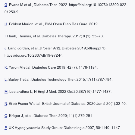
G
. Evans M et al., Diabetes Ther. 2022. https://doi.org/10.1007/s13300-022-
01253-9
H
. Fokkert Marion, et al., BMJ Open Diab Res Care. 2019.
I
. Haak, Thomas, et al. Diabetes Therapy. 2017; 8 (1): 55–73.
J
. Lang Jordan, et al., [Poster 972]. Diabetes 2019;68(suppl 1).
https://doi.org/10.2337/db19-972-P.
K
. Yaron M et al. Diabetes Care 2019; 42 (7): 1178-1184.
L
. Bailey T et al. Diabetes Technology Ther. 2015;17(11):787-794.
M
. Leelarathna L, N Engl J Med. 2022 Oct 20;387(16):1477-1487.
N
. Gibb Fraser W et al. British Journal of Diabetes. 2020 Jun 5;20(1):32-40.
O
. Kröger J, et al. Diabetes Ther, 2020; 11(1):279-291
P
. UK Hypoglycaemia Study Group: Diabetologia 2007, 50:1140–1147.