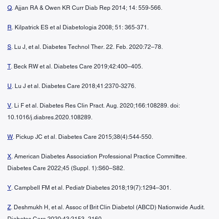
Q
. Ajjan RA & Owen KR Curr Diab Rep 2014; 14: 559-566.
R
. Kilpatrick ES et al Diabetologia 2008; 51: 365-371.
S
. Lu J, et al. Diabetes Technol Ther. 22. Feb. 2020:72–78.
T
. Beck RW et al. Diabetes Care 2019;42:400–405.
U
. Lu J et al. Diabetes Care 2018;41:2370-3276.
V
. Li F et al. Diabetes Res Clin Pract. Aug. 2020;166:108289. doi:
10.1016/j.diabres.2020.108289.
W
. Pickup JC et al. Diabetes Care 2015;38(4):544-550.
X
. American Diabetes Association Professional Practice Committee.
Diabetes Care 2022;45 (Suppl. 1):S60–S82.
Y
. Campbell FM et al. Pediatr Diabetes 2018;19(7):1294–301.
Z
. Deshmukh H, et al. Assoc of Brit Clin Diabetol (ABCD) Nationwide Audit.
Diabetes Care 2020;43:2153–2160.