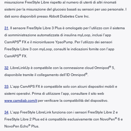
misurazione FreeStyle Libre rispetto al numero di utenti di altri rinomati
sistemi per la misurazione del glucosio basati su sensori per uso personale. I
dati sono disponibili presso Abbott Diabetes Care Inc.
31
. Il sensore FreeStyle Libre 3 Plus è omologato per l’utilizzo con il sistema
di somministrazione automatizzata di insulina myLoop, inclusi l’app
®
CamAPS
FX e il microinfusore YpsoPump. Per l’utilizzo dei sensori
FreeStyle Libre 3 con myLoop, consulti le indicazioni fornite con l’app
®
CamAPS
FX.
®
32
. LibreLinkUp è compatibile con la connessione cloud Omnipod
5,
®
disponibile tramite il collegamento dell’ID Omnipod
.
33
. L’app CamAPS FX è compatibile solo con alcuni dispositivi mobili e
sistemi operativi. Prima di utilizzare l’app, consultare il sito web
www.camdiab.com/it
per verificare la compatibilità del dispositivo.
34
. L’app FreeStyle LibreLink funziona con i sensori FreeStyle Libre 2 e
®
FreeStyle Libre 2 Plus ed è compatibile esclusivamente con NovoPen
6 e
®
NovoPen Echo
Plus.