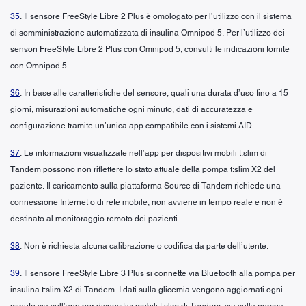
35
. Il sensore FreeStyle Libre 2 Plus è omologato per l’utilizzo con il sistema
di somministrazione automatizzata di insulina Omnipod 5. Per l’utilizzo dei
sensori FreeStyle Libre 2 Plus con Omnipod 5, consulti le indicazioni fornite
con Omnipod 5.
36
. In base alle caratteristiche del sensore, quali una durata d’uso fino a 15
giorni, misurazioni automatiche ogni minuto, dati di accuratezza e
configurazione tramite un’unica app compatibile con i sistemi AID.
37
. Le informazioni visualizzate nell’app per dispositivi mobili t:slim di
Tandem possono non riflettere lo stato attuale della pompa t:slim X2 del
paziente. Il caricamento sulla piattaforma Source di Tandem richiede una
connessione Internet o di rete mobile, non avviene in tempo reale e non è
destinato al monitoraggio remoto dei pazienti.
38
. Non è richiesta alcuna calibrazione o codifica da parte dell’utente.
39
. Il sensore FreeStyle Libre 3 Plus si connette via Bluetooth alla pompa per
insulina t:slim X2 di Tandem. I dati sulla glicemia vengono aggiornati ogni
minuto sia sull’app per dispositivi mobili t:slim di Tandem, sia sulla pompa