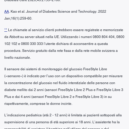
AA
. Kao et al. Journal of Diabetes Science and Technology. 2022
Jan;16(1):259-60.
**
Le chiamate al servizio clienti potrebbero essere registrate e memorizzate
da Abbott su server situati nella UE. Utilizzando i numeri 0800 804 404, 0800
102 102 e 0800 330 333 l’utente dichiara di acconsentire a questa
procedura. Servizio gratuito dalla rete fissa e dalla rete mobile svizzera a
livello nazionale.
Il sensore dei sistemi di monitoraggio del glucosio FreeStyle Libre
(«sensore») è indicato per l’uso con un dispositivo compatibile per misurare
la concentrazione del glucosio nel fluido interstiziale delle persone con
diabete mellito dai 2 anni (sensori FreeStyle Libre 2 Plus e FreeStyle Libre 3
Plus e dai 4 anni (sensori FreeStyle Libre 2 e FreeStyle Libre 3) in su
rispettivamente, comprese le donne incinte.
L’indicazione pediatrica (età 2 - 12 anni) è limitata ai pazienti sottoposti alla
supervisione di una persona di età superiore ai 18 anni. L’assistente ha la
responsabilità di assistere il bambino nell’utilizzo del sensore e del