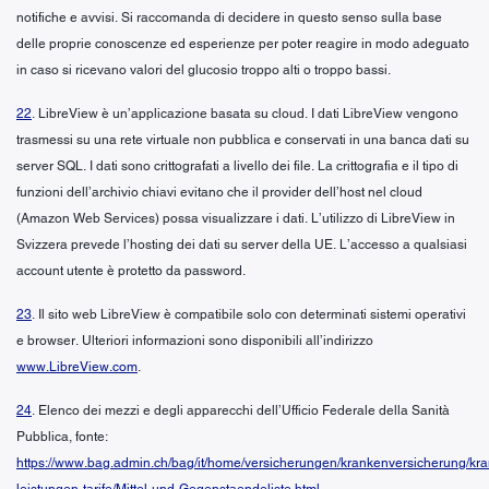
notifiche e avvisi. Si raccomanda di decidere in questo senso sulla base
delle proprie conoscenze ed esperienze per poter reagire in modo adeguato
in caso si ricevano valori del glucosio troppo alti o troppo bassi.
22
. LibreView è un’applicazione basata su cloud. I dati LibreView vengono
trasmessi su una rete virtuale non pubblica e conservati in una banca dati su
server SQL. I dati sono crittografati a livello dei file. La crittografia e il tipo di
funzioni dell’archivio chiavi evitano che il provider dell’host nel cloud
(Amazon Web Services) possa visualizzare i dati. L’utilizzo di LibreView in
Svizzera prevede l’hosting dei dati su server della UE. L’accesso a qualsiasi
account utente è protetto da password.
23
. Il sito web LibreView è compatibile solo con determinati sistemi operativi
e browser. Ulteriori informazioni sono disponibili all’indirizzo
www.LibreView.com
.
24
. Elenco dei mezzi e degli apparecchi dell’Ufficio Federale della Sanità
Pubblica, fonte:
https://www.bag.admin.ch/bag/it/home/versicherungen/krankenversicherung/kr
leistungen-tarife/Mittel-und-Gegenstaendeliste.html